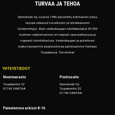
Sareskoski Oy, vuonna 1986 perustettu kotimainen yritys,
tarjoaa ratkaisut turvalliseen ja tehokkaaseen
työskentelyyn. Alan verkkokaupan edelläkävijänä 30 000
tuotteen valikoimamme on helposti saavutettavissa ja
nopeasti toimitettavissa. Verkkokaupan ja puhelimen
lisäksi tarjoamme asiantuntevaa palveluamme Vantaan
Tuupakassa. Tervetuloa!
YHTEYSTIEDOT
Noutovarasto
Postiosoite
Tuupakantie 32
Sareskoski Oy
01740 VANTAA
Tuupakantie 32
01740 VANTAA
Palvelemme arkisin 8-16