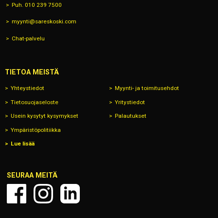
Puh. 010 239 7500
myynti@sareskoski.com
Chat-palvelu
TIETOA MEISTÄ
Yhteystiedot
Myynti- ja toimitusehdot
Tietosuojaseloste
Yritystiedot
Usein kysytyt kysymykset
Palautukset
Ympäristöpolitiikka
Lue lisää
SEURAA MEITÄ