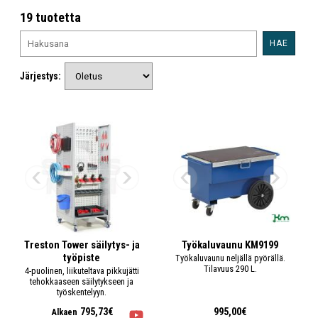
19 tuotetta
HAE
Järjestys:
Treston Tower säilytys- ja
Työkaluvaunu KM9199
työpiste
Työkaluvaunu neljällä pyörällä.
Tilavuus 290 L.
4-puolinen, liikuteltava pikkujätti
tehokkaaseen säilytykseen ja
työskentelyyn.
795,73€
995,00€
Alkaen