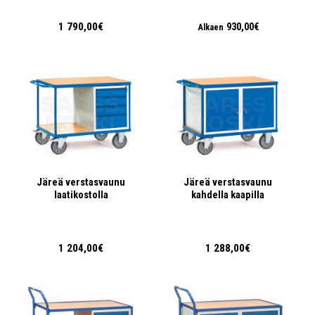
1 790,00€
930,00€
Alkaen
Järeä verstasvaunu
Järeä verstasvaunu
laatikostolla
kahdella kaapilla
1 204,00€
1 288,00€