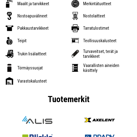
Maalit ja tarvikkeet
Merkintätuotteet
Nostoapuvälineet
Nostolaitteet
Pakkaustarvikkeet
Tarratulostimet
Teipit
Teollisuuskalusteet
Turvaveitset, terät ja
Trukin lisälaitteet
tarvikkeet
Vaarallisten aineiden
Törmäyssuojat
käsittely
Varastokalusteet
Tuotemerkit