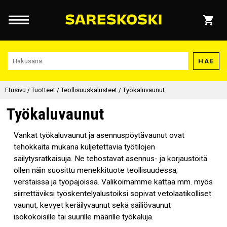
HAE
Etusivu
/
Tuotteet
/
Teollisuuskalusteet
/
Työkaluvaunut
Työkaluvaunut
Vankat työkaluvaunut ja asennuspöytävaunut ovat
tehokkaita mukana kuljetettavia työtilojen
säilytysratkaisuja. Ne tehostavat asennus- ja korjaustöitä
ollen näin suosittu menekkituote teollisuudessa,
verstaissa ja työpajoissa. Valikoimamme kattaa mm. myös
siirrettäviksi työskentelyalustoiksi sopivat vetolaatikolliset
vaunut, kevyet keräilyvaunut sekä säiliövaunut
isokokoisille tai suurille määrille työkaluja.