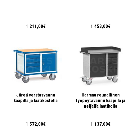
1 211,00€
1 453,00€
Järeä verstasvaunu
Harmaa reunallinen
kaapilla ja laatikostolla
työpöytävaunu kaapilla ja
neljällä laatikolla
1 572,00€
1 137,00€