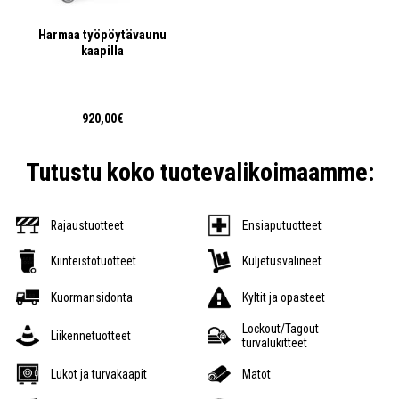
Harmaa työpöytävaunu
kaapilla
920,00€
Tutustu koko tuotevalikoimaamme:
Rajaustuotteet
Ensiaputuotteet
Kiinteistötuotteet
Kuljetusvälineet
Kuormansidonta
Kyltit ja opasteet
Lockout/Tagout
Liikennetuotteet
turvalukitteet
Lukot ja turvakaapit
Matot