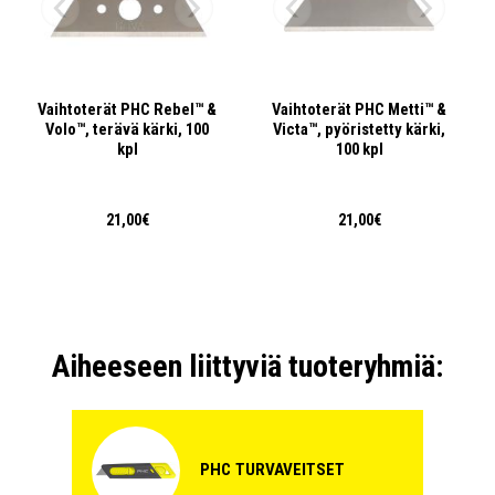
Vaihtoterät PHC Rebel™ &
Vaihtoterät PHC Metti™ &
Volo™, terävä kärki, 100
Victa™, pyöristetty kärki,
kpl
100 kpl
21,00€
21,00€
Aiheeseen liittyviä tuoteryhmiä:
PHC TURVAVEITSET