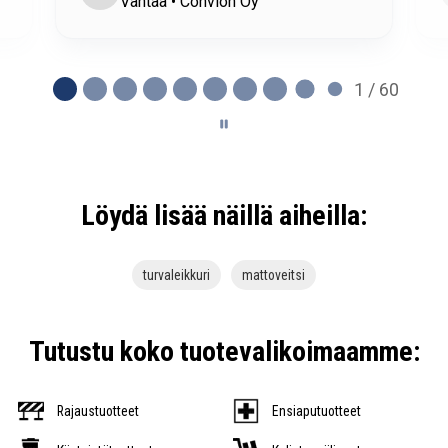
 Convion Oy
Orivesi • Ysitien Aut
2 / 60
Löydä lisää näillä aiheilla:
turvaleikkuri
mattoveitsi
Tutustu koko tuotevalikoimaamme:
Rajaustuotteet
Ensiaputuotteet