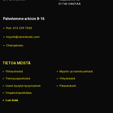
01740 VANTAA
Palvelemme arkisin 8-16
Puh. 010 239 7500
myynti@sareskoski.com
Chat-palvelu
TIETOA MEISTÄ
Yhteystiedot
Myynti- ja toimitusehdot
Tietosuojaseloste
Yritystiedot
Usein kysytyt kysymykset
Palautukset
Ympäristöpolitiikka
Lue lisää