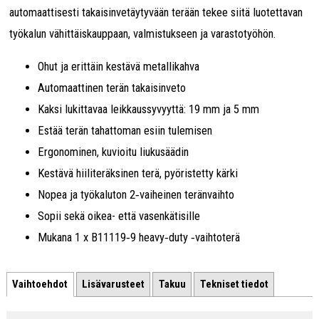
automaattisesti takaisinvetäytyvään terään tekee siitä luotettavan
työkalun vähittäiskauppaan, valmistukseen ja varastotyöhön.
Ohut ja erittäin kestävä metallikahva
Automaattinen terän takaisinveto
Kaksi lukittavaa leikkaussyvyyttä: 19 mm ja 5 mm
Estää terän tahattoman esiin tulemisen
Ergonominen, kuvioitu liukusäädin
Kestävä hiiliteräksinen terä, pyöristetty kärki
Nopea ja työkaluton 2‑vaiheinen teränvaihto
Sopii sekä oikea- että vasenkätisille
Mukana 1 x B11119‑9 heavy‑duty ‑vaihtoterä
Vaihtoehdot
Lisävarusteet
Takuu
Tekniset tiedot