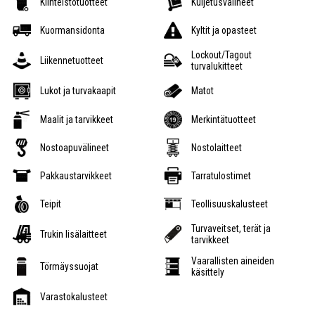
Kiinteistötuotteet
Kuljetusvälineet
Kuormansidonta
Kyltit ja opasteet
Lockout/Tagout
Liikennetuotteet
turvalukitteet
Lukot ja turvakaapit
Matot
Maalit ja tarvikkeet
Merkintätuotteet
Nostoapuvälineet
Nostolaitteet
Pakkaustarvikkeet
Tarratulostimet
Teipit
Teollisuuskalusteet
Turvaveitset, terät ja
Trukin lisälaitteet
tarvikkeet
Vaarallisten aineiden
Törmäyssuojat
käsittely
Varastokalusteet