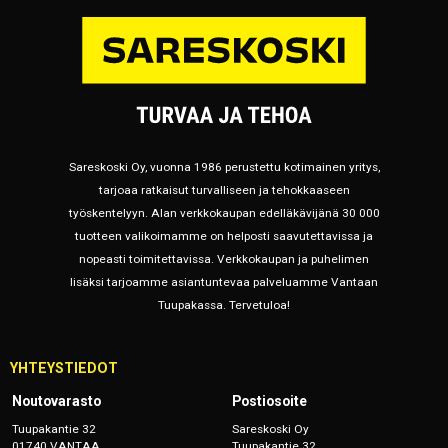
Sareskoski Oy, vuonna 1986 perustettu kotimainen yritys,
tarjoaa ratkaisut turvalliseen ja tehokkaaseen
työskentelyyn. Alan verkkokaupan edelläkävijänä 30 000
tuotteen valikoimamme on helposti saavutettavissa ja
nopeasti toimitettavissa. Verkkokaupan ja puhelimen
lisäksi tarjoamme asiantuntevaa palveluamme Vantaan
Tuupakassa. Tervetuloa!
YHTEYSTIEDOT
Noutovarasto
Postiosoite
Tuupakantie 32
Sareskoski Oy
01740 VANTAA
Tuupakantie 32