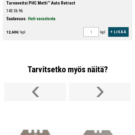
Turvaveitsi PHC Metti™ Auto Retract
140 36 96
Saatavuus:
Heti varastosta
+ LISÄÄ
12,60€
/ kpl
kpl
Tarvitsetko myös näitä?