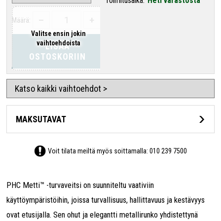
Toimitusaika:
Heti varastosta
–
+
Määrä:
Valitse ensin jokin
vaihtoehdoista
LISÄÄ
OSTOSKORIIN
Katso kaikki vaihtoehdot >
MAKSUTAVAT
Voit tilata meiltä myös soittamalla:
010 239 7500
PHC Metti™ -turvaveitsi on suunniteltu vaativiin
käyttöympäristöihin, joissa turvallisuus, hallittavuus ja kestävyys
ovat etusijalla. Sen ohut ja elegantti metallirunko yhdistettynä