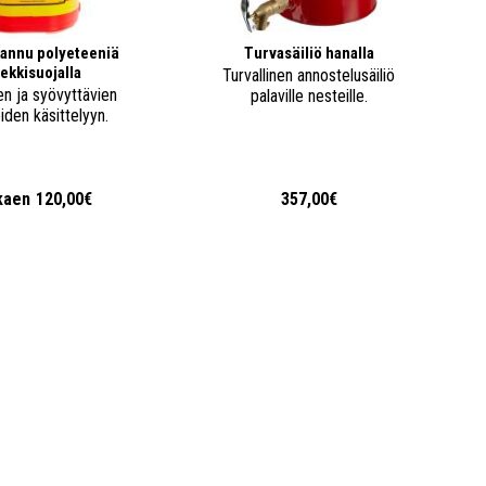
annu polyeteeniä
Turvasäiliö hanalla
iekkisuojalla
Turvallinen annostelusäiliö
en ja syövyttävien
palaville nesteille.
iden käsittelyyn.
kaen
120,00€
357,00€