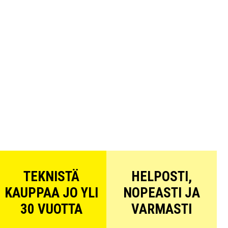
TEKNISTÄ
HELPOSTI,
KAUPPAA JO YLI
NOPEASTI JA
30 VUOTTA
VARMASTI