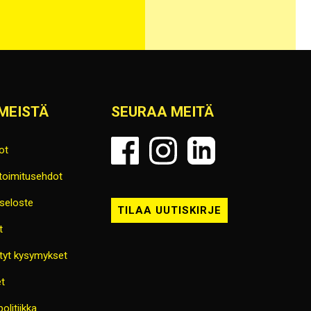
MEISTÄ
SEURAA MEITÄ
ot
 toimitusehdot
seloste
TILAA UUTISKIRJE
t
tyt kysymykset
t
olitiikka