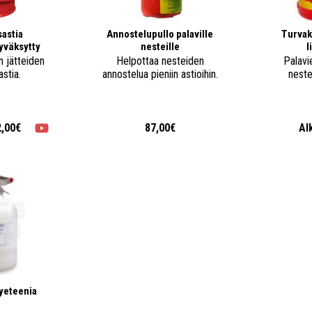
astia
Annostelupullo palaville
Turvak
yväksytty
nesteille
l
n jätteiden
Helpottaa nesteiden
Palavi
stia.
annostelua pieniin astioihin.
neste
2,00€
87,00€
Al
lyeteenia