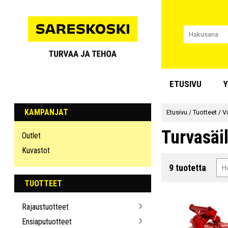
ETUSIVU
Y
KAMPANJAT
Etusivu
/
Tuotteet
/
Va
Turvasäil
Outlet
Kuvastot
9 tuotetta
TUOTTEET
Rajaustuotteet
Ensiaputuotteet