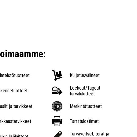
ikoimaamme:
iinteistötuotteet
Kuljetusvälineet
Lockout/Tagout
iikennetuotteet
turvalukitteet
aalit ja tarvikkeet
Merkintätuotteet
akkaustarvikkeet
Tarratulostimet
Turvaveitset, terät ja
ukin lisälaitteet