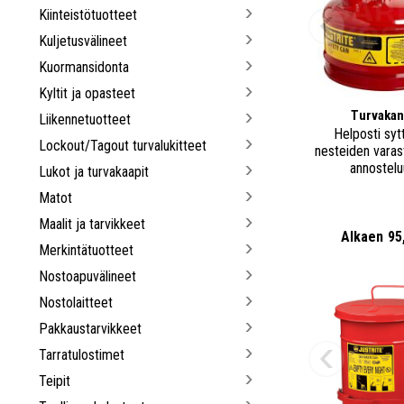
Kiinteistötuotteet
Kuljetusvälineet
Kuormansidonta
Kyltit ja opasteet
Turvaka
Liikennetuotteet
Helposti syt
Lockout/Tagout turvalukitteet
nesteiden varast
annostelu
Lukot ja turvakaapit
Matot
Maalit ja tarvikkeet
Alkaen
95
Merkintätuotteet
Nostoapuvälineet
Nostolaitteet
Pakkaustarvikkeet
Tarratulostimet
Teipit