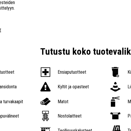
esteiden
ittelyyn.
€
Tutustu koko tuoteval
tuotteet
Ensiaputuotteet
K
nsidonta
Kyltit ja opasteet
L
a turvakaapit
Matot
M
puvälineet
Nostolaitteet
P
Teollisuuskalusteet
Tr