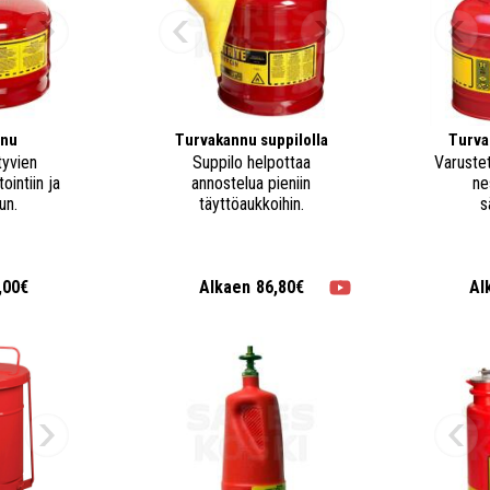
nnu
Turvakannu suppilolla
Turva
tyvien
Suppilo helpottaa
Varustet
ointiin ja
annostelua pieniin
ne
un.
täyttöaukkoihin.
s
,00€
Alkaen
86,80€
Al