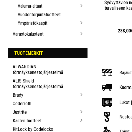
Syövyttävien n
Valuma-altaat
turvalliseen käs
Vuodontorjuntatuotteet
Ympäristökaapit
288,00
Varastokalusteet
TUOTEMERKIT
AI WARDIAN
törmäyksenestojärjestelmä
Rajaus
ALIS Shield
törmäyksenestojärjestelmä
Kuorma
Brady
Lukot j
Cederroth
Justrite
Nostoa
Kasten tuotteet
KitLock by Codelocks
Teipit