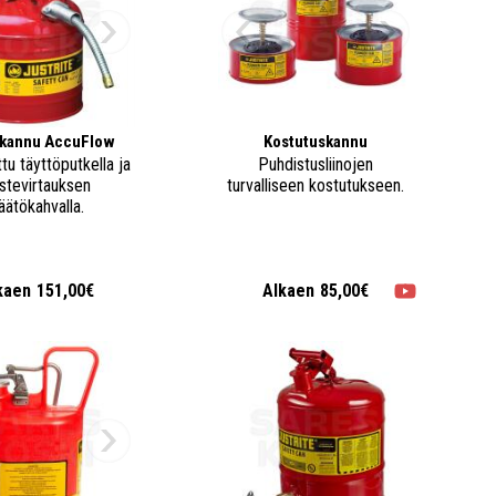
kannu AccuFlow
Kostutuskannu
tu täyttöputkella ja
Puhdistusliinojen
stevirtauksen
turvalliseen kostutukseen.
äätökahvalla.
kaen
151,00€
Alkaen
85,00€