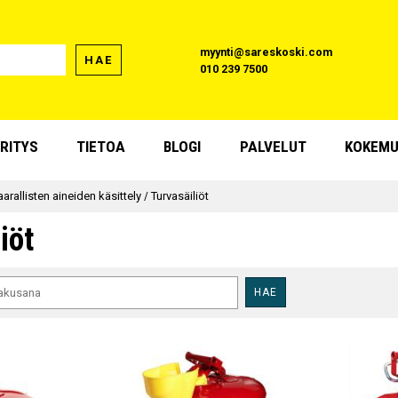
myynti@sareskoski.com
HAE
010 239 7500
RITYS
TIETOA
BLOGI
PALVELUT
KOKEMU
arallisten aineiden käsittely
/
Turvasäiliöt
iöt
HAE