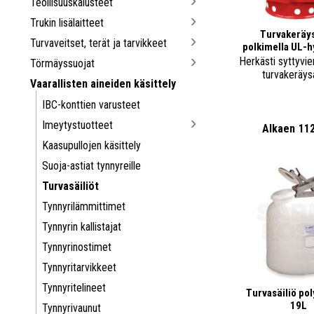
Teollisuuskalusteet
Trukin lisälaitteet
Turvakeräys
Turvaveitset, terät ja tarvikkeet
polkimella UL-h
Herkästi syttyvie
Törmäyssuojat
turvakeräysa
Vaarallisten aineiden käsittely
IBC-konttien varusteet
Imeytystuotteet
Alkaen
11
Kaasupullojen käsittely
Suoja-astiat tynnyreille
Turvasäiliöt
Tynnyrilämmittimet
Tynnyrin kallistajat
Tynnyrinostimet
Tynnyritarvikkeet
Tynnyritelineet
Turvasäiliö po
19L
Tynnyrivaunut