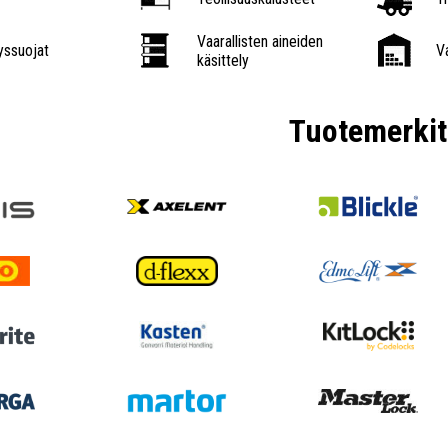
Vaarallisten aineiden
ssuojat
V
käsittely
Tuotemerkit