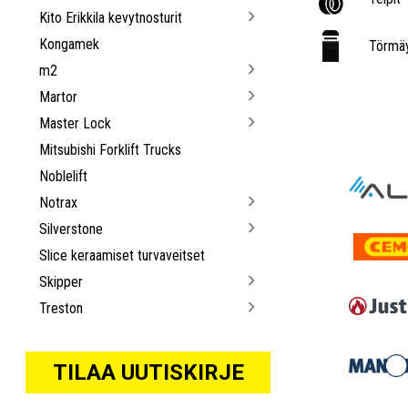
Kito Erikkila kevytnosturit
Kongamek
Törmäy
m2
Martor
Master Lock
Mitsubishi Forklift Trucks
Noblelift
Notrax
Silverstone
Slice keraamiset turvaveitset
Skipper
Treston
TILAA UUTISKIRJE