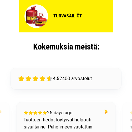
TURVASÄILIÖT
Kokemuksia meistä:
4.5
2400
arvostelut
25 days ago
Tuotteen tiedot löytyivät helposti
o
sivuiltanne. Puhelimeen vastattiin
h