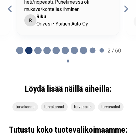
heti/nopeasti. Puhelimessa oli
mukava/kohtelias ihminen.
Riku
R
Orivesi • Ysitien Auto Oy
2 / 60
Löydä lisää näillä aiheilla:
turvakannu
turvakannut
turvasäiliö
turvasäiliöt
Tutustu koko tuotevalikoimaamme: