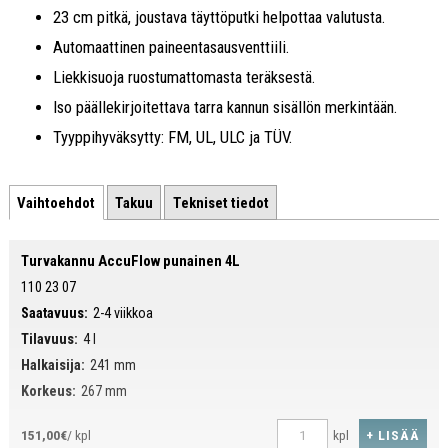
23 cm pitkä, joustava täyttöputki helpottaa valutusta.
Automaattinen paineentasausventtiili.
Liekkisuoja ruostumattomasta teräksestä.
Iso päällekirjoitettava tarra kannun sisällön merkintään.
Tyyppihyväksytty: FM, UL, ULC ja TÜV.
Vaihtoehdot
Takuu
Tekniset tiedot
Turvakannu AccuFlow punainen 4L
110 23 07
Saatavuus:
2-4 viikkoa
Tilavuus:
4 l
Halkaisija:
241 mm
Korkeus:
267 mm
+ LISÄÄ
151,00€
/ kpl
kpl