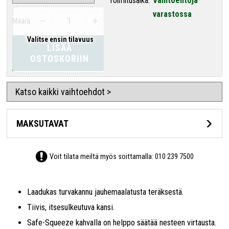
Toimitusaika:
Vaihtoehtoja
varastossa
–
+
Määrä:
Valitse ensin tilavuus
LISÄÄ
OSTOSKORIIN
Katso kaikki vaihtoehdot >
MAKSUTAVAT
Voit tilata meiltä myös soittamalla:
010 239 7500
Laadukas turvakannu jauhemaalatusta teräksestä.
Tiivis, itsesulkeutuva kansi.
Safe-Squeeze kahvalla on helppo säätää nesteen virtausta.