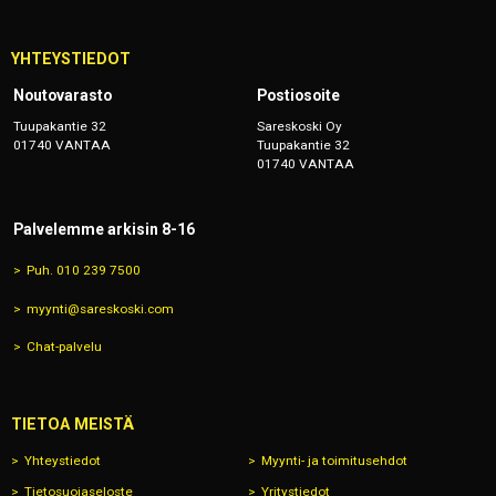
YHTEYSTIEDOT
Noutovarasto
Postiosoite
Tuupakantie 32
Sareskoski Oy
01740 VANTAA
Tuupakantie 32
01740 VANTAA
Palvelemme arkisin 8-16
Puh. 010 239 7500
myynti@sareskoski.com
Chat-palvelu
TIETOA MEISTÄ
Yhteystiedot
Myynti- ja toimitusehdot
Tietosuojaseloste
Yritystiedot