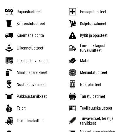
Rajaustuotteet
Ensiaputuotteet
Kiinteistötuotteet
Kuljetusvälineet
Kuormansidonta
Kyltit ja opasteet
Lockout/Tagout
Liikennetuotteet
turvalukitteet
Lukot ja turvakaapit
Matot
Maalit ja tarvikkeet
Merkintätuotteet
Nostoapuvälineet
Nostolaitteet
Pakkaustarvikkeet
Tarratulostimet
Teipit
Teollisuuskalusteet
Turvaveitset, terät ja
Trukin lisälaitteet
tarvikkeet
Vaarallisten aineiden