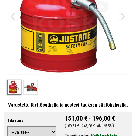
Varustettu täyttöputkella ja nestevirtauksen säätökahvalla.
151,00 €
-
196,00 €
Tilavuus
189,51 €
-
245,98 €
Alv. 25,5%