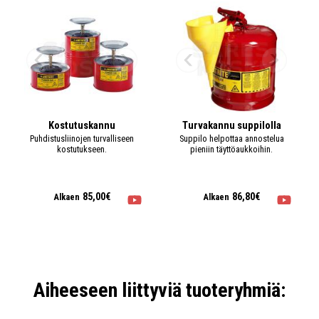
Turvakannu AccuFlow punainen 19L
110 23 10
Saatavuus:
Heti varastosta
Tilavuus:
19 l
Halkaisija:
298 mm
Korkeus:
445 mm
Kostutuskannu
Turvakannu suppilolla
Puhdistusliinojen turvalliseen
Suppilo helpottaa annostelua
+ LISÄÄ
196,00€
/ kpl
kpl
kostutukseen.
pieniin täyttöaukkoihin.
85,00€
86,80€
Alkaen
Alkaen
Aiheeseen liittyviä tuoteryhmiä: