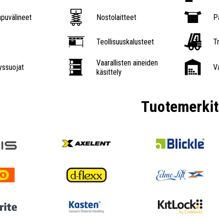
puvälineet
Nostolaitteet
P
Teollisuuskalusteet
Tr
Vaarallisten aineiden
ssuojat
V
käsittely
Tuotemerkit