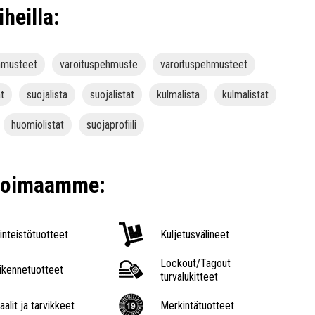
iheilla:
hmusteet
varoituspehmuste
varoituspehmusteet
at
suojalista
suojalistat
kulmalista
kulmalistat
huomiolistat
suojaprofiili
ikoimaamme:
iinteistötuotteet
Kuljetusvälineet
Lockout/Tagout
iikennetuotteet
turvalukitteet
aalit ja tarvikkeet
Merkintätuotteet