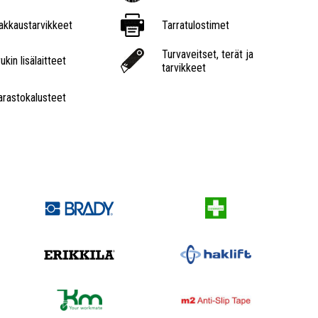
akkaustarvikkeet
Tarratulostimet
Turvaveitset, terät ja
ukin lisälaitteet
tarvikkeet
arastokalusteet