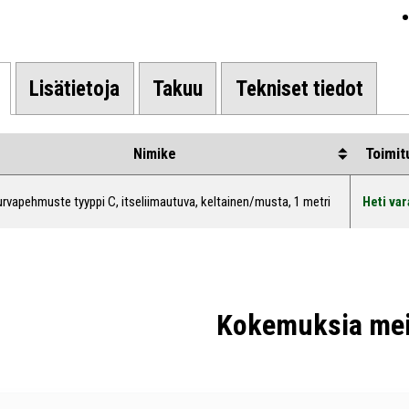
Lisätietoja
Takuu
Tekniset tiedot
Toimit
Nimike
urvapehmuste tyyppi C, itseliimautuva, keltainen/musta, 1 metri
Heti var
Kokemuksia mei