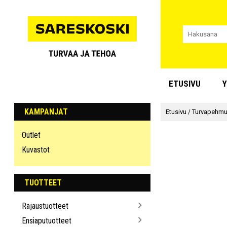
ETUSIVU
Y
KAMPANJAT
Etusivu
/
Turvapehmus
Outlet
Kuvastot
TUOTTEET
Rajaustuotteet
Ensiaputuotteet