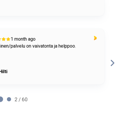
1 month ago
nen/palvelu on vaivatonta ja helppoo.
Toimi
RP
Hilti
2 / 60