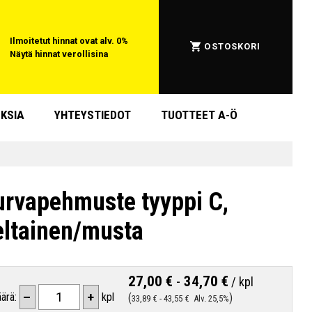
Ilmoitetut hinnat ovat alv. 0%
OSTOSKORI
Näytä hinnat verollisina
KSIA
YHTEYSTIEDOT
TUOTTEET A-Ö
urvapehmuste tyyppi C,
eltainen/musta
27,00 €
-
34,70 €
/
kpl
–
+
ärä:
kpl
33,89 €
-
43,55 €
Alv. 25,5%