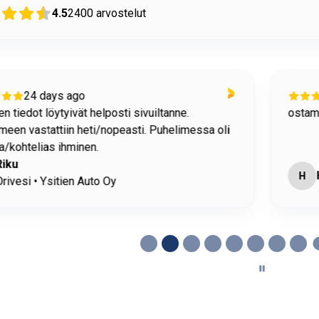
4.5
2400
arvostelut
24 days ago
n tiedot löytyivät helposti sivuiltanne.
ostami
meen vastattiin heti/nopeasti. Puhelimessa oli
/kohtelias ihminen.
Riku
H
rivesi • Ysitien Auto Oy