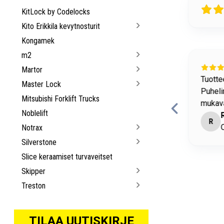
KitLock by Codelocks
Kito Erikkila kevytnosturit
Kongamek
m2
23 days ago
Martor
allisuuteen liittyviä tavaroita löytyy hyvin.
Tuottee
Master Lock
Puheli
Mitsubishi Forklift Trucks
mukava
Noblelift
imo Matikainen
R
antaa • Convion Oy
O
Notrax
Silverstone
Slice keraamiset turvaveitset
Skipper
Treston
TILAA UUTISKIRJE