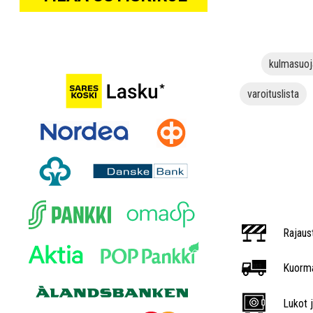
kulmasuoj
varoituslista
Rajaus
Kuorma
Lukot j