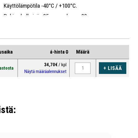
Käyttölämpötila
-40
°C /
+100°C.
Pohjan halkaisija 35 mm, paksuus 32 mm.
Vakiopituus 1 metri.
usaika
Määrä
á-hinta
34,70€
/ kpl
+ LISÄÄ
astosta
Näytä määräalennukset
stä: