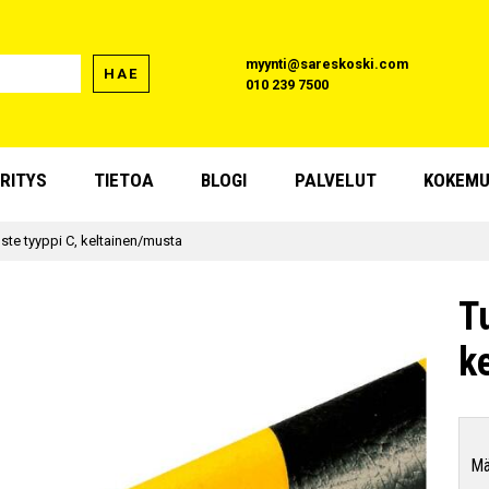
myynti@sareskoski.com
HAE
010 239 7500
RITYS
TIETOA
BLOGI
PALVELUT
KOKEMU
te tyyppi C, keltainen/musta
T
k
Mä