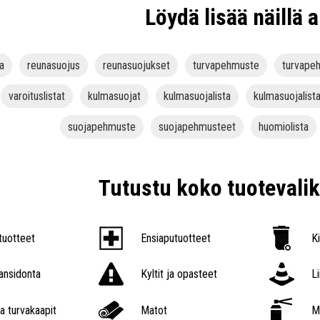
Löydä lisää näillä a
a
reunasuojus
reunasuojukset
turvapehmuste
turvape
varoituslistat
kulmasuojat
kulmasuojalista
kulmasuojalist
suojapehmuste
suojapehmusteet
huomiolista
Tutustu koko tuoteval
tuotteet
Ensiaputuotteet
K
nsidonta
Kyltit ja opasteet
L
a turvakaapit
Matot
M