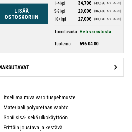
34,70€
1-4 kpl
43,55€
Alv. 25.5%
LISÄÄ
29,00€
5-9 kpl
36,40€
Alv. 25.5%
OSTOSKORIIN
27,00€
10+ kpl
33,89€
Alv. 25.5%
Toimitusaika:
Heti varastosta
Tuotenro:
696 04 00
MAKSUTAVAT
Itseliimautuva varoituspehmuste.
Materiaali polyuretaanivaahto.
Sopii sisä- sekä ulkokäyttöön.
Erittäin joustava ja kestävä.