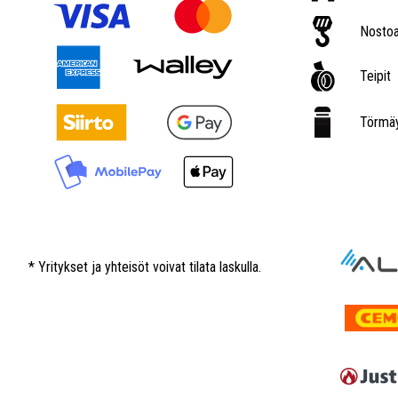
Nostoa
Teipit
Törmäy
* Yritykset ja yhteisöt voivat tilata laskulla.