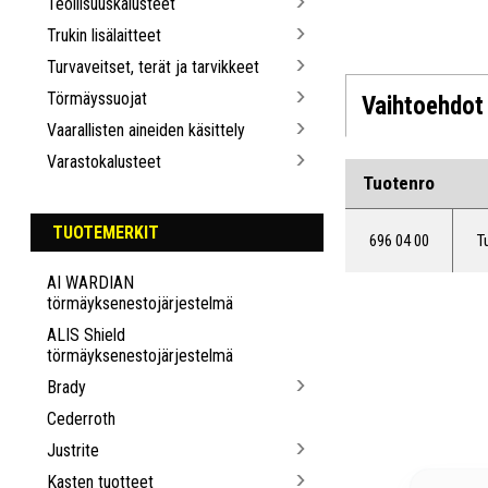
Teollisuuskalusteet
Trukin lisälaitteet
Turvaveitset, terät ja tarvikkeet
Törmäyssuojat
Vaihtoehdot
Vaarallisten aineiden käsittely
Varastokalusteet
Tuotenro
TUOTEMERKIT
696 04 00
T
AI WARDIAN
törmäyksenestojärjestelmä
ALIS Shield
törmäyksenestojärjestelmä
Brady
Cederroth
Justrite
Kasten tuotteet