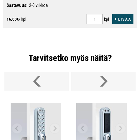
Saatavuus:
2-3 viikkoa
+ LISÄÄ
16,00€
/ kpl
kpl
Tarvitsetko myös näitä?