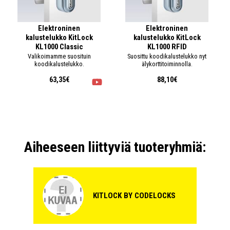
Elektroninen
Elektroninen
kalustelukko KitLock
kalustelukko KitLock
KL1000 Classic
KL1000 RFID
Valikoimamme suosituin
Suosittu koodikalustelukko nyt
koodikalustelukko.
älykorttitoiminnolla.
63,35€
88,10€
Aiheeseen liittyviä tuoteryhmiä:
KITLOCK BY CODELOCKS