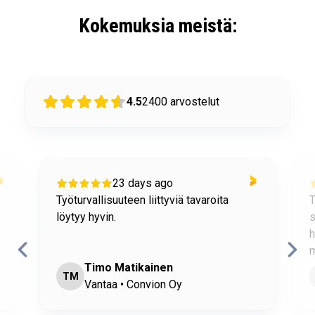
Kokemuksia meistä:
4.5
2400
arvostelut
23 days ago
24 da
rvallisuuteen liittyviä tavaroita
Tuotteen tiedot l
y hyvin.
sivuiltanne. Puhe
heti/nopeasti. P
mukava/kohtelias
Timo Matikainen
Riku
R
Vantaa • Convion Oy
Orivesi • Y