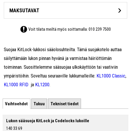
MAKSUTAVAT
Voit tilata meiltä myös soittamalla:
010 239 7500
Suojaa KitLock-lukkosi sääolosuhteilta. Tämä suojakotelo auttaa
säilyttämään lukon pinnan hyvänä ja varmistaa häiriöttömän
toiminnan. Suosittelemme sääsuojaa ulkokäyttöön tai vaativiin
ympäristöihin. Soveltuu seuraaville lukkumalleille:
KL1000 Classic
,
KL1000 RFID
ja
KL1200
.
Vaihtoehdot
Takuu
Tekniset tiedot
Lukon sääsuoja KitLock ja Codelocks lukoille
140 33 69