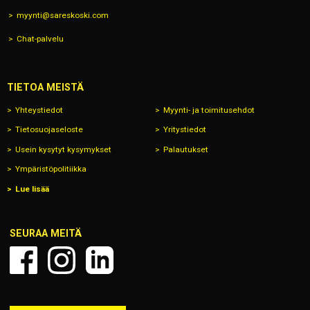
myynti@sareskoski.com
Chat-palvelu
TIETOA MEISTÄ
Yhteystiedot
Myynti- ja toimitusehdot
Tietosuojaseloste
Yritystiedot
Usein kysytyt kysymykset
Palautukset
Ympäristöpolitiikka
Lue lisää
SEURAA MEITÄ