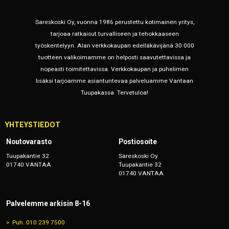
Sareskoski Oy, vuonna 1986 perustettu kotimainen yritys,
tarjoaa ratkaisut turvalliseen ja tehokkaaseen
työskentelyyn. Alan verkkokaupan edelläkävijänä 30 000
tuotteen valikoimamme on helposti saavutettavissa ja
nopeasti toimitettavissa. Verkkokaupan ja puhelimen
lisäksi tarjoamme asiantuntevaa palveluamme Vantaan
Tuupakassa. Tervetuloa!
YHTEYSTIEDOT
Noutovarasto
Postiosoite
Tuupakantie 32
Sareskoski Oy
01740 VANTAA
Tuupakantie 32
01740 VANTAA
Palvelemme arkisin 8-16
Puh. 010 239 7500