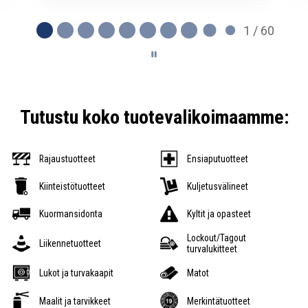
2 / 60
Tutustu koko tuotevalikoimaamme:
Rajaustuotteet
Ensiaputuotteet
Kiinteistötuotteet
Kuljetusvälineet
Kuormansidonta
Kyltit ja opasteet
Lockout/Tagout
Liikennetuotteet
turvalukitteet
Lukot ja turvakaapit
Matot
Maalit ja tarvikkeet
Merkintätuotteet