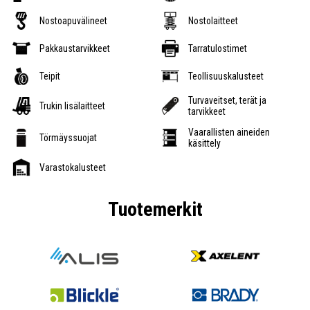
Nostoapuvälineet
Nostolaitteet
Pakkaustarvikkeet
Tarratulostimet
Teipit
Teollisuuskalusteet
Turvaveitset, terät ja
Trukin lisälaitteet
tarvikkeet
Vaarallisten aineiden
Törmäyssuojat
käsittely
Varastokalusteet
Tuotemerkit