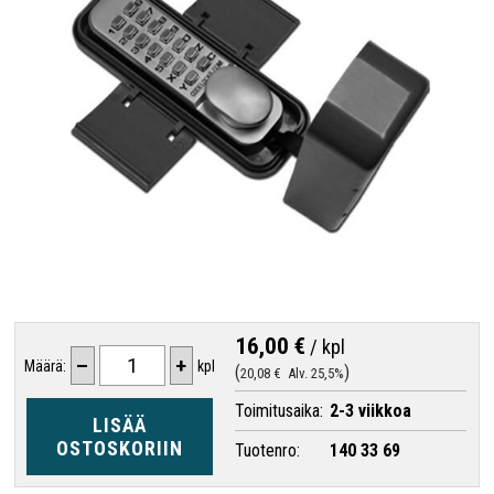
16,00 €
/
kpl
–
+
Määrä:
kpl
20,08 €
Alv. 25,5%
Toimitusaika:
2-3 viikkoa
LISÄÄ
OSTOSKORIIN
Tuotenro:
140 33 69