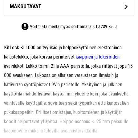
MAKSUTAVAT
Voit tilata meiltä myös soittamalla:
010 239 7500
KitLock KL1000 on tyylikäs ja helppokäyttöinen elektroninen
kalustelukko, joka korvaa perinteiset
kaappien ja lokeroiden
avainlukot. Lukko toimii 2:lla AAA-paristolla, jotka riittävät jopa 15
000 avaukseen. Lukossa on alhaisen varaustason ilmaisin ja
hätävirran syöttöpisteet 9V:n paristolle. Yksityinen ja julkinen
käyttötila mahdollistavat käytön niin yhdelle kuin joka avauksella
vaihtuvalle käyttäjälle, soveltuen sekä työpaikan että kuntosalien
pukukaappeihin. Erilliset omistajan, huoltomiehen ja käyttäjän
koodit helpottavat ylläpitoa. Helppo asennus <=25 mm paksuille
kaapinoville mukana tulevilla asennustarvikkeilla.