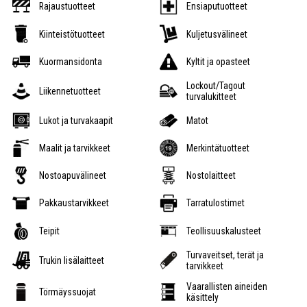
Rajaustuotteet
Ensiaputuotteet
Kiinteistötuotteet
Kuljetusvälineet
Kuormansidonta
Kyltit ja opasteet
Lockout/Tagout
Liikennetuotteet
turvalukitteet
Lukot ja turvakaapit
Matot
Maalit ja tarvikkeet
Merkintätuotteet
Nostoapuvälineet
Nostolaitteet
Pakkaustarvikkeet
Tarratulostimet
Teipit
Teollisuuskalusteet
Turvaveitset, terät ja
Trukin lisälaitteet
tarvikkeet
Vaarallisten aineiden
Törmäyssuojat
käsittely