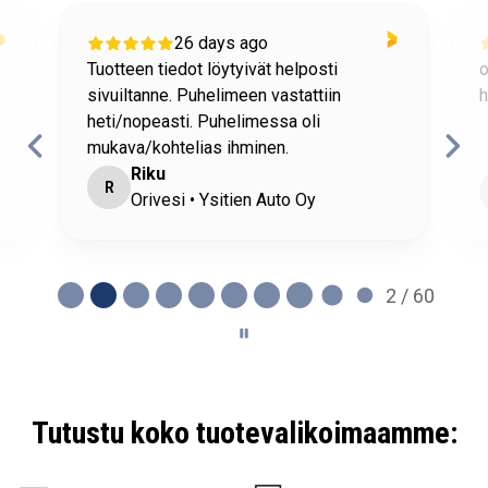
26 days ago
Tuotteen tiedot löytyivät helposti
o
sivuiltanne. Puhelimeen vastattiin
h
heti/nopeasti. Puhelimessa oli
mukava/kohtelias ihminen.
Riku
R
Orivesi • Ysitien Auto Oy
2 / 60
Tutustu koko tuotevalikoimaamme: