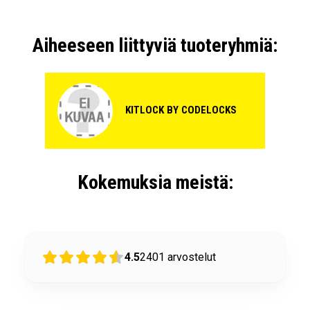
Väri:
Hopeanharmaa
+ LISÄÄ
63,35€
/ kpl
kpl
Aiheeseen liittyviä tuoteryhmiä:
Kalustelukko KitLock KL1000 Classic vasenkätinen
musta
997 89 23
KITLOCK BY CODELOCKS
Saatavuus:
2-3 viikkoa
Malli:
Vasenkätinen
Väri:
Musta
Kokemuksia meistä:
+ LISÄÄ
63,35€
/ kpl
kpl
4.5
2401
arvostelut