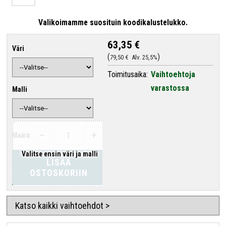
Valikoimamme suosituin koodikalustelukko.
63,35 €
Väri
79,50 €
Alv. 25,5%
Toimitusaika:
Vaihtoehtoja
varastossa
Malli
–
+
Määrä:
Valitse ensin väri ja malli
LISÄÄ
OSTOSKORIIN
Katso kaikki vaihtoehdot >