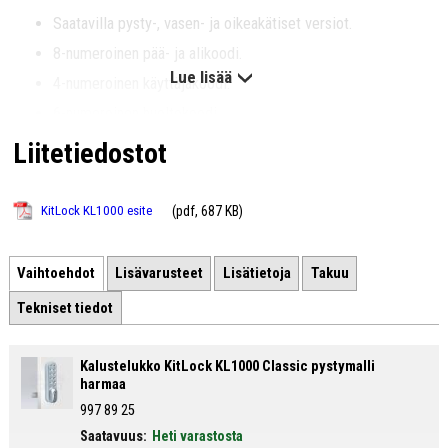
Saatavilla pysty-, vasen- ja oikeakätiset versiot.
8-numeroinen pää- ja alikoodi.
Lue lisää
4-numeroinen käyttäjäkoodi.
6-numeroinen huoltokoodi.
IP55-luokitus, kun asennettu
tiivisteen kanssa
.
Liitetiedostot
Toimitus sisältää kaikki kiinnitysosat.
(pdf, 687 KB)
KitLock KL1000 esite
Vaihtoehdot
Lisävarusteet
Lisätietoja
Takuu
Tekniset tiedot
Kalustelukko KitLock KL1000 Classic pystymalli
harmaa
997 89 25
Saatavuus:
Heti varastosta