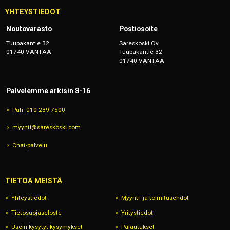
YHTEYSTIEDOT
Noutovarasto
Postiosoite
Tuupakantie 32
Sareskoski Oy
01740 VANTAA
Tuupakantie 32
01740 VANTAA
Palvelemme arkisin 8-16
Puh. 010 239 7500
myynti@sareskoski.com
Chat-palvelu
TIETOA MEISTÄ
Yhteystiedot
Myynti- ja toimitusehdot
Tietosuojaseloste
Yritystiedot
Usein kysytyt kysymykset
Palautukset