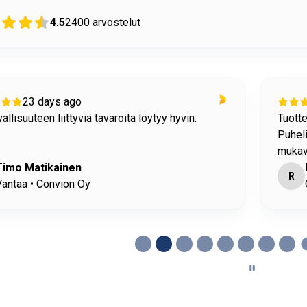
4.5
2400
arvostelut
24 days ago
n tiedot löytyivät helposti sivuiltanne.
ostami
meen vastattiin heti/nopeasti. Puhelimessa oli
/kohtelias ihminen.
Riku
H
rivesi • Ysitien Auto Oy