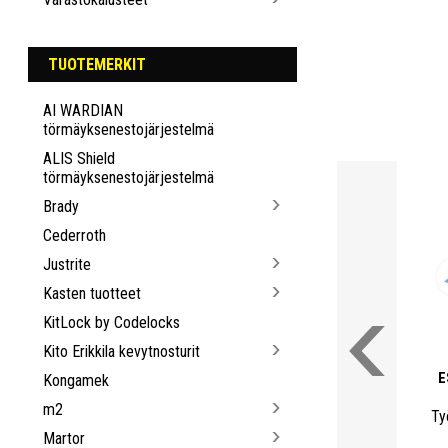
TUOTEMERKIT
AI WARDIAN
törmäyksenestojärjestelmä
ALIS Shield
törmäyksenestojärjestelmä
Brady
Cederroth
Justrite
Kasten tuotteet
KitLock by Codelocks
Kito Erikkila kevytnosturit
E
Kongamek
m2
Ty
Martor