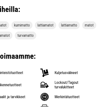
iheilla:
atot
kumimatto
lattiamatot
lattiamatto
matot
vamatot
turvamatto
ikoimaamme:
iinteistötuotteet
Kuljetusvälineet
Lockout/Tagout
iikennetuotteet
turvalukitteet
aalit ja tarvikkeet
Merkintätuotteet