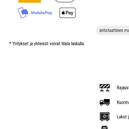
antistaattinen m
* Yritykset ja yhteisöt voivat tilata laskulla.
Rajaus
Kuorma
Lukot j