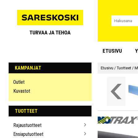
ETUSIVU
Y
KAMPANJAT
Etusivu
/
Tuotteet
/
M
Outlet
Kuvastot
TUOTTEET
Rajaustuotteet
Ensiaputuotteet