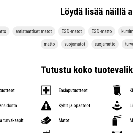
Löydä lisää näillä a
atto
antistaattiset matot
ESD-matot
ESD-matto
kumim
matto
suojamatot
suojamatto
tur
Tutustu koko tuoteval
tuotteet
Ensiaputuotteet
K
nsidonta
Kyltit ja opasteet
L
a turvakaapit
Matot
M