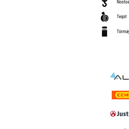
Nostoa
Teipit
Törmäy