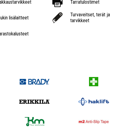
akkaustarvikkeet
Tarratulostimet
Turvaveitset, terät ja
ukin lisälaitteet
tarvikkeet
arastokalusteet