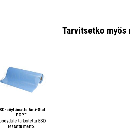
Tarvitsetko myös 
Yhd
maa
SD-pöytämatto Anti-Stat
Tek
POP™
öpöydälle tarkoitettu ESD-
testattu matto.