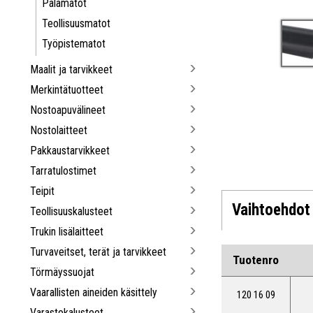
Palamatot
Teollisuusmatot
Työpistematot
Maalit ja tarvikkeet
Merkintätuotteet
Nostoapuvälineet
Nostolaitteet
Pakkaustarvikkeet
Tarratulostimet
Teipit
Vaihtoehdot
Teollisuuskalusteet
Trukin lisälaitteet
Turvaveitset, terät ja tarvikkeet
Tuotenro
Törmäyssuojat
Vaarallisten aineiden käsittely
120 16 09
Varastokalusteet