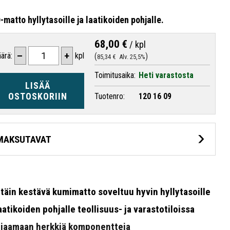
-matto hyllytasoille ja laatikoiden pohjalle.
68,00 €
/
kpl
–
+
ärä:
kpl
85,34 €
Alv. 25,5%
Toimitusaika:
Heti varastosta
LISÄÄ
OSTOSKORIIN
Tuotenro:
120 16 09
MAKSUTAVAT
ttäin kestävä kumimatto soveltuu hyvin hyllytasoille
laatikoiden pohjalle teollisuus- ja varastotiloissa
jaamaan herkkiä komponentteja