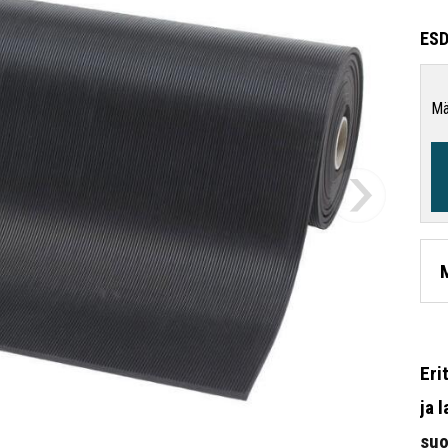
ESD
Mä
Eri
ja 
suo