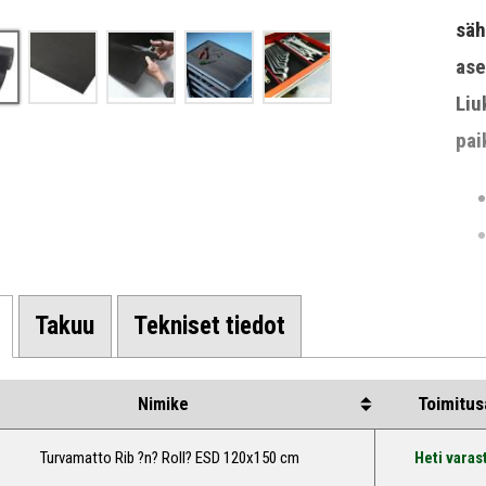
säh
ase
Liu
pai
Takuu
Tekniset tiedot
Toimitus
Nimike
Turvamatto Rib ?n? Roll? ESD 120x150 cm
Heti varas