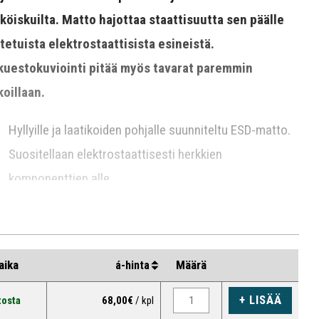
köiskuilta. Matto hajottaa staattisuutta sen päälle
tetuista elektrostaattisista esineistä.
kuestokuviointi pitää myös tavarat paremmin
koillaan.
Hyllyille ja laatikoiden pohjalle suunniteltu ESD-matto.
Suositellaan elektrostaattisesti herkkien
komponenttien alle.
Poistaa staattista sähköä esim. kokoonpanotöissä.
Täyttää standardin IEC 61340-4-1 (luokka DIF)
Lue lisää
vaatimukset, mitattu vastus Rg10⁷ Ω ja Rp 10⁸ Ω.
aika
Määrä
á-hinta
Sähköstaattinen varaus (kävelytesti) täyttää
standardit ISO6356 and EN1815.
+ LISÄÄ
tosta
68,00€
/ kpl