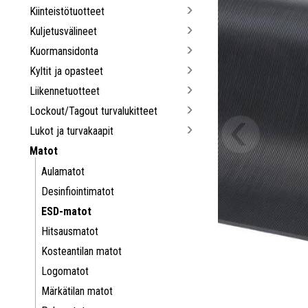
Kiinteistötuotteet
Kuljetusvälineet
Kuormansidonta
Kyltit ja opasteet
Liikennetuotteet
Lockout/Tagout turvalukitteet
Lukot ja turvakaapit
Matot
Aulamatot
Desinfiointimatot
ESD-matot
Hitsausmatot
Kosteantilan matot
Logomatot
Märkätilan matot