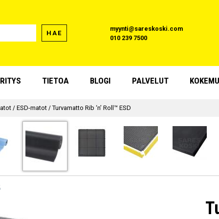
myynti@sareskoski.com
HAE
010 239 7500
RITYS
TIETOA
BLOGI
PALVELUT
KOKEMU
atot
/
ESD-matot
/
Turvamatto Rib ‘n’ Roll™ ESD
T