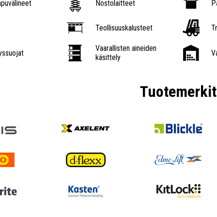
puvälineet
Nostolaitteet
P
Teollisuuskalusteet
Tr
Vaarallisten aineiden
ssuojat
V
käsittely
Tuotemerkit