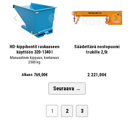
HD-kippikontit raskaaseen
Säädettävä nostopuomi
käyttöön 320-1340 l
trukille 2,5t
Manuaalinen kippaus, kantavuus
2500 kg
2 221,00€
769,00€
Alkaen
Seuraava
→
1
2
3