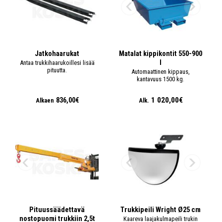
Jatkohaarukat
Matalat kippikontit 550-900
l
Antaa trukkihaarukoillesi lisää
pituutta.
Automaattinen kippaus,
kantavuus 1500 kg.
1 020,00€
836,00€
Alkaen
Alk.
Pituussäädettavä
Trukkipeili Wright Ø25 cm
nostopuomi trukkiin 2,5t
Kaareva laajakulmapeili trukin