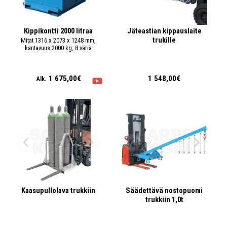
Kippikontti 2000 litraa
Jäteastian kippauslaite
trukille
Mitat 1316 x 2073 x 1248 mm,
kantavuus 2000 kg, 8 väriä
1 675,00€
1 548,00€
Alk.
Kaasupullolava trukkiin
Säädettävä nostopuomi
trukkiin 1,0t