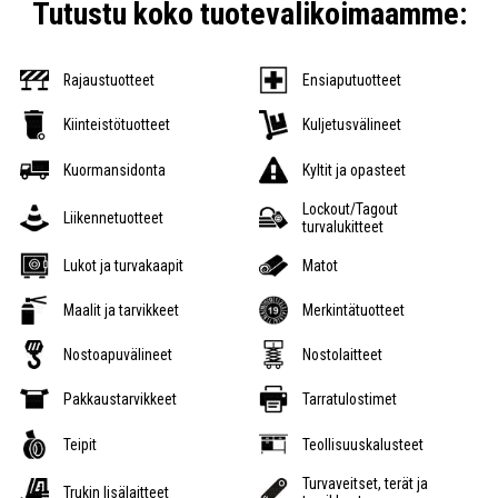
Tutustu koko tuotevalikoimaamme:
Rajaustuotteet
Ensiaputuotteet
Kiinteistötuotteet
Kuljetusvälineet
Kuormansidonta
Kyltit ja opasteet
Lockout/Tagout
Liikennetuotteet
turvalukitteet
Lukot ja turvakaapit
Matot
Maalit ja tarvikkeet
Merkintätuotteet
Nostoapuvälineet
Nostolaitteet
Pakkaustarvikkeet
Tarratulostimet
Teipit
Teollisuuskalusteet
Turvaveitset, terät ja
Trukin lisälaitteet