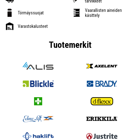
tarvikkeet
Vaarallisten aineiden
Törmäyssuojat
käsittely
Varastokalusteet
Tuotemerkit