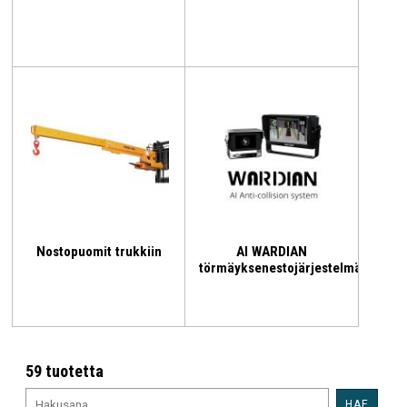
Nostopuomit trukkiin
AI WARDIAN
törmäyksenestojärjestelmä
59 tuotetta
HAE