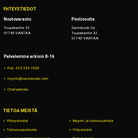
YHTEYSTIEDOT
Noutovarasto
Postiosoite
Tuupakantie 32
Sareskoski Oy
01740 VANTAA
Tuupakantie 32
01740 VANTAA
Palvelemme arkisin 8-16
Puh. 010 239 7500
myynti@sareskoski.com
Chat-palvelu
TIETOA MEISTÄ
Yhteystiedot
Myynti- ja toimitusehdot
Tietosuojaseloste
Yritystiedot