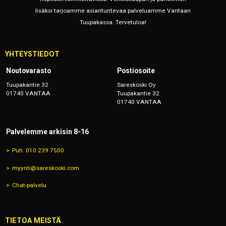
lisäksi tarjoamme asiantuntevaa palveluamme Vantaan
Tuupakassa. Tervetuloa!
YHTEYSTIEDOT
Noutovarasto
Postiosoite
Tuupakantie 32
Sareskoski Oy
01740 VANTAA
Tuupakantie 32
01740 VANTAA
Palvelemme arkisin 8-16
Puh. 010 239 7500
myynti@sareskoski.com
Chat-palvelu
TIETOA MEISTÄ