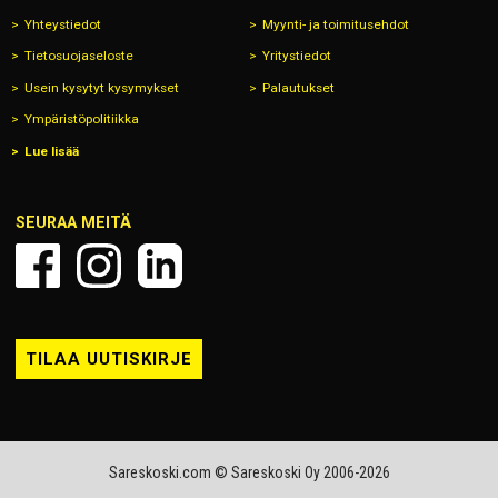
Yhteystiedot
Myynti- ja toimitusehdot
Tietosuojaseloste
Yritystiedot
Usein kysytyt kysymykset
Palautukset
Ympäristöpolitiikka
Lue lisää
SEURAA MEITÄ
TILAA UUTISKIRJE
Sareskoski.com © Sareskoski Oy 2006-2026