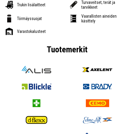
Turvaveitset, terät ja
Trukin lisälaitteet
tarvikkeet
Vaarallisten aineiden
Törmäyssuojat
käsittely
Varastokalusteet
Tuotemerkit