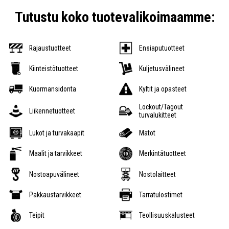
Tutustu koko tuotevalikoimaamme:
Rajaustuotteet
Ensiaputuotteet
Kiinteistötuotteet
Kuljetusvälineet
Kuormansidonta
Kyltit ja opasteet
Lockout/Tagout
Liikennetuotteet
turvalukitteet
Lukot ja turvakaapit
Matot
Maalit ja tarvikkeet
Merkintätuotteet
Nostoapuvälineet
Nostolaitteet
Pakkaustarvikkeet
Tarratulostimet
Teipit
Teollisuuskalusteet