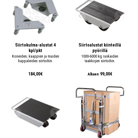
Siirtokulma-alustat 4
Siirtoalustat kiinteillä
kpl/pkt
pyörillä
Koneiden, kaappien ja muiden
1000-6000 kg raskaiden
kappaleiden siirtoihin.
taakkojen siirtoihin.
184,00€
99,00€
Alkaen