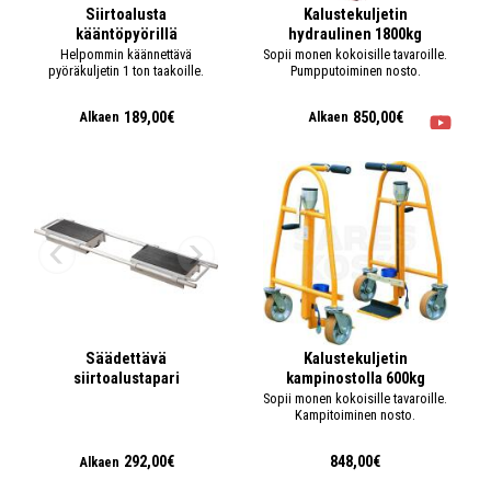
Siirtoalusta
Kalustekuljetin
kääntöpyörillä
hydraulinen 1800kg
Helpommin käännettävä
Sopii monen kokoisille tavaroille.
pyöräkuljetin 1 ton taakoille.
Pumpputoiminen nosto.
189,00€
850,00€
Alkaen
Alkaen
Säädettävä
Kalustekuljetin
siirtoalustapari
kampinostolla 600kg
Sopii monen kokoisille tavaroille.
Kampitoiminen nosto.
292,00€
848,00€
Alkaen