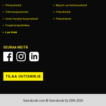
Yhteystiedot
Myynti- ja toimitusehdot
Tietosuojaseloste
Yritystiedot
Usein kysytyt kysymykset
Palautukset
Ympäristöpolitiikka
Lue lisää
SEURAA MEITÄ
TILAA UUTISKIRJE
Sareskoski.com © Sareskoski Oy 2006-2026