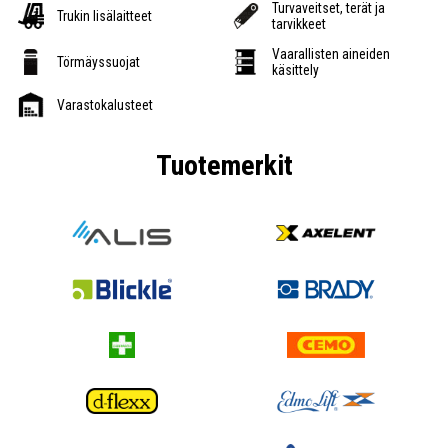
Turvaveitset, terät ja
Trukin lisälaitteet
tarvikkeet
Vaarallisten aineiden
Törmäyssuojat
käsittely
Varastokalusteet
Tuotemerkit