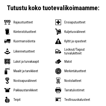
Tutustu koko tuotevalikoimaamme:
Rajaustuotteet
Ensiaputuotteet
Kiinteistötuotteet
Kuljetusvälineet
Kuormansidonta
Kyltit ja opasteet
Lockout/Tagout
Liikennetuotteet
turvalukitteet
Lukot ja turvakaapit
Matot
Maalit ja tarvikkeet
Merkintätuotteet
Nostoapuvälineet
Nostolaitteet
Pakkaustarvikkeet
Tarratulostimet
Teipit
Teollisuuskalusteet