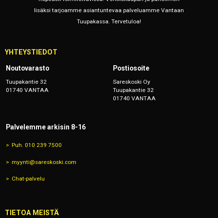
lisäksi tarjoamme asiantuntevaa palveluamme Vantaan
Tuupakassa. Tervetuloa!
YHTEYSTIEDOT
Noutovarasto
Postiosoite
Tuupakantie 32
Sareskoski Oy
01740 VANTAA
Tuupakantie 32
01740 VANTAA
Palvelemme arkisin 8-16
Puh. 010 239 7500
myynti@sareskoski.com
Chat-palvelu
TIETOA MEISTÄ