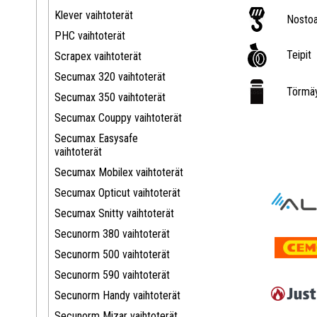
Klever vaihtoterät
Nostoa
PHC vaihtoterät
Teipit
Scrapex vaihtoterät
Secumax 320 vaihtoterät
Törmäy
Secumax 350 vaihtoterät
Secumax Couppy vaihtoterät
Secumax Easysafe
vaihtoterät
Secumax Mobilex vaihtoterät
Secumax Opticut vaihtoterät
Secumax Snitty vaihtoterät
Secunorm 380 vaihtoterät
Secunorm 500 vaihtoterät
Secunorm 590 vaihtoterät
Secunorm Handy vaihtoterät
Secunorm Mizar vaihtoterät