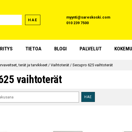
myynti@sareskoski.com
HAE
010 239 7500
RITYS
TIETOA
BLOGI
PALVELUT
KOKEMU
rvaveitset, terät ja tarvikkeet
/
Vaihtoterät
/
Secupro 625 vaihtoterät
625 vaihtoterät
HAE