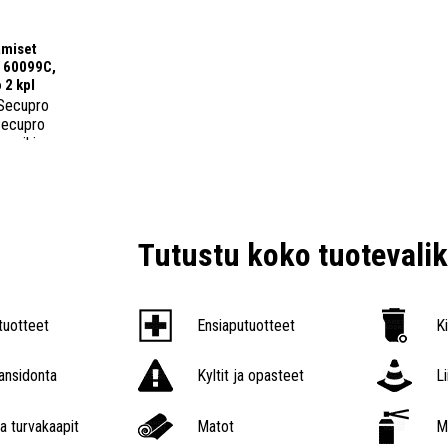
amiset
. 60099C,
 2 kpl
Secupro
Secupro
ureihin.
€
Tutustu koko tuoteval
tuotteet
Ensiaputuotteet
K
nsidonta
Kyltit ja opasteet
L
a turvakaapit
Matot
M