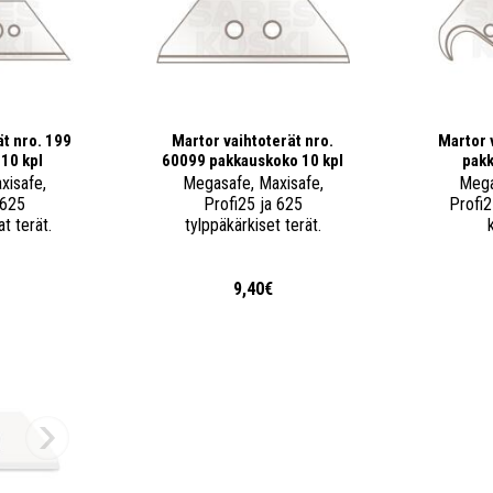
ät nro. 199
Martor vaihtoterät nro.
Martor 
10 kpl
60099 pakkauskoko 10 kpl
pakk
xisafe,
Megasafe, Maxisafe,
Mega
 625
Profi25 ja 625
Profi2
t terät.
tylppäkärkiset terät.
€
9,40€