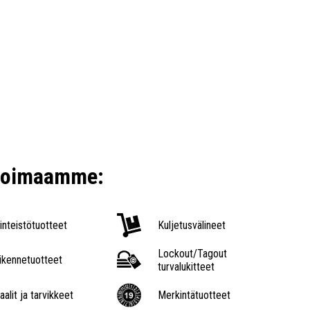
ikoimaamme:
iinteistötuotteet
Kuljetusvälineet
Lockout/Tagout
iikennetuotteet
turvalukitteet
aalit ja tarvikkeet
Merkintätuotteet