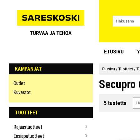
ETUSIVU
Y
KAMPANJAT
Etusivu
/
Tuotteet
/
Tu
Secupro 
Outlet
Kuvastot
5 tuotetta
TUOTTEET
Rajaustuotteet
Ensiaputuotteet