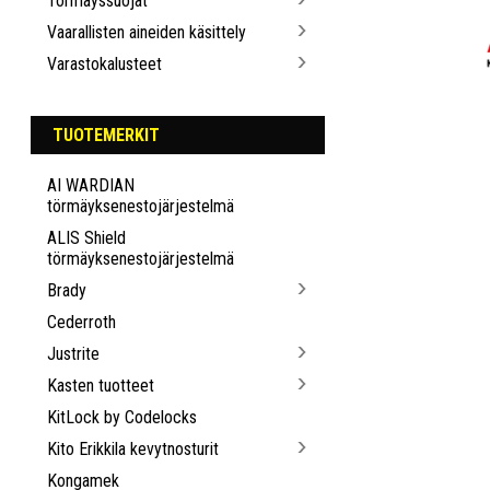
Törmäyssuojat
Vaarallisten aineiden käsittely
Varastokalusteet
TUOTEMERKIT
AI WARDIAN
törmäyksenestojärjestelmä
ALIS Shield
törmäyksenestojärjestelmä
Brady
Cederroth
Justrite
Kasten tuotteet
KitLock by Codelocks
Kito Erikkila kevytnosturit
Kongamek