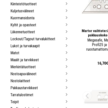
Kiinteistötuotteet
Kuljetusvälineet
Kuormansidonta
Kyltit ja opasteet
Martor vaihtoter
Liikennetuotteet
pakkauskoko 
Lockout/Tagout turvalukitteet
Megasafe, Ma
Profi25 ja
Lukot ja turvakaapit
ruostumattoma
Matot
Maalit ja tarvikkeet
16,70
Merkintätuotteet
Nostoapuvälineet
Nostolaitteet
Pakkaustarvikkeet
Tarratulostimet
Teipit