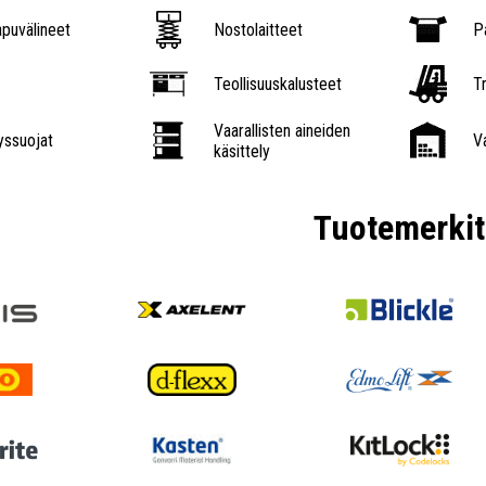
puvälineet
Nostolaitteet
P
Teollisuuskalusteet
Tr
Vaarallisten aineiden
ssuojat
V
käsittely
Tuotemerkit