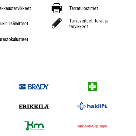
akkaustarvikkeet
Tarratulostimet
Turvaveitset, terät ja
ukin lisälaitteet
tarvikkeet
arastokalusteet