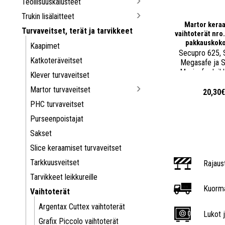
Teollisuuskalusteet
Trukin lisälaitteet
Martor kera
Turvaveitset, terät ja tarvikkeet
vaihtoterät nro
pakkauskoko
Kaapimet
Secupro 625, 
Katkoteräveitset
Megasafe ja 
Maxisafe -leikk
Klever turvaveitset
Martor turvaveitset
20,30
PHC turvaveitset
Purseenpoistajat
Sakset
Slice keraamiset turvaveitset
Tarkkuusveitset
Rajaus
Tarvikkeet leikkureille
Kuorma
Vaihtoterät
Argentax Cuttex vaihtoterät
Lukot j
Grafix Piccolo vaihtoterät