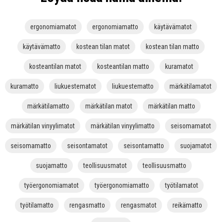
ergonomiamatot
ergonomiamatto
käytävämatot
käytävämatto
kostean tilan matot
kostean tilan matto
kosteantilan matot
kosteantilan matto
kuramatot
kuramatto
liukuestematot
liukuestematto
märkätilamatot
märkätilamatto
märkätilan matot
märkätilan matto
märkätilan vinyylimatot
märkätilan vinyylimatto
seisomamatot
seisomamatto
seisontamatot
seisontamatto
suojamatot
suojamatto
teollisuusmatot
teollisuusmatto
työergonomiamatot
työergonomiamatto
työtilamatot
työtilamatto
rengasmatto
rengasmatot
reikämatto