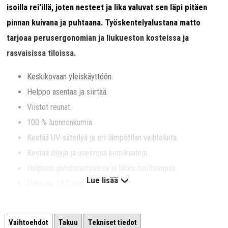
isoilla rei'illä, joten nesteet ja lika valuvat sen läpi pitäen
pinnan kuivana ja puhtaana. Työskentelyalustana matto
tarjoaa perusergonomian ja liukueston kosteissa ja
rasvaisissa tiloissa.
Keskikovaan yleiskäyttöön.
Helppo asentaa ja siirtää.
Viistot reunat.
100 % luonnonkumia.
Kestää UV-säteilyä ja eri lämpötilan vaihteluita.
Kestää öljyjä ja useimpia kemikaaleja.
Helposti puhdistettavissa ja lähes huoltovapaa.
Lue lisää
Paksuus 12,7 mm.
Paino 8 kg/m².
Leveys 91 cm.
Vaihtoehdot
Takuu
Tekniset tiedot