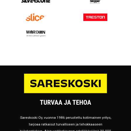
Sareskoski Oy, vuonna 1986 perustettu kotimainen yritys,
tarjoaa ratkaisut turvalliseen ja tehokkaaseen