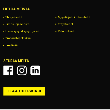
TIETOA MEISTÄ
Yhteystiedot
Myynti- ja toimitusehdot
Tietosuojaseloste
Yritystiedot
Usein kysytyt kysymykset
Palautukset
Ympäristöpolitiikka
Lue lisää
SEURAA MEITÄ
TILAA UUTISKIRJE