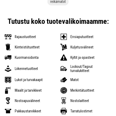
reikämatot
Tutustu koko tuotevalikoimaamme:
Rajaustuotteet
Ensiaputuotteet
Kiinteistötuotteet
Kuljetusvälineet
Kuormansidonta
Kyltit ja opasteet
Lockout/Tagout
Liikennetuotteet
turvalukitteet
Lukot ja turvakaapit
Matot
Maalit ja tarvikkeet
Merkintätuotteet
Nostoapuvälineet
Nostolaitteet
Pakkaustarvikkeet
Tarratulostimet