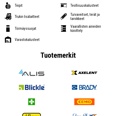
Teipit
Teollisuuskalusteet
Turvaveitset, terät ja
Trukin lisälaitteet
tarvikkeet
Vaarallisten aineiden
Törmäyssuojat
käsittely
Varastokalusteet
Tuotemerkit