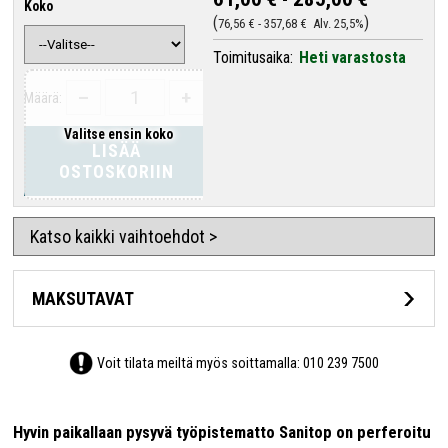
Koko
76,56 €
-
357,68 €
Alv. 25,5%
Toimitusaika:
Heti varastosta
–
+
Määrä:
Valitse ensin koko
LISÄÄ
OSTOSKORIIN
Katso kaikki vaihtoehdot >
MAKSUTAVAT
Voit tilata meiltä myös soittamalla:
010 239 7500
Hyvin paikallaan pysyvä työpistematto Sanitop on perferoitu