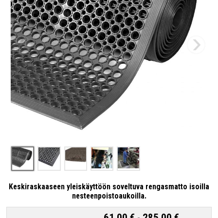
Keskiraskaaseen yleiskäyttöön soveltuva rengasmatto isoilla
nesteenpoistoaukoilla.
61,00 €
-
285,00 €