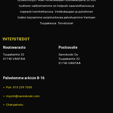
työskentelyyn. Alan verkkokaupan edelläkävijänä 30 000
tuotteen valikoimamme on helposti saavutettavissa ja
nopeasti toimitettavissa. Verkkokaupan ja puhelimen
lisäksi tarjoamme asiantuntevaa palveluamme Vantaan
Tuupakassa. Tervetuloa!
YHTEYSTIEDOT
Noutovarasto
Postiosoite
Tuupakantie 32
Sareskoski Oy
01740 VANTAA
Tuupakantie 32
01740 VANTAA
Palvelemme arkisin 8-16
Puh. 010 239 7500
myynti@sareskoski.com
Chat-palvelu