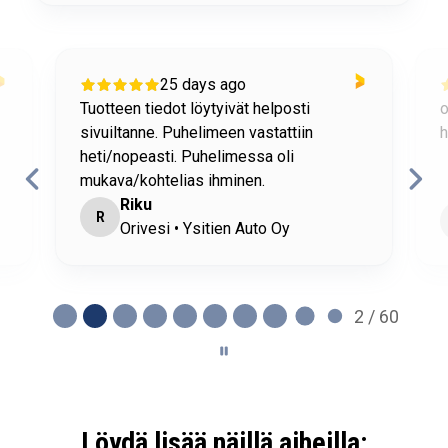
25 days ago
Tuotteen tiedot löytyivät helposti
o
sivuiltanne. Puhelimeen vastattiin
h
heti/nopeasti. Puhelimessa oli
mukava/kohtelias ihminen.
Riku
R
Orivesi • Ysitien Auto Oy
2 / 60
Löydä lisää näillä aiheilla: