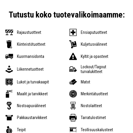
Tutustu koko tuotevalikoimaamme:
Rajaustuotteet
Ensiaputuotteet
Kiinteistötuotteet
Kuljetusvälineet
Kuormansidonta
Kyltit ja opasteet
Lockout/Tagout
Liikennetuotteet
turvalukitteet
Lukot ja turvakaapit
Matot
Maalit ja tarvikkeet
Merkintätuotteet
Nostoapuvälineet
Nostolaitteet
Pakkaustarvikkeet
Tarratulostimet
Teipit
Teollisuuskalusteet