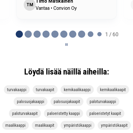
Riku
R
Orivesi • Ysitien Auto Oy
2 / 60
Löydä lisää näillä aiheilla:
turvakaappi
turvakaapit
kemikaalikaappi
kemikaalikaapit
palosuojakaappi
palosuojakaapit
paloturvakaappi
paloturvakaapit
paloeristetty kaappi
paloeristetyt kaapit
maalikaappi
maalikaapit
ympäristökaappi
ympäristökaapit