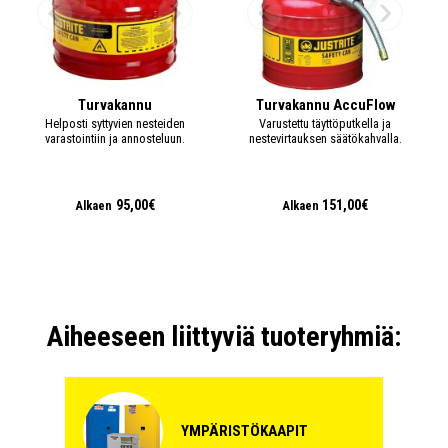
Sisämitat (L x S x K):
781 x 771 x 1537 mm
+ LISÄÄ
2 175,00€
/ kpl
kpl
Palosuojakaappi Sure-Grip 341L keltainen FM-
Turvakannu
Turvakannu AccuFlow
hyväksytty 10min
Helposti syttyvien nesteiden
Varustettu täyttöputkella ja
100 03 93
varastointiin ja annosteluun.
nestevirtauksen säätökahvalla.
Saatavuus:
Vahvistetaan
Tilavuus:
341 L
95,00€
151,00€
Alkaen
Alkaen
Hyllyjen lkm:
2 hyllyä
Ulkomitat (L x S x K):
1092 x 864 x 1651 mm
Sisämitat (L x S x K):
1003 x 771 x 1537 mm
+ LISÄÄ
2 596,00€
/ kpl
kpl
Aiheeseen liittyviä tuoteryhmiä:
YMPÄRISTÖKAAPIT