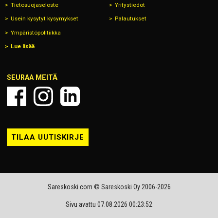
Tietosuojaseloste
Yritystiedot
Usein kysytyt kysymykset
Palautukset
Ympäristöpolitiikka
Lue lisää
SEURAA MEITÄ
TILAA UUTISKIRJE
Sareskoski.com © Sareskoski Oy 2006-2026
Sivu avattu 07.08.2026 00:23:52