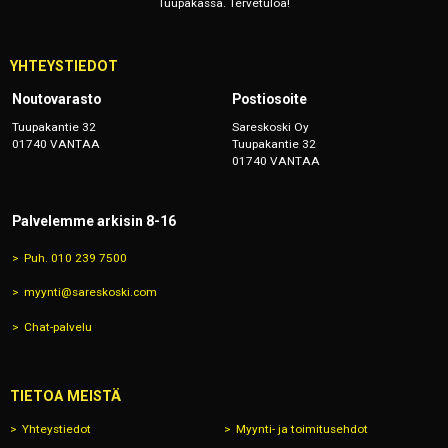
Tuupakassa. Tervetuloa!
YHTEYSTIEDOT
Noutovarasto
Postiosoite
Tuupakantie 32
Sareskoski Oy
01740 VANTAA
Tuupakantie 32
01740 VANTAA
Palvelemme arkisin 8-16
Puh. 010 239 7500
myynti@sareskoski.com
Chat-palvelu
TIETOA MEISTÄ
Yhteystiedot
Myynti- ja toimitusehdot