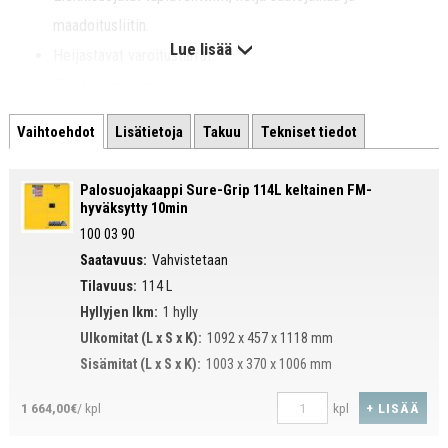
maadoitusliitin.
Lue lisää
Heijastavat varoitustarrat.
Turvallinen kolmipistelukko, jonka voi lukita myös
riippulukolla.
Vaihtoehdot
Lisätietoja
Takuu
Tekniset tiedot
Neljä eri kokoa:
1092 x 457 x 1118 mm
Palosuojakaappi Sure-Grip 114L keltainen FM-
1092 x 457 x 1651 mm
hyväksytty 10min
100 03 90
864 x 864 x 1651 mm
Saatavuus:
Vahvistetaan
1092 x 864 x 1651 mm
Tilavuus:
114 L
Hyllyjen lkm:
1 hylly
Ulkomitat (L x S x K):
1092 x 457 x 1118 mm
Sisämitat (L x S x K):
1003 x 370 x 1006 mm
+ LISÄÄ
1 664,00€
/ kpl
kpl