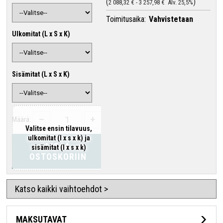
2 088,32 €
-
3 257,98 €
Alv. 25,5%
Toimitusaika:
Vahvistetaan
Ulkomitat (L x S x K)
Sisämitat (L x S x K)
–
+
Määrä:
Valitse ensin tilavuus,
ulkomitat (l x s x k) ja
LISÄÄ
sisämitat (l x s x k)
OSTOSKORIIN
Katso kaikki vaihtoehdot >
MAKSUTAVAT