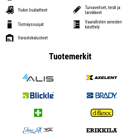
Turvaveitset, terät ja
Trukin lisälaitteet
tarvikkeet
Vaarallisten aineiden
Törmäyssuojat
käsittely
Varastokalusteet
Tuotemerkit