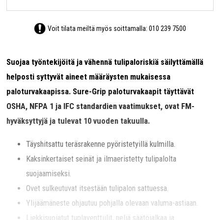
Voit tilata meiltä myös soittamalla:
010 239 7500
Suojaa työntekijöitä ja vähennä tulipaloriskiä säilyttämällä
helposti syttyvät aineet määräysten mukaisessa
paloturvakaapissa. Sure-Grip paloturvakaapit täyttävät
OSHA, NFPA 1 ja IFC standardien vaatimukset, ovat FM-
hyväksyttyjä ja tulevat 10 vuoden takuulla.
Täyshitsattu teräsrakenne pyöristetyillä kulmilla.
Kaksinkertaiset seinät ja ilmaeristetty tulipalolta
suojaamiseksi.
Ovet sulkeutuvat itsestään tulipalon sattuessa.
Ylijäämäneste ohjautuu pohjalla olevaan valuma-astiaan.
Liekkisuojatut tuplaventtiilit, neljä säätöjalkaa ja