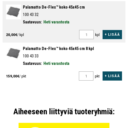
Palamatto De-Flex™ koko 45x45 cm
Saumaton yhdistäminen.
100 43 32
Luonnonkumia.
Saatavuus:
Heti varastosta
Kovaan käyttöön.
Kuiviin teollisuusalueihin.
+ LISÄÄ
20,00€
/ kpl
kpl
Tekniset ominaisuudet
Palamatto De-Flex™ koko 45x45 cm 8 kpl
100 43 33
Saatavuus:
Heti varastosta
+ LISÄÄ
159,00€
/ pkt
pkt
Aiheeseen liittyviä tuoteryhmiä: