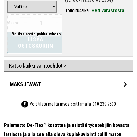
25,10 €
-
199,55 €
Alv. 25,5%
Toimitusaika:
Heti varastosta
–
+
Määrä:
Valitse ensin pakkauskoko
LISÄÄ
OSTOSKORIIN
Katso kaikki vaihtoehdot >
MAKSUTAVAT
Voit tilata meiltä myös soittamalla:
010 239 7500
Palamatto De-Flex™
korottaa ja eristää työntekijän kovasta
lattiasta ja alla sen alla oleva kuplakuviointi sallii maton