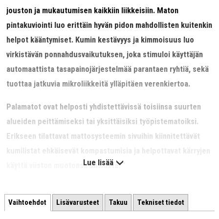
jouston ja mukautumisen kaikkiin liikkeisiin. Maton
p
intakuviointi luo erittäin hyvän pidon mahdollisten kuitenkin
helpot kääntymiset.
Kumin kestävyys ja kimmoisuus luo
virkistävän ponnahdusvaikutuksen, joka stimuloi käyttäjän
automaattista tasapainojärjestelmää parantaen ryhtiä, sekä
tuottaa jatkuvia mikroliikkeitä ylläpitäen verenkiertoa.
Palamatot ovat helposti yhdistettävissä toisiinsa suurten
alueiden peittämiseksi tai yksittäisiksi työpistematoiksi.
Erikseen tilattavat mattosysteemin sivuihin kiinnitettävät
kumilistat ehkäisevät kompastumisia ja helpottavat kärryjen
Lue lisää
käyttä viiston muotonsa ansiosta.
Pintakuvioitu.
Vaihtoehdot
Lisävarusteet
Takuu
Tekniset tiedot
19 mm paksu.
Kaksoislukittava moduulijärjestelmä.