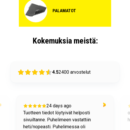
PALAMATOT
Kokemuksia meistä:
4.5
2400
arvostelut
24 days ago
Tuotteen tiedot löytyivät helposti
o
sivuiltanne. Puhelimeen vastattiin
h
heti/nopeasti. Puhelimessa oli