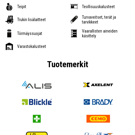
Teipit
Teollisuuskalusteet
Turvaveitset, terät ja
Trukin lisälaitteet
tarvikkeet
Vaarallisten aineiden
Törmäyssuojat
käsittely
Varastokalusteet
Tuotemerkit