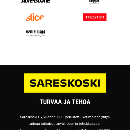
Sareskoski Oy, vuonna 1986 perustettu kotimainen yritys,
tarjoaa ratkaisut turvalliseen ja tehokkaaseen