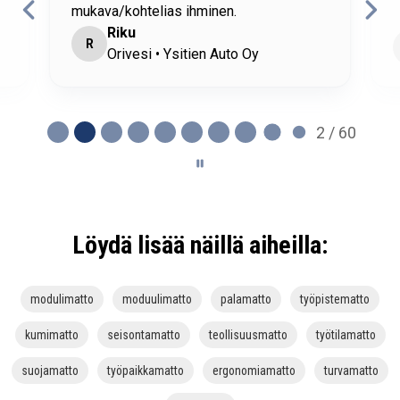
mukava/kohtelias ihminen.
Riku
R
Orivesi • Ysitien Auto Oy
2 / 60
Löydä lisää näillä aiheilla:
modulimatto
moduulimatto
palamatto
työpistematto
kumimatto
seisontamatto
teollisuusmatto
työtilamatto
suojamatto
työpaikkamatto
ergonomiamatto
turvamatto