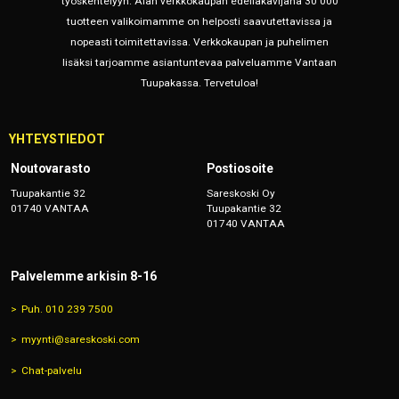
työskentelyyn. Alan verkkokaupan edelläkävijänä 30 000
tuotteen valikoimamme on helposti saavutettavissa ja
nopeasti toimitettavissa. Verkkokaupan ja puhelimen
lisäksi tarjoamme asiantuntevaa palveluamme Vantaan
Tuupakassa. Tervetuloa!
YHTEYSTIEDOT
Noutovarasto
Postiosoite
Tuupakantie 32
Sareskoski Oy
01740 VANTAA
Tuupakantie 32
01740 VANTAA
Palvelemme arkisin 8-16
Puh. 010 239 7500
myynti@sareskoski.com
Chat-palvelu