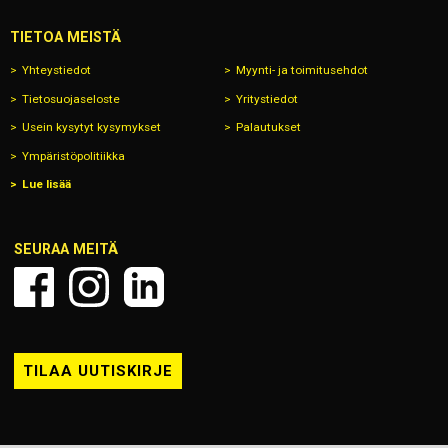
TIETOA MEISTÄ
Yhteystiedot
Myynti- ja toimitusehdot
Tietosuojaseloste
Yritystiedot
Usein kysytyt kysymykset
Palautukset
Ympäristöpolitiikka
Lue lisää
SEURAA MEITÄ
TILAA UUTISKIRJE