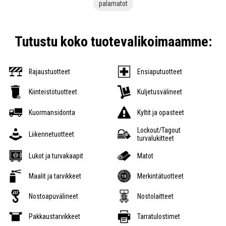
palamatot
Tutustu koko tuotevalikoimaamme:
Rajaustuotteet
Ensiaputuotteet
Kiinteistötuotteet
Kuljetusvälineet
Kuormansidonta
Kyltit ja opasteet
Lockout/Tagout
Liikennetuotteet
turvalukitteet
Lukot ja turvakaapit
Matot
Maalit ja tarvikkeet
Merkintätuotteet
Nostoapuvälineet
Nostolaitteet
Pakkaustarvikkeet
Tarratulostimet