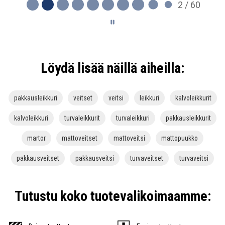
2 / 60
Löydä lisää näillä aiheilla:
pakkausleikkuri
veitset
veitsi
leikkuri
kalvoleikkurit
kalvoleikkuri
turvaleikkurit
turvaleikkuri
pakkausleikkurit
martor
mattoveitset
mattoveitsi
mattopuukko
pakkausveitset
pakkausveitsi
turvaveitset
turvaveitsi
Tutustu koko tuotevalikoimaamme: