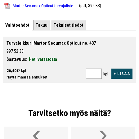
(pdf, 395 KB)
Martor Secumax Opticut turvajuliste
Vaihtoehdot
Takuu
Tekniset tiedot
Turvaleikkuri Martor Secumax Opticut no. 437
997 52 33
Saatavuus:
Heti varastosta
26,40€
/ kpl
+ LISÄÄ
kpl
Näytä määräalennukset
Tarvitsetko myös näitä?