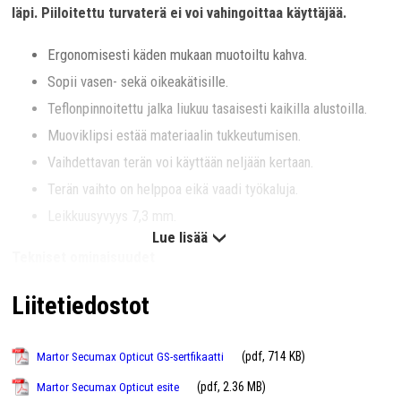
läpi. Piiloitettu turvaterä ei voi vahingoittaa käyttäjää.
Ergonomisesti käden mukaan muotoiltu kahva.
Sopii vasen- sekä oikeakätisille.
Teflonpinnoitettu jalka liukuu tasaisesti kaikilla alustoilla.
Muoviklipsi estää materiaalin tukkeutumisen.
Vaihdettavan terän voi käyttään neljään kertaan.
Terän vaihto on helppoa eikä vaadi työkaluja.
Leikkuusyvyys 7,3 mm.
Lue lisää
Tekniset ominaisuudet
Liitetiedostot
(pdf, 714 KB)
Martor Secumax Opticut GS-sertfikaatti
Leikkuumateriaalit
(pdf, 2.36 MB)
Martor Secumax Opticut esite