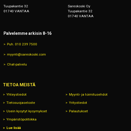
Tuupakantie 32
Sareskoski Oy
01740 VANTAA
Tuupakantie 32
01740 VANTAA
Palvelemme arkisin 8-16
Puh. 010 239 7500
myynti@sareskoski.com
Chat-palvelu
TIETOA MEISTÄ
Yhteystiedot
Myynti- ja toimitusehdot
Tietosuojaseloste
Yritystiedot
Usein kysytyt kysymykset
Palautukset
Ympäristöpolitiikka
Lue lisää