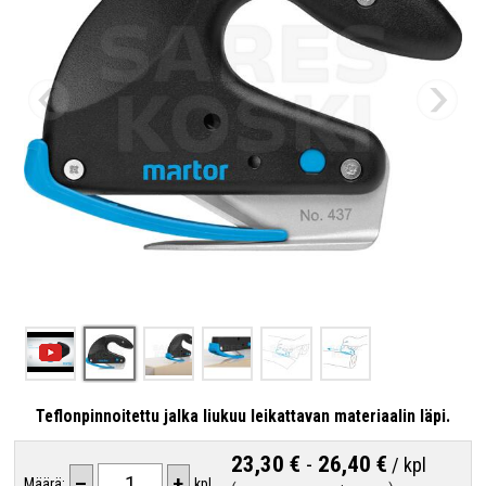
Teflonpinnoitettu jalka liukuu leikattavan materiaalin läpi.
23,30 €
-
26,40 €
/
kpl
–
+
Määrä:
kpl