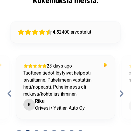
Kokemuksia meistä:
4.5
2400
arvostelut
23 days ago
Tuotteen tiedot löytyivät helposti
o
sivuiltanne. Puhelimeen vastattiin
h
heti/nopeasti. Puhelimessa oli
mukava/kohtelias ihminen.
Riku
R
Orivesi • Ysitien Auto Oy