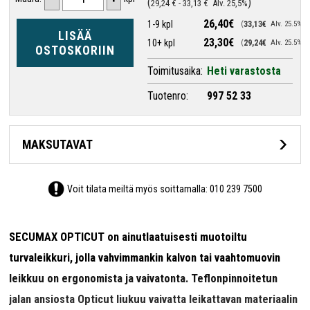
29,24 €
-
33,13 €
Alv. 25,5%
26,40€
1-9 kpl
33,13€
Alv. 25.5%
LISÄÄ
23,30€
10+ kpl
29,24€
Alv. 25.5%
OSTOSKORIIN
Toimitusaika:
Heti varastosta
Tuotenro:
997 52 33
MAKSUTAVAT
Voit tilata meiltä myös soittamalla:
010 239 7500
SECUMAX OPTICUT on ainutlaatuisesti muotoiltu
turvaleikkuri, jolla vahvimmankin kalvon tai vaahtomuovin
leikkuu on ergonomista ja vaivatonta. Teflonpinnoitetun
jalan ansiosta Opticut liukuu vaivatta leikattavan materiaalin