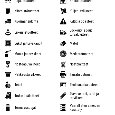
Rajaustuotteet
Ensiaputuotteet
Kiinteistötuotteet
Kuljetusvälineet
Kuormansidonta
Kyltit ja opasteet
Lockout/Tagout
Liikennetuotteet
turvalukitteet
Lukot ja turvakaapit
Matot
Maalit ja tarvikkeet
Merkintätuotteet
Nostoapuvälineet
Nostolaitteet
Pakkaustarvikkeet
Tarratulostimet
Teipit
Teollisuuskalusteet
Turvaveitset, terät ja
Trukin lisälaitteet
tarvikkeet
Vaarallisten aineiden
Törmäyssuojat
käsittely