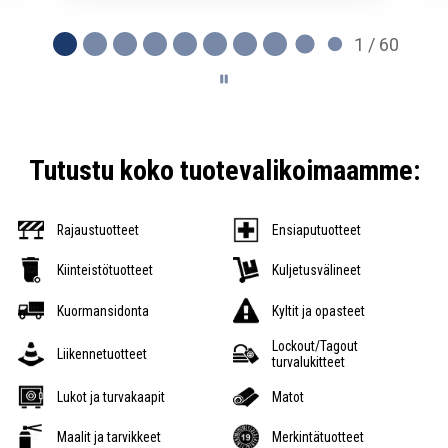
1 / 60
Tutustu koko tuotevalikoimaamme:
Rajaustuotteet
Ensiaputuotteet
Kiinteistötuotteet
Kuljetusvälineet
Kuormansidonta
Kyltit ja opasteet
Lockout/Tagout
Liikennetuotteet
turvalukitteet
Lukot ja turvakaapit
Matot
Maalit ja tarvikkeet
Merkintätuotteet