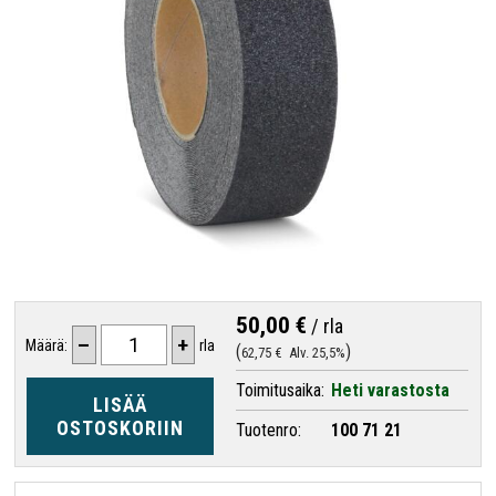
50,00 €
/
rla
–
+
Määrä:
rla
62,75 €
Alv. 25,5%
Toimitusaika:
Heti varastosta
LISÄÄ
OSTOSKORIIN
Tuotenro:
100 71 21