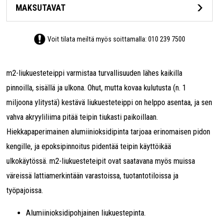
MAKSUTAVAT
Voit tilata meiltä myös soittamalla:
010 239 7500
m2-liukuesteteippi varmistaa turvallisuuden lähes kaikilla
pinnoilla, sisällä ja ulkona. Ohut, mutta kovaa kulutusta (n. 1
miljoona ylitystä) kestävä liukuesteteippi on helppo asentaa, ja sen
vahva akryyliliima pitää teipin tiukasti paikoillaan.
Hiekkapaperimainen alumiinioksidipinta tarjoaa erinomaisen pidon
kengille, ja epoksipinnoitus pidentää teipin käyttöikää
ulkokäytössä. m2-liukuesteteipit ovat saatavana myös muissa
väreissä lattiamerkintään varastoissa, tuotantotiloissa ja
työpajoissa.
Alumiinioksidipohjainen liukuestepinta.