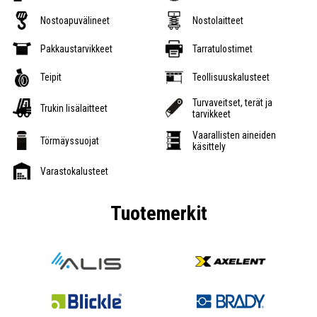
Nostoapuvälineet
Nostolaitteet
Pakkaustarvikkeet
Tarratulostimet
Teipit
Teollisuuskalusteet
Turvaveitset, terät ja
Trukin lisälaitteet
tarvikkeet
Vaarallisten aineiden
Törmäyssuojat
käsittely
Varastokalusteet
Tuotemerkit