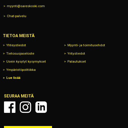
myynti@sareskoski.com
Chat-palvelu
TIETOA MEISTÄ
Yhteystiedot
Myynti- ja toimitusehdot
Tietosuojaseloste
Yritystiedot
Usein kysytyt kysymykset
Palautukset
Ympäristöpolitiikka
Lue lisää
SEURAA MEITÄ