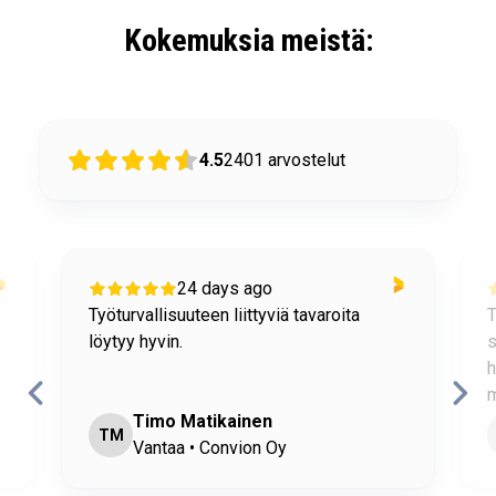
Kokemuksia meistä:
4.5
2401
arvostelut
24 days ago
Työturvallisuuteen liittyviä tavaroita
T
löytyy hyvin.
s
h
m
Timo Matikainen
TM
Vantaa • Convion Oy