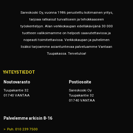
Sareskoski Oy, vuonna 1986 perustettu kotimainen yritys,
tarjoaa ratkaisut turvalliseen ja tehokkaaseen
työskentelyyn. Alan verkkokaupan edelläkävijänä 30 000
tuotteen valikoimamme on helposti saavutettavissa ja
nopeasti toimitettavissa. Verkkokaupan ja puhelimen
lisäksi tarjoamme asiantuntevaa palveluamme Vantaan
Tuupakassa. Tervetuloa!
YHTEYSTIEDOT
Noutovarasto
Postiosoite
Tuupakantie 32
Sareskoski Oy
01740 VANTAA
Tuupakantie 32
01740 VANTAA
Palvelemme arkisin 8-16
Puh. 010 239 7500