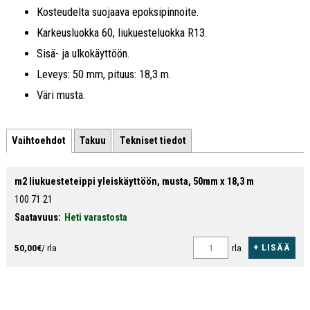
Kosteudelta suojaava epoksipinnoite.
Karkeusluokka 60, liukuesteluokka R13.
Sisä- ja ulkokäyttöön.
Leveys: 50 mm, pituus: 18,3 m.
Väri musta.
Vaihtoehdot
Takuu
Tekniset tiedot
m2 liukuesteteippi yleiskäyttöön, musta, 50mm x 18,3 m
100 71 21
Saatavuus:
Heti varastosta
+ LISÄÄ
50,00€
/ rla
rla