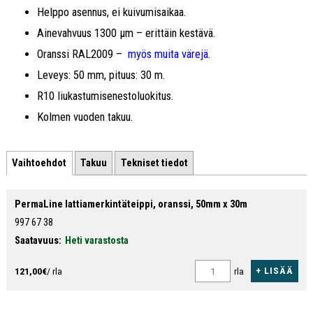
Helppo asennus, ei kuivumisaikaa.
Ainevahvuus 1300 μm – erittäin kestävä.
Oranssi RAL2009 –
myös muita värejä
.
Leveys: 50 mm, pituus: 30 m.
R10 liukastumisenestoluokitus.
Kolmen vuoden takuu.
Vaihtoehdot
Takuu
Tekniset tiedot
PermaLine lattiamerkintäteippi, oranssi, 50mm x 30m
997 67 38
Saatavuus:
Heti varastosta
+ LISÄÄ
121,00€
/ rla
rla