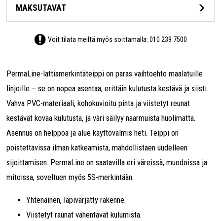
MAKSUTAVAT
Voit tilata meiltä myös soittamalla:
010 239 7500
PermaLine-lattiamerkintäteippi on paras vaihtoehto maalatuille
linjoille – se on nopea asentaa, erittäin kulutusta kestävä ja siisti.
Vahva PVC-materiaali, kohokuvioitu pinta ja viistetyt reunat
kestävät kovaa kulutusta, ja väri säilyy naarmuista huolimatta.
Asennus on helppoa ja alue käyttövalmis heti. Teippi on
poistettavissa ilman katkeamista, mahdollistaen uudelleen
sijoittamisen. PermaLine on saatavilla eri väreissä, muodoissa ja
mitoissa, soveltuen myös 5S-merkintään.
Yhtenäinen, läpivärjätty rakenne.
Viistetyt raunat vähentävät kulumista.