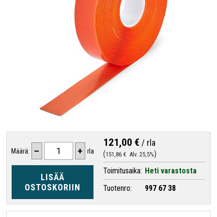
121,00 €
/
rla
–
+
Määrä:
rla
151,86 €
Alv. 25,5%
Toimitusaika:
Heti varastosta
LISÄÄ
OSTOSKORIIN
Tuotenro:
997 67 38