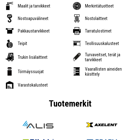
Maalit ja tarvikkeet
Merkintätuotteet
Nostoapuvälineet
Nostolaitteet
Pakkaustarvikkeet
Tarratulostimet
Teipit
Teollisuuskalusteet
Turvaveitset, terät ja
Trukin lisälaitteet
tarvikkeet
Vaarallisten aineiden
Törmäyssuojat
käsittely
Varastokalusteet
Tuotemerkit