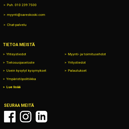
Puh. 010 239 7500
myynti@sareskoski.com
Chat-palvelu
TIETOA MEISTÄ
Yhteystiedot
Myynti- ja toimitusehdot
Tietosuojaseloste
Yritystiedot
Usein kysytyt kysymykset
Palautukset
Ympäristöpolitiikka
Lue lisää
SEURAA MEITÄ