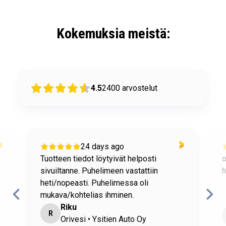
Kokemuksia meistä:
4.5
2400
arvostelut
24 days ago
Tuotteen tiedot löytyivät helposti
o
sivuiltanne. Puhelimeen vastattiin
h
heti/nopeasti. Puhelimessa oli
mukava/kohtelias ihminen.
Riku
R
Orivesi • Ysitien Auto Oy