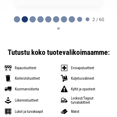
2 / 60
Tutustu koko tuotevalikoimaamme:
Rajaustuotteet
Ensiaputuotteet
Kiinteistötuotteet
Kuljetusvälineet
Kuormansidonta
Kyltit ja opasteet
Lockout/Tagout
Liikennetuotteet
turvalukitteet
Lukot ja turvakaapit
Matot