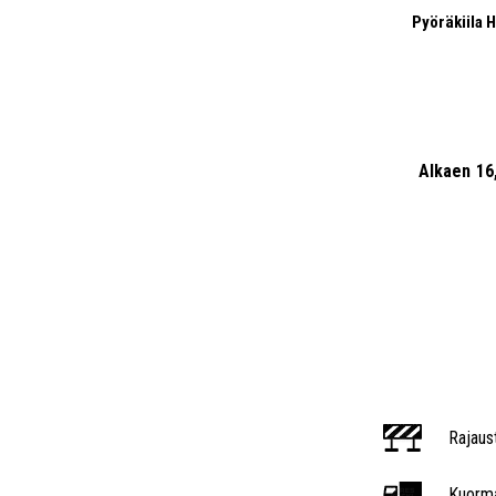
Pyöräkiila H
Alkaen
16
Rajaus
Kuorma