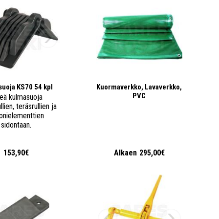
uoja KS70 54 kpl
Kuormaverkko, Lavaverkko,
PVC
eä kulmasuoja
llien, teräsrullien ja
onielementtien
sidontaan.
153,90€
Alkaen
295,00€