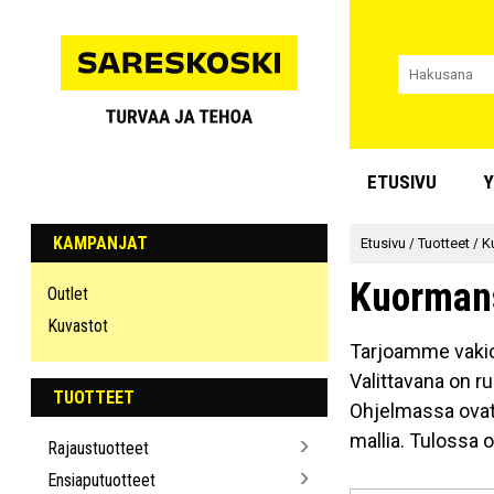
ETUSIVU
Y
KAMPANJAT
Etusivu
/
Tuotteet
/
K
Kuorman
Outlet
Kuvastot
Tarjoamme vakio- 
Valittavana on r
TUOTTEET
Ohjelmassa ovat 
mallia. Tulossa 
Rajaustuotteet
Ensiaputuotteet