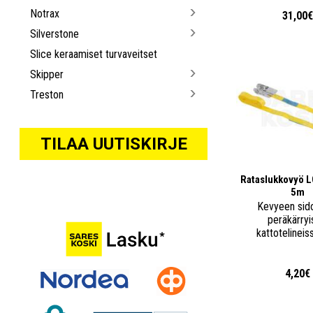
Notrax
31,00
Silverstone
Slice keraamiset turvaveitset
Skipper
Treston
TILAA UUTISKIRJE
Rataslukkovyö L
5m
Kevyeen sid
peräkärryi
kattotelineis
4,20€