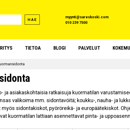
myynti@sareskoski.com
HAE
010 239 7500
RITYS
TIETOA
BLOGI
PALVELUT
KOKEMU
uormansidonta
sidonta
ja asiakaskohtaisia ratkaisuja kuormatilan varustamiseen ri
unsas valikoima mm. sidontavöitä; koukku-, nauha- ja lukk
myös sidontakiskot, pyöröreikä- ja europäätekiskot. Ohj
ovat kuormatilan lattiaan asennettavat pinta- ja uppoasenn