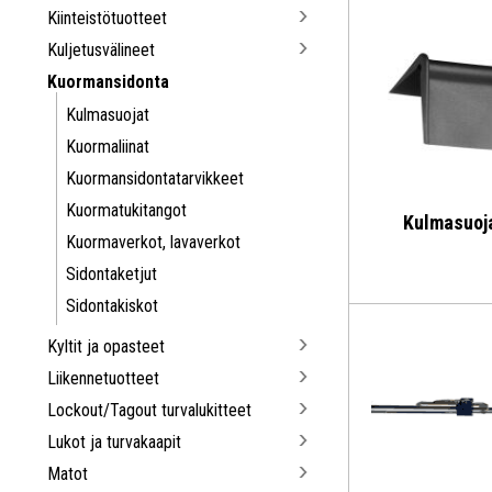
Kiinteistötuotteet
Kuljetusvälineet
Kuormansidonta
Kulmasuojat
Kuormaliinat
Kuormansidonta­tarvikkeet
Kuormatukitangot
Kulmasuoj
Kuormaverkot, lavaverkot
Sidontaketjut
Sidontakiskot
Kyltit ja opasteet
Liikennetuotteet
Lockout/Tagout turvalukitteet
Lukot ja turvakaapit
Matot