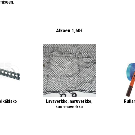
ämiseen.
€
Alkaen
1,60€
eikäkisko
Lavaverkko, naruverkko,
Rullar
kuormaverkko