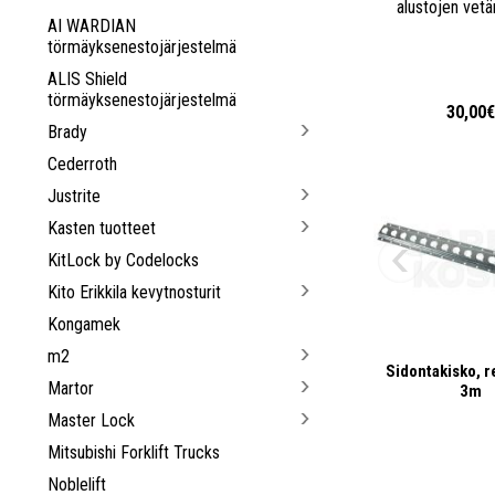
alustojen vet
AI WARDIAN
törmäyksenestojärjestelmä
ALIS Shield
törmäyksenestojärjestelmä
30,00
Brady
Cederroth
Justrite
Kasten tuotteet
KitLock by Codelocks
Kito Erikkila kevytnosturit
Kongamek
m2
Sidontakisko, r
Martor
3m
Master Lock
Mitsubishi Forklift Trucks
Noblelift