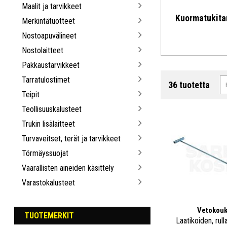
Maalit ja tarvikkeet
Kuormatukita
Merkintätuotteet
Nostoapuvälineet
Nostolaitteet
Pakkaustarvikkeet
Tarratulostimet
36 tuotetta
Teipit
Teollisuuskalusteet
Trukin lisälaitteet
Turvaveitset, terät ja tarvikkeet
Törmäyssuojat
Vaarallisten aineiden käsittely
Varastokalusteet
Vetokou
TUOTEMERKIT
Laatikoiden, rull