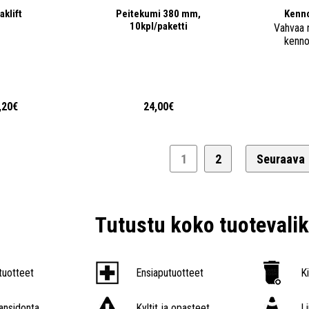
aklift
Peitekumi 380 mm,
Kenn
10kpl/paketti
Vahvaa 
kenno
,20€
24,00€
1
2
Seuraava
Tutustu koko tuoteval
tuotteet
Ensiaputuotteet
K
nsidonta
Kyltit ja opasteet
L