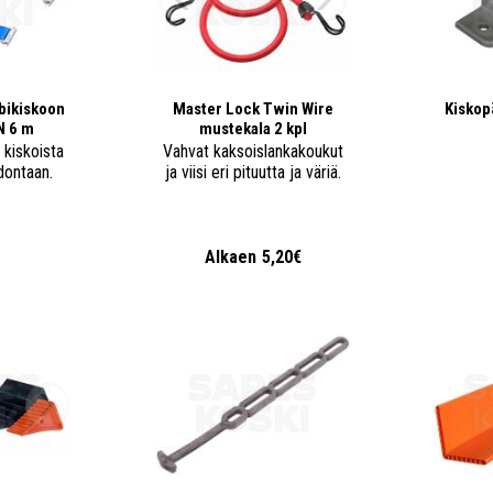
bikiskoon
Master Lock Twin Wire
Kiskop
N 6 m
mustekala 2 kpl
 kiskoista
Vahvat kaksoislankakoukut
dontaan.
ja viisi eri pituutta ja väriä.
€
Alkaen
5,20€