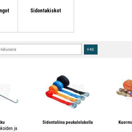
ngot
Sidontakiskot
HAE
kku
Sidontaliina peukalolukolla
Kuorma
akoiden ja