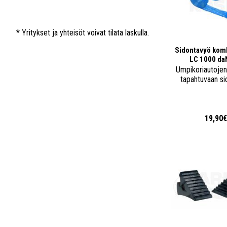
* Yritykset ja yhteisöt voivat tilata laskulla.
Sidontavyö kom
LC 1000 da
Umpikoriautojen
tapahtuvaan si
19,90