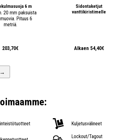
okulmasuoja 6 m
Sidontaketjut
vanttikiristimelle
n. 20 mm paksuista
muovia. Pituus 6
metriä.
203,70€
Alkaen
54,40€
→
ikoimaamme:
iinteistötuotteet
Kuljetusvälineet
Lockout/Tagout
iikennetuotteet