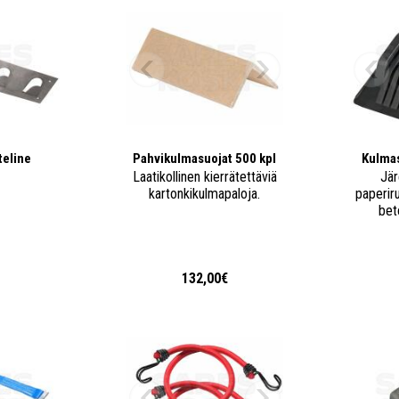
teline
Pahvikulmasuojat 500 kpl
Kulmas
Laatikollinen kierrätettäviä
Jär
kartonkikulmapaloja.
paperiru
bet
€
132,00€