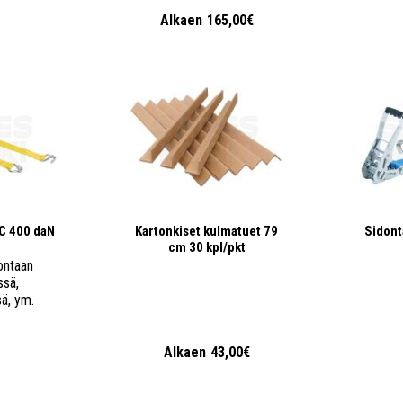
€
Alkaen
165,00€
C 400 daN
Kartonkiset kulmatuet 79
Sidont
cm 30 kpl/pkt
ontaan
ssä,
sä, ym.
Alkaen
43,00€