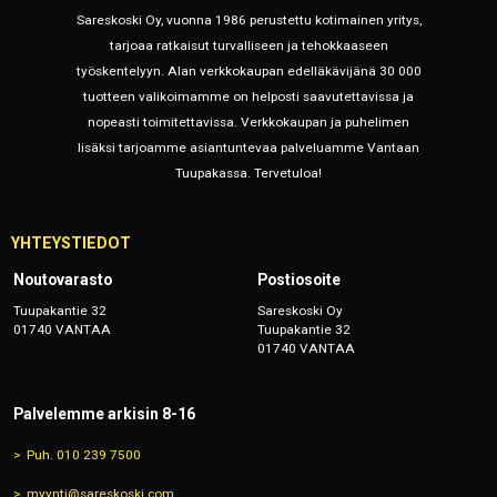
Sareskoski Oy, vuonna 1986 perustettu kotimainen yritys,
tarjoaa ratkaisut turvalliseen ja tehokkaaseen
työskentelyyn. Alan verkkokaupan edelläkävijänä 30 000
tuotteen valikoimamme on helposti saavutettavissa ja
nopeasti toimitettavissa. Verkkokaupan ja puhelimen
lisäksi tarjoamme asiantuntevaa palveluamme Vantaan
Tuupakassa. Tervetuloa!
YHTEYSTIEDOT
Noutovarasto
Postiosoite
Tuupakantie 32
Sareskoski Oy
01740 VANTAA
Tuupakantie 32
01740 VANTAA
Palvelemme arkisin 8-16
Puh. 010 239 7500
myynti@sareskoski.com