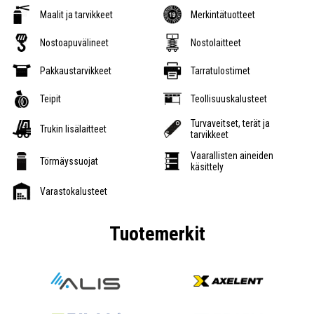
Maalit ja tarvikkeet
Merkintätuotteet
Nostoapuvälineet
Nostolaitteet
Pakkaustarvikkeet
Tarratulostimet
Teipit
Teollisuuskalusteet
Turvaveitset, terät ja
Trukin lisälaitteet
tarvikkeet
Vaarallisten aineiden
Törmäyssuojat
käsittely
Varastokalusteet
Tuotemerkit