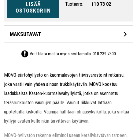
LISÄÄ
Tuotenro:
110 73 02
OSTOSKORIIN
MAKSUTAVAT
Voit tilata meiltä myös soittamalla:
010 239 7500
MOVO-siirtohyllystö on kuormalavojen tiivisvarastointiratkaisu,
joka vaatii vain yhden ainoan trukkikäytävän. MOVO koostuu
laadukkaista Kasten-kuormalavahyllyistä, jotka on asennettu
teräsrunkoisten vaunujen päälle. Vaunut liikkuvat lattiaan
upotetuilla kiskoilla. Vaunuja hallitaan ohjausyksiköllä, joka siirtää
hyllyjä avaten kulloinkin tarvittavan käytävän.
MOVO-hyllystön rakenne eliminoi usean keräilykäytävän tarpeen,