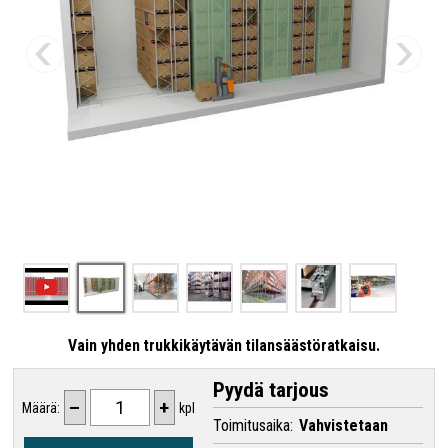
Vain yhden trukkikäytävän tilansäästöratkaisu.
Pyydä tarjous
–
+
Määrä:
kpl
Toimitusaika:
Vahvistetaan