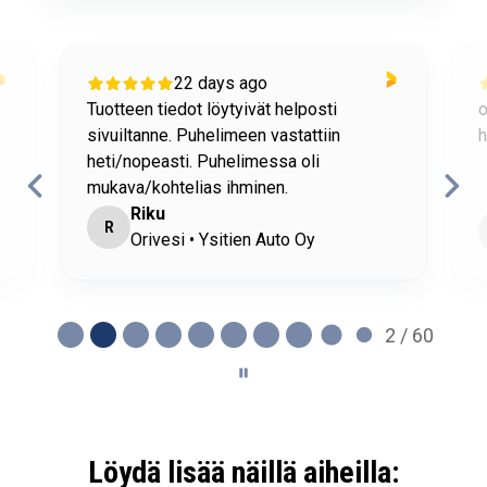
22 days ago
Tuotteen tiedot löytyivät helposti
o
sivuiltanne. Puhelimeen vastattiin
h
heti/nopeasti. Puhelimessa oli
mukava/kohtelias ihminen.
Riku
R
Orivesi • Ysitien Auto Oy
2 / 60
Löydä lisää näillä aiheilla: