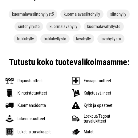
kuormalavasiirtohyllystö
kuormalavasiirtohylly
siirtohylly
siirtohyllystö
kuormalavahylly
kuormalavahyllystö
trukkihylly
trukkihyllystö
lavahylly
lavahyllystö
Tutustu koko tuotevalikoimaamme:
Rajaustuotteet
Ensiaputuotteet
Kiinteistötuotteet
Kuljetusvälineet
Kuormansidonta
Kyltit ja opasteet
Lockout/Tagout
Liikennetuotteet
turvalukitteet
Lukot ja turvakaapit
Matot