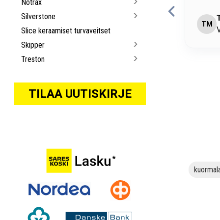
Notrax
mukava
Silverstone
imo Matikainen
R
antaa • Convion Oy
O
Slice keraamiset turvaveitset
Skipper
Treston
TILAA UUTISKIRJE
kuormala