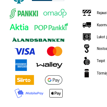
Rajaus
Kuorma
Lukot j
Nostoa
Teipit
Törmäy