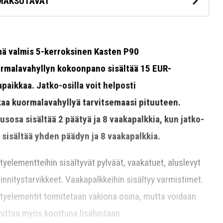
MAKSUTAVAT
ä valmis 5-kerroksinen Kasten P90
rmalavahyllyn kokoonpano sisältää 15 EUR-
apaikkaa. Jatko-osilla voit helposti
kaa kuormalavahyllyä tarvitsemaasi pituuteen.
usosa sisältää 2 päätyä ja 8 vaakapalkkia, kun jatko-
 sisältää yhden päädyn ja 8 vaakapalkkia.
tyelementteihin sisältyvät pylväät, vaakatuet, aluslevyt
kiinnitystarvikkeet. Vaakapalkkeihin sisältyy varmistimet.
tyelementit toimitetaan vakiona osina, mutta voidaan
mittaa myös koottuna lisähintaan.