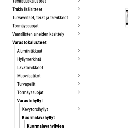
Teollisuuskalusteet
Trukin lisälaitteet
Turvaveitset, terät ja tarvikkeet
Törmäyssuojat
Vaarallisten aineiden käsittely
Varastokalusteet
Alumiinitikkaat
Hyllymerkintä
Lavatarvikkeet
Muovilaatikot
Turvapeilit
Törmäyssuojat
Varastohyllyt
Kevytorsihyllyt
Kuormalavahyllyt
Kuormalavahyllyjen