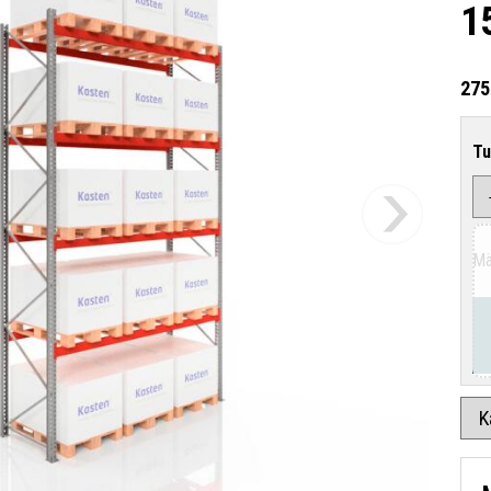
1
275
Tu
Mä
K