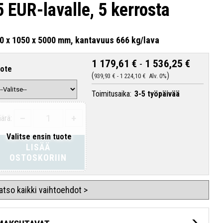
5 EUR-lavalle, 5 kerrosta
0 x 1050 x 5000 mm, kantavuus 666 kg/lava
1 179,61 €
-
1 536,25 €
ote
939,93 €
-
1 224,10 €
Alv. 0%
Toimitusaika:
3-5 työpäivää
–
+
ärä:
Valitse ensin tuote
LISÄÄ
OSTOSKORIIN
atso kaikki vaihtoehdot >