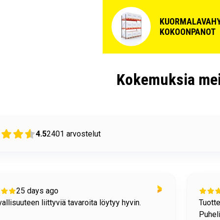
KUORMALAVAHY
KOKOONPANOT
Kokemuksia mei
4.5
2401
arvostelut
26 days ago
n tiedot löytyivät helposti sivuiltanne.
ostami
meen vastattiin heti/nopeasti. Puhelimessa oli