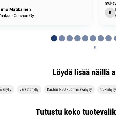
/kohtelias ihminen.
Riku
H
rivesi • Ysitien Auto Oy
Löydä lisää näillä a
vahylly
varastohylly
Kasten P90 kuormalavahylly
trukkihylly
Tutustu koko tuoteval