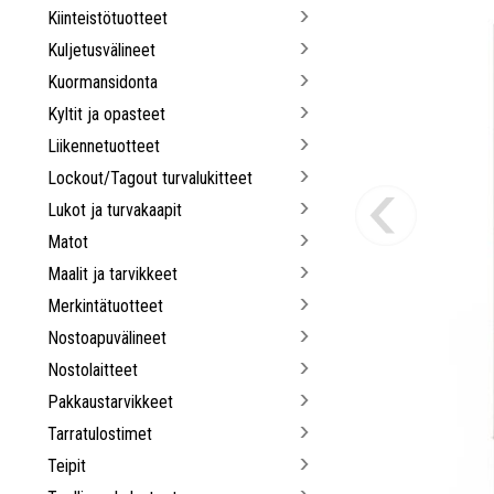
Kiinteistötuotteet
Kuljetusvälineet
Kuormansidonta
Kyltit ja opasteet
Liikennetuotteet
Lockout/Tagout turvalukitteet
Lukot ja turvakaapit
Matot
Maalit ja tarvikkeet
Merkintätuotteet
Nostoapuvälineet
Nostolaitteet
Pakkaustarvikkeet
Tarratulostimet
Teipit