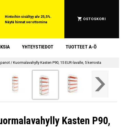
Hintoihin sisältyy alv 25,5%.
OSTOSKORI
Näytä hinnat verottomina
KSIA
YHTEYSTIEDOT
TUOTTEET A-Ö
npanot
/
Kuormalavahylly Kasten P90, 15 EUR-lavalle, 5 kerrosta
uormalavahylly Kasten P90,