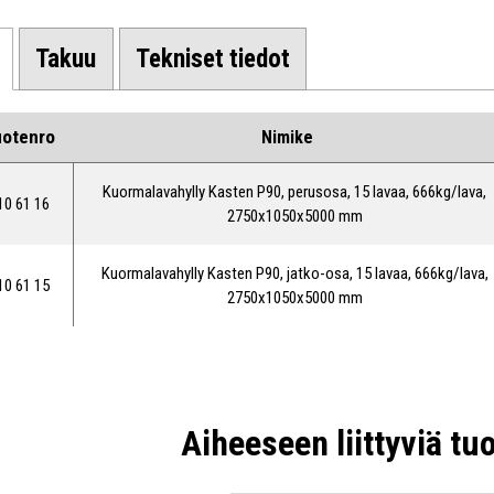
Takuu
Tekniset tiedot
uotenro
Nimike
Li
Kuormalavahylly Kasten P90, perusosa, 15 lavaa, 666kg/lava,
10 61 16
2750x1050x5000 mm
Kuormalavahylly Kasten P90, jatko-osa, 15 lavaa, 666kg/lava,
10 61 15
2750x1050x5000 mm
Mui
Aiheeseen liittyviä tu