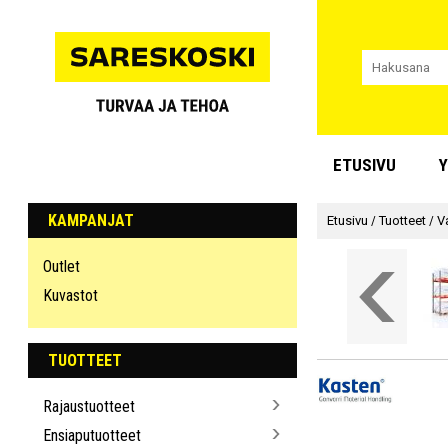
ETUSIVU
Y
KAMPANJAT
Etusivu
/
Tuotteet
/
V
Outlet
Kuvastot
TUOTTEET
Rajaustuotteet
Ensiaputuotteet