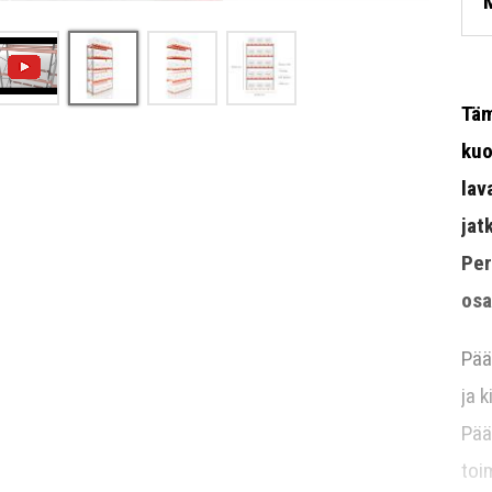
Täm
kuo
lav
jat
Per
osa
Pää
ja 
Pää
toi