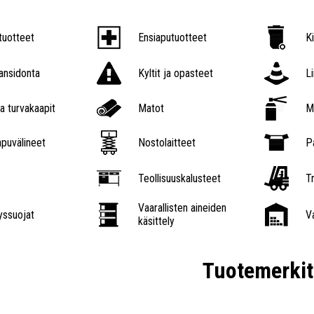
tuotteet
Ensiaputuotteet
K
nsidonta
Kyltit ja opasteet
L
a turvakaapit
Matot
M
puvälineet
Nostolaitteet
P
Teollisuuskalusteet
Tr
Vaarallisten aineiden
ssuojat
V
käsittely
Tuotemerkit