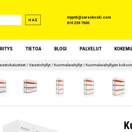
myynti@sareskoski.com
HAE
010 239 7500
RITYS
TIETOA
BLOGI
PALVELUT
KOKEMU
arastokalusteet
/
Varastohyllyt
/
Kuormalavahyllyt
/
Kuormalavahyllyjen kokoo
K