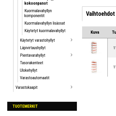
kokoonpanot
Kuormalavahyllyn
Vaihtoehdot
komponentit
Kuormalavahyllyn lisäosat
Käytetyt kuormalavahyllyt
Kuva
T
Käytetyt varastohyllyt
Läpivirtaushyllyt
1
Pientavarahyllyt
Tasorakenteet
1
Ulokehyllyt
Varastoautomaatit
Varastokaapit
TUOTEMERKIT