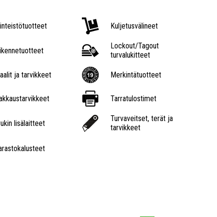
iinteistötuotteet
Kuljetusvälineet
Lockout/Tagout
iikennetuotteet
turvalukitteet
aalit ja tarvikkeet
Merkintätuotteet
akkaustarvikkeet
Tarratulostimet
Turvaveitset, terät ja
ukin lisälaitteet
tarvikkeet
arastokalusteet