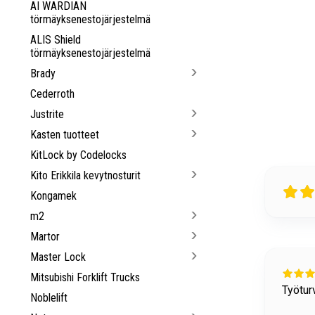
AI WARDIAN
törmäyksenestojärjestelmä
ALIS Shield
törmäyksenestojärjestelmä
Brady
Cederroth
Justrite
Kasten tuotteet
KitLock by Codelocks
Kito Erikkila kevytnosturit
Kongamek
m2
Martor
Master Lock
25 days ago
Mitsubishi Forklift Trucks
allisuuteen liittyviä tavaroita löytyy hyvin.
Tuottee
Noblelift
Puheli