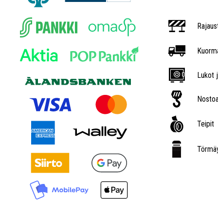
Rajaus
Kuorma
Lukot j
Nostoa
Teipit
Törmäy