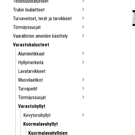
Teollisuuskalusteet
Trukin lisälaitteet
Turvaveitset, terät ja tarvikkeet
Törmäyssuojat
Vaarallisten aineiden käsittely
Varastokalusteet
Alumiinitikkaat
Hyllymerkintä
Lavatarvikkeet
Muovilaatikot
Turvapeilit
Törmäyssuojat
Varastohyllyt
Kevytorsihyllyt
Kuormalavahyllyt
Kuormalavahyllyjen