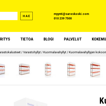
myynti@sareskoski.com
HAE
010 239 7500
RITYS
TIETOA
BLOGI
PALVELUT
KOKEMU
arastokalusteet
/
Varastohyllyt
/
Kuormalavahyllyt
/
Kuormalavahyllyjen kokoo
K