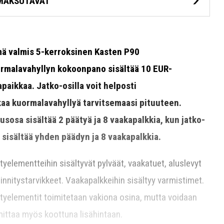
MAKSUTAVAT
ä valmis 5-kerroksinen Kasten P90
rmalavahyllyn kokoonpano sisältää 10 EUR-
apaikkaa. Jatko-osilla voit helposti
kaa kuormalavahyllyä tarvitsemaasi pituuteen.
usosa sisältää 2 päätyä ja 8 vaakapalkkia, kun jatko-
 sisältää yhden päädyn ja 8 vaakapalkkia.
tyelementteihin sisältyvät pylväät, vaakatuet, aluslevyt
kiinnitystarvikkeet. Vaakapalkkeihin sisältyy varmistimet.
tyelementit toimitetaan vakiona osina, mutta voidaan
mittaa myös koottuna lisähintaan.