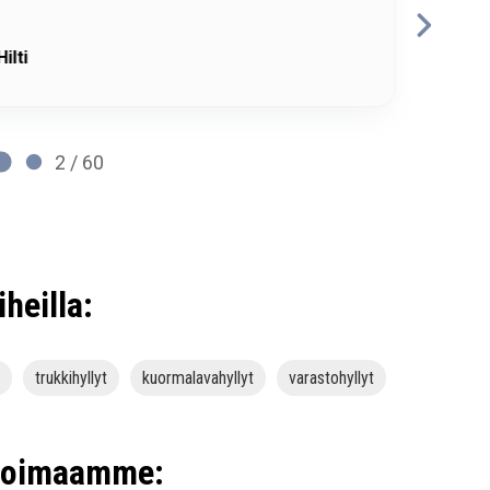
RP
Hilti
2 / 60
iheilla:
trukkihyllyt
kuormalavahyllyt
varastohyllyt
ikoimaamme: