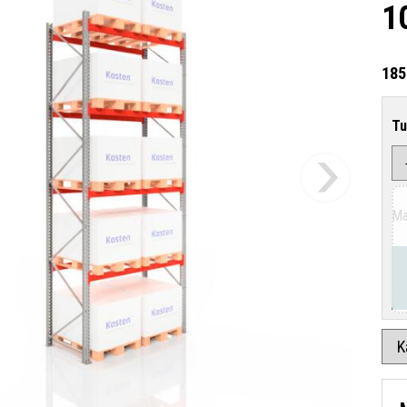
1
185
Tu
Mä
K