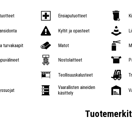
tuotteet
Ensiaputuotteet
K
nsidonta
Kyltit ja opasteet
L
a turvakaapit
Matot
M
puvälineet
Nostolaitteet
P
Teollisuuskalusteet
Tr
Vaarallisten aineiden
ssuojat
V
käsittely
Tuotemerkit