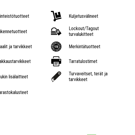
iinteistötuotteet
Kuljetusvälineet
Lockout/Tagout
iikennetuotteet
turvalukitteet
aalit ja tarvikkeet
Merkintätuotteet
akkaustarvikkeet
Tarratulostimet
Turvaveitset, terät ja
ukin lisälaitteet
tarvikkeet
arastokalusteet