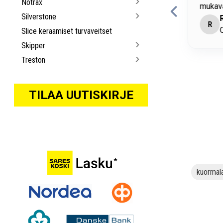
Notrax
mukava
Silverstone
imo Matikainen
R
antaa • Convion Oy
O
Slice keraamiset turvaveitset
Skipper
Treston
TILAA UUTISKIRJE
kuormala