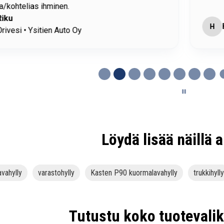
/kohtelias ihminen.
Riku
H
rivesi • Ysitien Auto Oy
Löydä lisää näillä a
vahylly
varastohylly
Kasten P90 kuormalavahylly
trukkihylly
Tutustu koko tuoteval