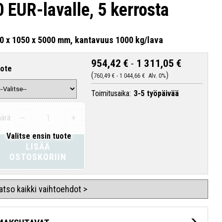
0 EUR-lavalle, 5 kerrosta
0 x 1050 x 5000 mm, kantavuus 1000 kg/lava
954,42 €
-
1 311,05 €
ote
760,49 €
-
1 044,66 €
Alv. 0%
Toimitusaika:
3-5 työpäivää
–
+
ärä:
Valitse ensin tuote
LISÄÄ
OSTOSKORIIN
atso kaikki vaihtoehdot >