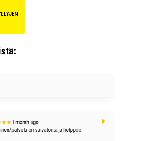
LLYJEN
stä:
1 month ago
nen/palvelu on vaivatonta ja helppoo.
Toimi