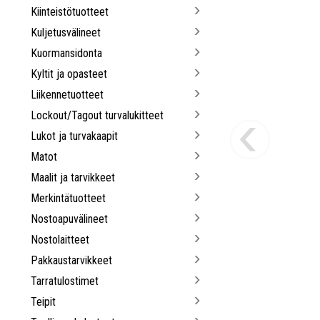
Kiinteistötuotteet
Kuljetusvälineet
Kuormansidonta
Kyltit ja opasteet
Liikennetuotteet
Lockout/Tagout turvalukitteet
Lukot ja turvakaapit
Matot
Maalit ja tarvikkeet
Merkintätuotteet
Nostoapuvälineet
Nostolaitteet
Pakkaustarvikkeet
Tarratulostimet
Teipit