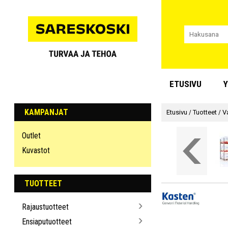
ETUSIVU
Y
KAMPANJAT
Etusivu
/
Tuotteet
/
V
Outlet
Kuvastot
TUOTTEET
Rajaustuotteet
Ensiaputuotteet