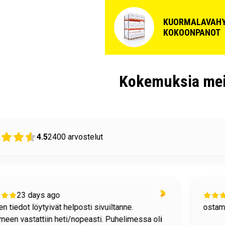
KUORMALAVAHY
KOKOONPANOT
Kokemuksia mei
4.5
2400
arvostelut
23 days ago
n tiedot löytyivät helposti sivuiltanne.
ostami
meen vastattiin heti/nopeasti. Puhelimessa oli