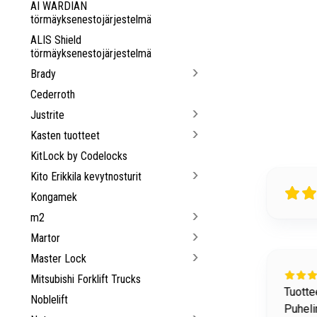
AI WARDIAN
törmäyksenestojärjestelmä
ALIS Shield
törmäyksenestojärjestelmä
Brady
Cederroth
Justrite
Kasten tuotteet
KitLock by Codelocks
Kito Erikkila kevytnosturit
Kongamek
m2
Martor
Master Lock
22 days ago
Mitsubishi Forklift Trucks
allisuuteen liittyviä tavaroita löytyy hyvin.
Tuottee
Noblelift
Puheli