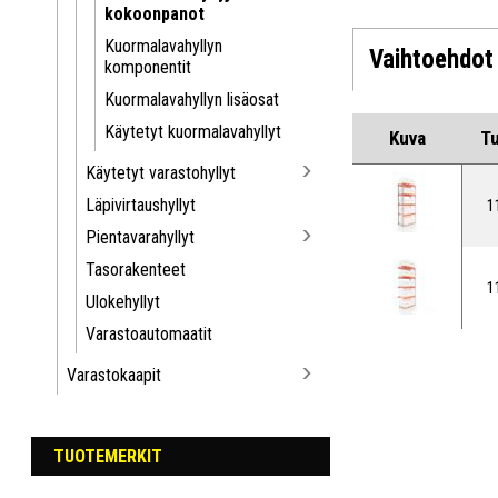
kokoonpanot
Kuormalavahyllyn
Vaihtoehdot
komponentit
Kuormalavahyllyn lisäosat
Käytetyt kuormalavahyllyt
Kuva
T
Käytetyt varastohyllyt
Läpivirtaushyllyt
1
Pientavarahyllyt
Tasorakenteet
1
Ulokehyllyt
Varastoautomaatit
Varastokaapit
TUOTEMERKIT