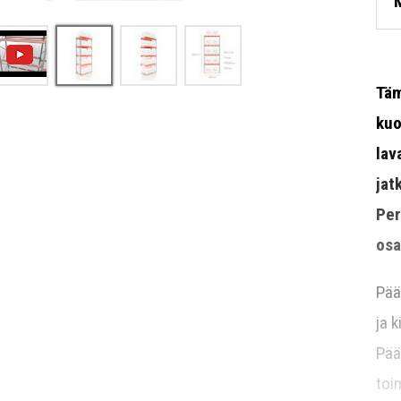
Täm
kuo
lav
jat
Per
osa
Pää
ja 
Pää
toi