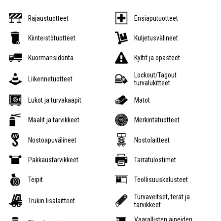
Rajaustuotteet
Ensiaputuotteet
Kiinteistötuotteet
Kuljetusvälineet
Kuormansidonta
Kyltit ja opasteet
Lockout/Tagout
Liikennetuotteet
turvalukitteet
Lukot ja turvakaapit
Matot
Maalit ja tarvikkeet
Merkintätuotteet
Nostoapuvälineet
Nostolaitteet
Pakkaustarvikkeet
Tarratulostimet
Teipit
Teollisuuskalusteet
Turvaveitset, terät ja
Trukin lisälaitteet
tarvikkeet
Vaarallisten aineiden