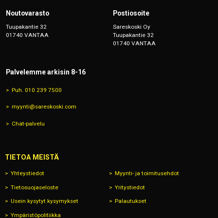
Noutovarasto
Postiosoite
Tuupakantie 32
Sareskoski Oy
01740 VANTAA
Tuupakantie 32
01740 VANTAA
Palvelemme arkisin 8-16
Puh. 010 239 7500
myynti@sareskoski.com
Chat-palvelu
TIETOA MEISTÄ
Yhteystiedot
Myynti- ja toimitusehdot
Tietosuojaseloste
Yritystiedot
Usein kysytyt kysymykset
Palautukset
Ympäristöpolitiikka