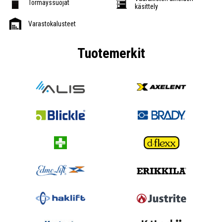
Törmäyssuojat
käsittely
Varastokalusteet
Tuotemerkit