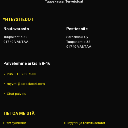
Tuupakassa. Tervetuloa!
YHTEYSTIEDOT
Noutovarasto
Postiosoite
Tuupakantie 32
Sareskoski Oy
01740 VANTAA
Tuupakantie 32
01740 VANTAA
Palvelemme arkisin 8-16
Puh. 010 239 7500
myynti@sareskoski.com
Chat-palvelu
TIETOA MEISTÄ
Yhteystiedot
Myynti- ja toimitusehdot