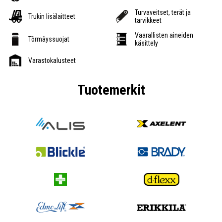
Turvaveitset, terät ja
Trukin lisälaitteet
tarvikkeet
Vaarallisten aineiden
Törmäyssuojat
käsittely
Varastokalusteet
Tuotemerkit