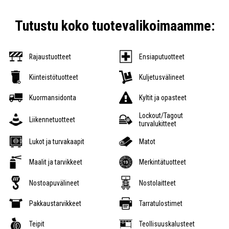
Tutustu koko tuotevalikoimaamme:
Rajaustuotteet
Ensiaputuotteet
Kiinteistötuotteet
Kuljetusvälineet
Kuormansidonta
Kyltit ja opasteet
Lockout/Tagout
Liikennetuotteet
turvalukitteet
Lukot ja turvakaapit
Matot
Maalit ja tarvikkeet
Merkintätuotteet
Nostoapuvälineet
Nostolaitteet
Pakkaustarvikkeet
Tarratulostimet
Teipit
Teollisuuskalusteet