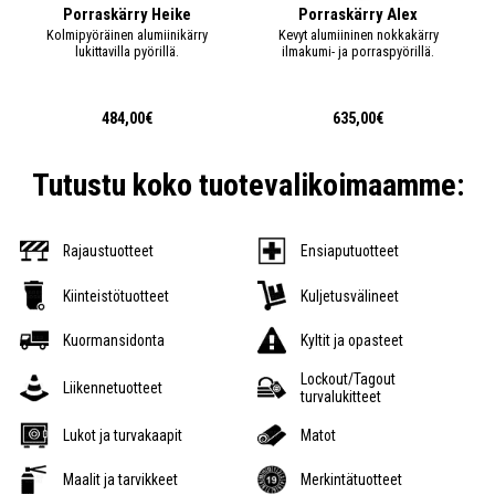
Porraskärry Heike
Porraskärry Alex
Kolmipyöräinen alumiinikärry
Kevyt alumiininen nokkakärry
lukittavilla pyörillä.
ilmakumi- ja porraspyörillä.
484,00€
635,00€
Tutustu koko tuotevalikoimaamme:
Rajaustuotteet
Ensiaputuotteet
Kiinteistötuotteet
Kuljetusvälineet
Kuormansidonta
Kyltit ja opasteet
Lockout/Tagout
Liikennetuotteet
turvalukitteet
Lukot ja turvakaapit
Matot
Maalit ja tarvikkeet
Merkintätuotteet