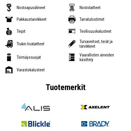
Nostoapuvälineet
Nostolaitteet
Pakkaustarvikkeet
Tarratulostimet
Teipit
Teollisuuskalusteet
Turvaveitset, terät ja
Trukin lisälaitteet
tarvikkeet
Vaarallisten aineiden
Törmäyssuojat
käsittely
Varastokalusteet
Tuotemerkit