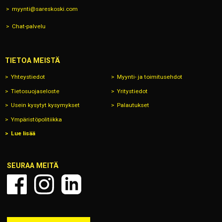
myynti@sareskoski.com
Chat-palvelu
TIETOA MEISTÄ
Yhteystiedot
Myynti- ja toimitusehdot
Tietosuojaseloste
Yritystiedot
Usein kysytyt kysymykset
Palautukset
Ympäristöpolitiikka
Lue lisää
SEURAA MEITÄ