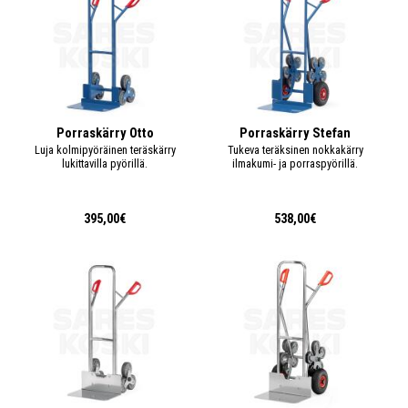
Porraskärry Otto
Porraskärry Stefan
Luja kolmipyöräinen teräskärry
Tukeva teräksinen nokkakärry
lukittavilla pyörillä.
ilmakumi- ja porraspyörillä.
395,00€
538,00€