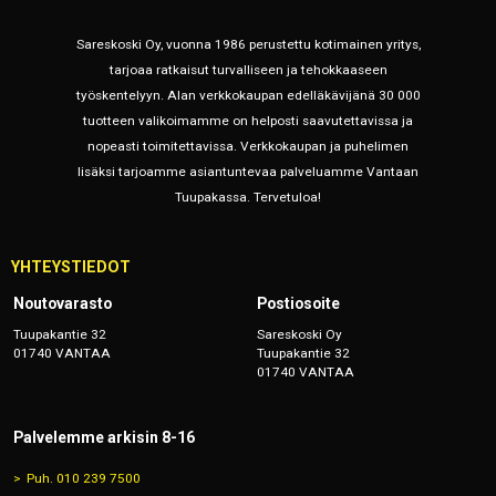
Sareskoski Oy, vuonna 1986 perustettu kotimainen yritys,
tarjoaa ratkaisut turvalliseen ja tehokkaaseen
työskentelyyn. Alan verkkokaupan edelläkävijänä 30 000
tuotteen valikoimamme on helposti saavutettavissa ja
nopeasti toimitettavissa. Verkkokaupan ja puhelimen
lisäksi tarjoamme asiantuntevaa palveluamme Vantaan
Tuupakassa. Tervetuloa!
YHTEYSTIEDOT
Noutovarasto
Postiosoite
Tuupakantie 32
Sareskoski Oy
01740 VANTAA
Tuupakantie 32
01740 VANTAA
Palvelemme arkisin 8-16
Puh. 010 239 7500