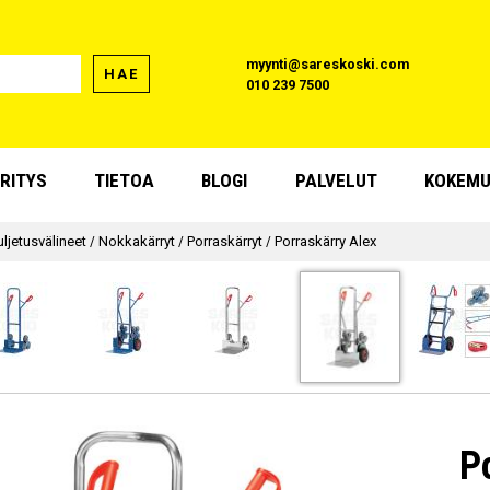
myynti@sareskoski.com
HAE
010 239 7500
RITYS
TIETOA
BLOGI
PALVELUT
KOKEMU
uljetusvälineet
/
Nokkakärryt
/
Porraskärryt
/
Porraskärry Alex
P