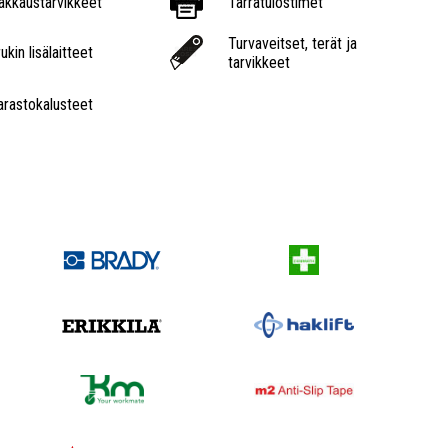
akkaustarvikkeet
Tarratulostimet
Turvaveitset, terät ja
ukin lisälaitteet
tarvikkeet
arastokalusteet