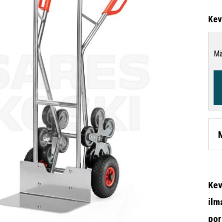
Kev
Mä
Kev
ilm
por