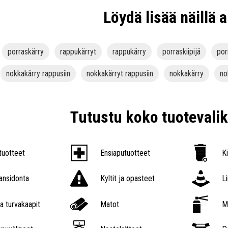
Löydä lisää näillä a
porraskärry
rappukärryt
rappukärry
porraskiipijä
por
nokkakärry rappusiin
nokkakärryt rappusiin
nokkakärry
no
Tutustu koko tuoteval
tuotteet
Ensiaputuotteet
K
nsidonta
Kyltit ja opasteet
L
a turvakaapit
Matot
M