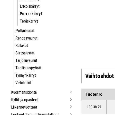
Erikoiskärryt
Porraskärryt
Teräskärryt
Potkulaudat
Rengasvaunut
Rullakot
Siirtoalustat
Tarjoiluvaunut
Teollisuuspyörät
Vaihtoehdot
Tynnyrikärryt
Vetotrukit
Kuormansidonta
Tuotenro
Kyltit ja opasteet
Liikennetuotteet
100 38 29
Lockout/Tagout turvalukitteet