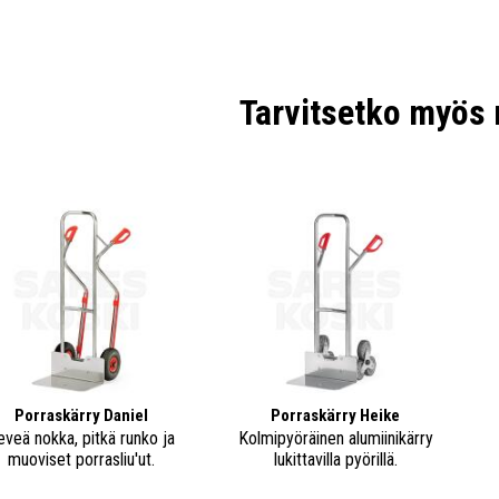
Tarvitsetko myös 
Porraskärry Daniel
Porraskärry Heike
eveä nokka, pitkä runko ja
Kolmipyöräinen alumiinikärry
muoviset porrasliu'ut.
lukittavilla pyörillä.