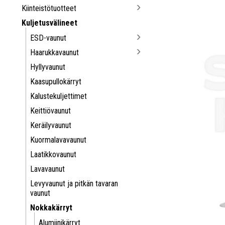
Kiinteistötuotteet
Kuljetusvälineet
ESD-vaunut
Haarukkavaunut
Hyllyvaunut
Kaasupullokärryt
Kalustekuljettimet
Keittiövaunut
Keräilyvaunut
Kuormalavavaunut
Laatikkovaunut
Lavavaunut
Levyvaunut ja pitkän tavaran
vaunut
Nokkakärryt
Alumiinikärryt