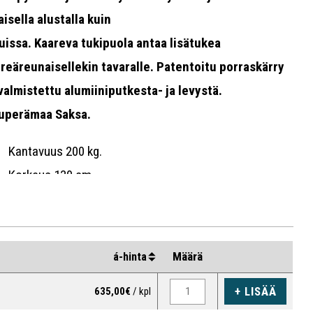
aisella alustalla kuin
uissa. Kaareva tukipuola antaa lisätukea
reäreunaisellekin tavaralle. Patentoitu porraskärry
valmistettu alumiiniputkesta- ja levystä.
uperämaa Saksa.
Kantavuus 200 kg.
Korkeus 130 cm.
Vaihdettava nokka.
Rullalaakeroidut ilmakumipyörät.
Ergonomiset turvakahvat.
Määrä
á-hinta
Tuote on koottava.
+ LISÄÄ
635,00€
/ kpl
10 vuoden takuu.