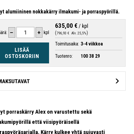
yt alumiininen nokkakärry ilmakumi- ja porraspyörillä.
635,00 €
/
kpl
–
+
ärä:
kpl
796,93 €
Alv. 25,5%
Toimitusaika:
3-4 viikkoa
LISÄÄ
OSTOSKORIIN
Tuotenro:
100 38 29
MAKSUTAVAT
yt porraskärry Alex on varustettu sekä
akumipyörillä että viisipyöräisellä
raspyöräsarjalla. Kärry kulkee yhtä sujuvasti