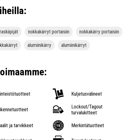
iheilla:
raskiipijät
nokkakärryt portaisiin
nokkakärry portaisiin
kkakärryt
alumiinikärry
alumiinikärryt
ikoimaamme:
iinteistötuotteet
Kuljetusvälineet
Lockout/Tagout
iikennetuotteet
turvalukitteet
aalit ja tarvikkeet
Merkintätuotteet