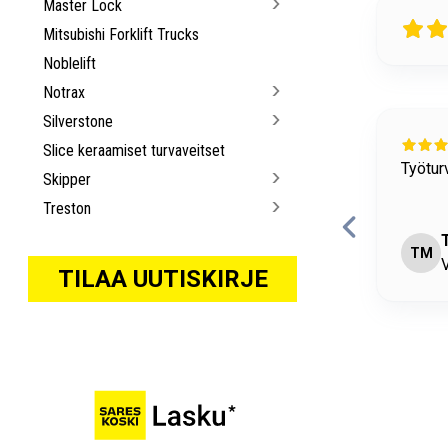
Master Lock
Mitsubishi Forklift Trucks
Noblelift
Notrax
Silverstone
24 days ago
Slice keraamiset turvaveitset
allisuuteen liittyviä tavaroita löytyy hyvin.
Tuottee
Skipper
Puheli
Treston
mukava
imo Matikainen
R
antaa • Convion Oy
O
TILAA UUTISKIRJE