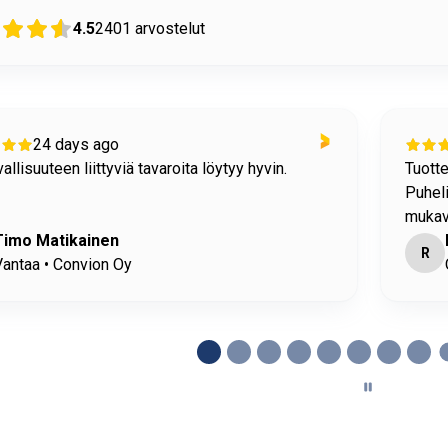
4.5
2401
arvostelut
25 days ago
n tiedot löytyivät helposti sivuiltanne.
ostami
meen vastattiin heti/nopeasti. Puhelimessa oli
/kohtelias ihminen.
Riku
H
rivesi • Ysitien Auto Oy