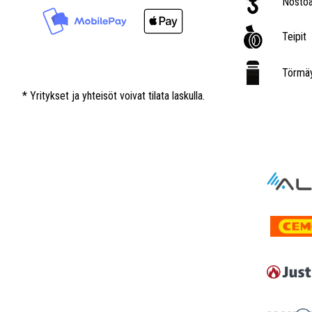
Nostoa
Teipit
Törmäy
* Yritykset ja yhteisöt voivat tilata laskulla.