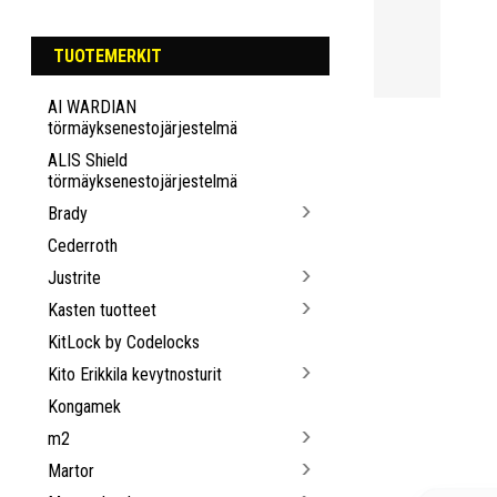
TUOTEMERKIT
AI WARDIAN
törmäyksenestojärjestelmä
ALIS Shield
törmäyksenestojärjestelmä
Brady
Cederroth
Justrite
Kasten tuotteet
KitLock by Codelocks
Kito Erikkila kevytnosturit
Kongamek
m2
Martor