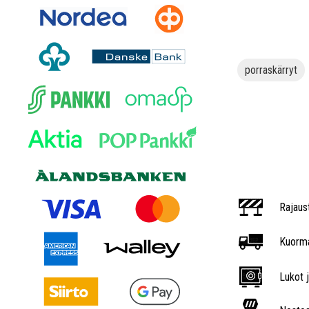
porraskärryt
Rajaus
Kuorma
Lukot j