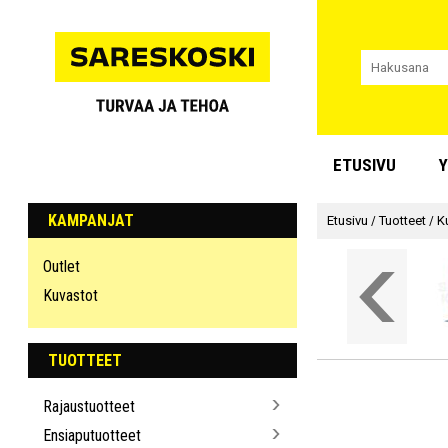
ETUSIVU
Y
KAMPANJAT
Etusivu
/
Tuotteet
/
K
Outlet
Kuvastot
TUOTTEET
Rajaustuotteet
Ensiaputuotteet