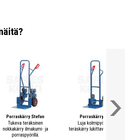
näitä?
Porraskärry Stefan
Porraskärry Otto
Tukeva teräksinen
Luja kolmipyöräinen
nokkakärry ilmakumi- ja
teräskärry lukittavilla pyörillä.
porraspyörillä.