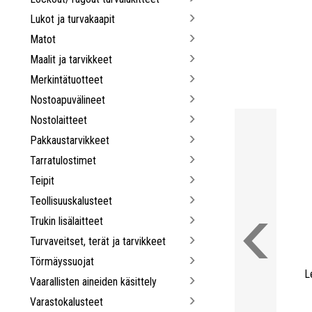
Lukot ja turvakaapit
Matot
Maalit ja tarvikkeet
Merkintätuotteet
Nostoapuvälineet
Nostolaitteet
Pakkaustarvikkeet
Tarratulostimet
Teipit
Teollisuuskalusteet
Trukin lisälaitteet
Turvaveitset, terät ja tarvikkeet
Törmäyssuojat
L
Vaarallisten aineiden käsittely
Varastokalusteet