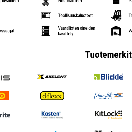
puvälineet
Nostolaitteet
P
Teollisuuskalusteet
Tr
Vaarallisten aineiden
ssuojat
V
käsittely
Tuotemerkit