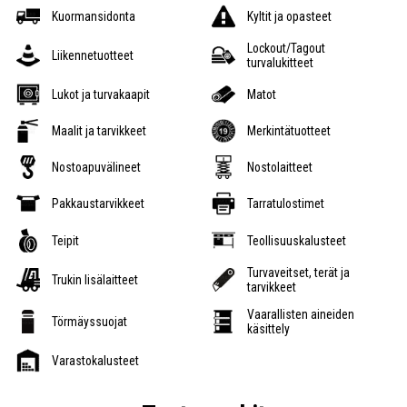
Kuormansidonta
Kyltit ja opasteet
Lockout/Tagout
Liikennetuotteet
turvalukitteet
Lukot ja turvakaapit
Matot
Maalit ja tarvikkeet
Merkintätuotteet
Nostoapuvälineet
Nostolaitteet
Pakkaustarvikkeet
Tarratulostimet
Teipit
Teollisuuskalusteet
Turvaveitset, terät ja
Trukin lisälaitteet
tarvikkeet
Vaarallisten aineiden
Törmäyssuojat
käsittely
Varastokalusteet