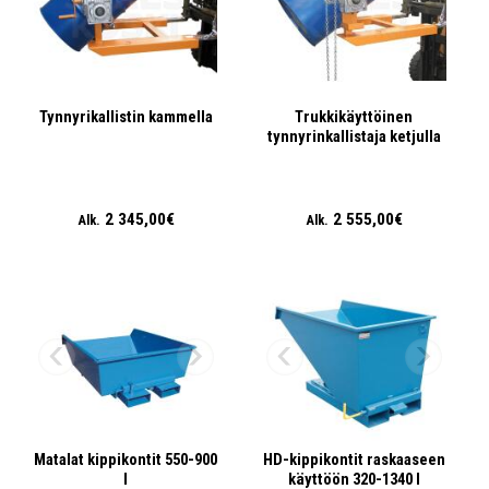
Tynnyrikallistin kammella
Trukkikäyttöinen
tynnyrinkallistaja ketjulla
2 345,00€
2 555,00€
Alk.
Alk.
Matalat kippikontit 550-900
HD-kippikontit raskaaseen
l
käyttöön 320-1340 l