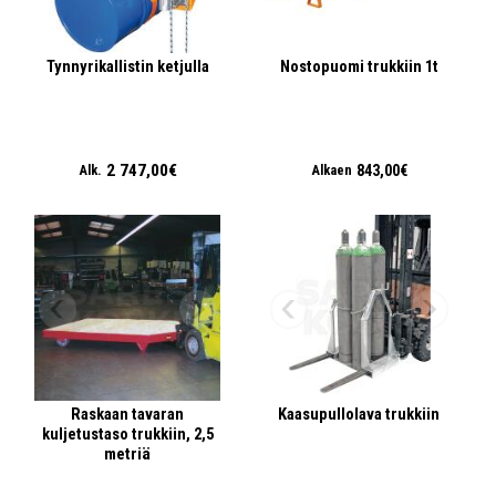
Tynnyrikallistin ketjulla
Nostopuomi trukkiin 1t
2 747,00€
843,00€
Alk.
Alkaen
Raskaan tavaran
Kaasupullolava trukkiin
kuljetustaso trukkiin, 2,5
metriä