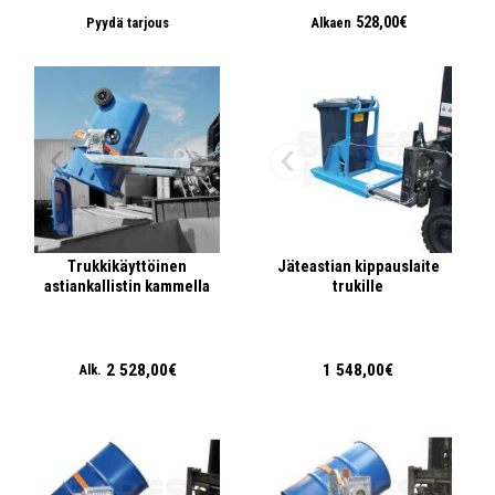
528,00€
Pyydä tarjous
Alkaen
Trukkikäyttöinen
Jäteastian kippauslaite
astiankallistin kammella
trukille
2 528,00€
1 548,00€
Alk.