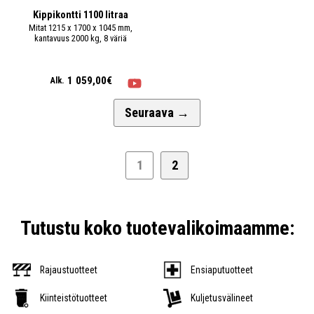
Kippikontti 1100 litraa
Mitat 1215 x 1700 x 1045 mm,
kantavuus 2000 kg, 8 väriä
1 059,00€
Alk.
Seuraava
→
1
2
Tutustu koko tuotevalikoimaamme:
Rajaustuotteet
Ensiaputuotteet
Kiinteistötuotteet
Kuljetusvälineet