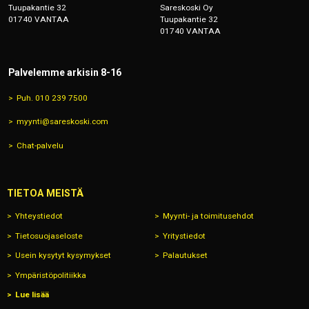
Tuupakantie 32
Sareskoski Oy
01740 VANTAA
Tuupakantie 32
01740 VANTAA
Palvelemme arkisin 8-16
Puh. 010 239 7500
myynti@sareskoski.com
Chat-palvelu
TIETOA MEISTÄ
Yhteystiedot
Myynti- ja toimitusehdot
Tietosuojaseloste
Yritystiedot
Usein kysytyt kysymykset
Palautukset
Ympäristöpolitiikka
Lue lisää