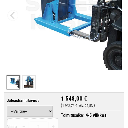
1 548,00 €
Jäteastian tilavuus
1 942,74 €
Alv. 25,5%
Toimitusaika:
4-5 viikkoa
–
+
Määrä: