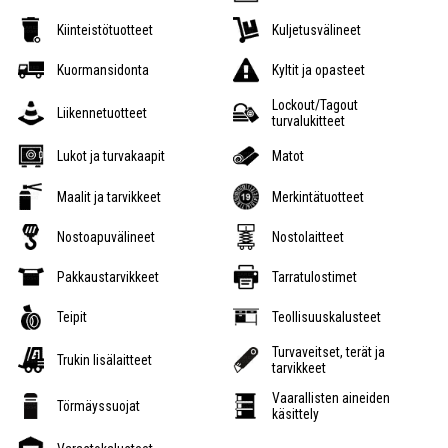
Kiinteistötuotteet
Kuljetusvälineet
Kuormansidonta
Kyltit ja opasteet
Lockout/Tagout
Liikennetuotteet
turvalukitteet
Lukot ja turvakaapit
Matot
Maalit ja tarvikkeet
Merkintätuotteet
Nostoapuvälineet
Nostolaitteet
Pakkaustarvikkeet
Tarratulostimet
Teipit
Teollisuuskalusteet
Turvaveitset, terät ja
Trukin lisälaitteet
tarvikkeet
Vaarallisten aineiden
Törmäyssuojat
käsittely