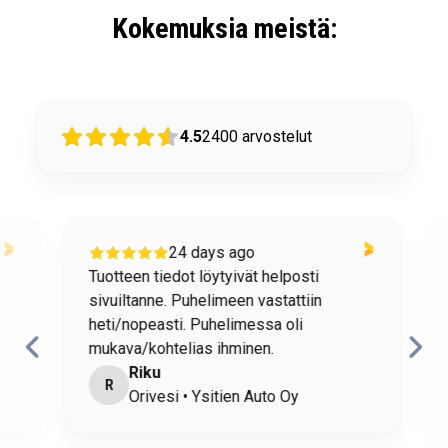
Kokemuksia meistä:
4.5
2400
arvostelut
24 days ago
Tuotteen tiedot löytyivät helposti
o
sivuiltanne. Puhelimeen vastattiin
h
heti/nopeasti. Puhelimessa oli
mukava/kohtelias ihminen.
Riku
R
Orivesi • Ysitien Auto Oy