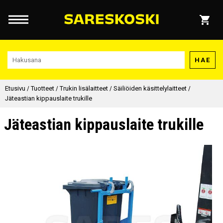
HAE
Etusivu
/
Tuotteet
/
Trukin lisälaitteet
/
Säiliöiden käsittelylaitteet
/
Jäteastian kippauslaite trukille
Jäteastian kippauslaite trukille