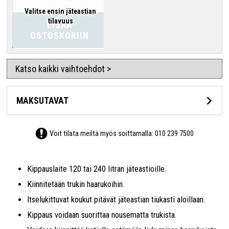
Valitse ensin jäteastian
tilavuus
LISÄÄ
OSTOSKORIIN
Katso kaikki vaihtoehdot >
MAKSUTAVAT
Voit tilata meiltä myös soittamalla:
010 239 7500
Kippauslaite 120 tai 240 litran jäteastioille.
Kiinnitetään trukin haarukoihin.
Itselukittuvat koukut pitävät jäteastian tiukasti aloillaan.
Kippaus voidaan suorittaa nousematta trukista.