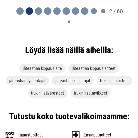
2 / 60
Löydä lisää näillä aiheilla:
jäteastian kippauslaite
jäteastian kippauslaitteet
jäteastian tyhjentäjät
jäteastian kallistajat
trukin lisälaitteet
trukin lisävarusteet
trukin lisätarvikkeet
Tutustu koko tuotevalikoimaamme:
Rajaustuotteet
Ensiaputuotteet