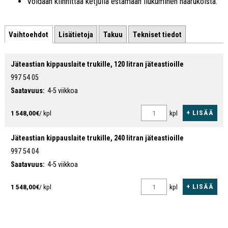
Voidaan kiinnittää ketjulla estämään liukuminen haarukoista.
Vaihtoehdot
Lisätietoja
Takuu
Tekniset tiedot
Jäteastian kippauslaite trukille, 120 litran jäteastioille
997 54 05
Saatavuus:
4-5 viikkoa
+ LISÄÄ
1 548,00€
/ kpl
kpl
Jäteastian kippauslaite trukille, 240 litran jäteastioille
997 54 04
Saatavuus:
4-5 viikkoa
+ LISÄÄ
1 548,00€
/ kpl
kpl