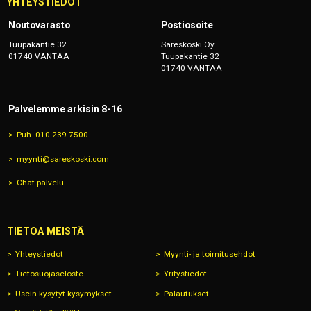
YHTEYSTIEDOT
Noutovarasto
Postiosoite
Tuupakantie 32
Sareskoski Oy
01740 VANTAA
Tuupakantie 32
01740 VANTAA
Palvelemme arkisin 8-16
Puh. 010 239 7500
myynti@sareskoski.com
Chat-palvelu
TIETOA MEISTÄ
Yhteystiedot
Myynti- ja toimitusehdot
Tietosuojaseloste
Yritystiedot
Usein kysytyt kysymykset
Palautukset