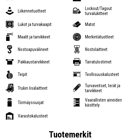
Lockout/Tagout
Liikennetuotteet
turvalukitteet
Lukot ja turvakaapit
Matot
Maalit ja tarvikkeet
Merkintätuotteet
Nostoapuvälineet
Nostolaitteet
Pakkaustarvikkeet
Tarratulostimet
Teipit
Teollisuuskalusteet
Turvaveitset, terät ja
Trukin lisälaitteet
tarvikkeet
Vaarallisten aineiden
Törmäyssuojat
käsittely
Varastokalusteet
Tuotemerkit