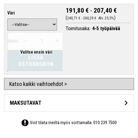
191,80 €
-
207,40 €
Väri
240,71 €
-
260,29 €
Alv. 25,5%
Toimitusaika:
4-5 työpäivää
–
+
Määrä:
Valitse ensin väri
LISÄÄ
OSTOSKORIIN
Katso kaikki vaihtoehdot >
MAKSUTAVAT
Voit tilata meiltä myös soittamalla:
010 239 7500