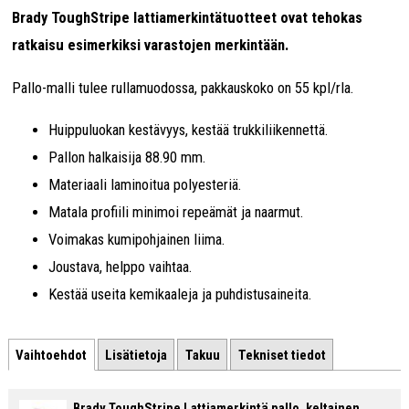
Brady ToughStripe lattiamerkintätuotteet ovat tehokas
ratkaisu esimerkiksi varastojen merkintään.
Pallo-malli tulee rullamuodossa, pakkauskoko on 55 kpl/rla.
Huippuluokan kestävyys, kestää trukkiliikennettä.
Pallon halkaisija 88.90 mm.
Materiaali laminoitua polyesteriä.
Matala profiili minimoi repeämät ja naarmut.
Voimakas kumipohjainen liima.
Joustava, helppo vaihtaa.
Kestää useita kemikaaleja ja puhdistusaineita.
Vaihtoehdot
Lisätietoja
Takuu
Tekniset tiedot
Brady ToughStripe Lattiamerkintä pallo, keltainen,