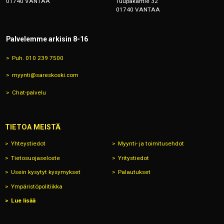
01740 VANTAA
Tuupakantie 32
01740 VANTAA
Palvelemme arkisin 8-16
Puh. 010 239 7500
myynti@sareskoski.com
Chat-palvelu
TIETOA MEISTÄ
Yhteystiedot
Myynti- ja toimitusehdot
Tietosuojaseloste
Yritystiedot
Usein kysytyt kysymykset
Palautukset
Ympäristöpolitiikka
Lue lisää