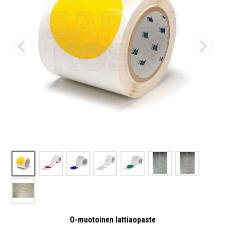
O-muotoinen lattiaopaste