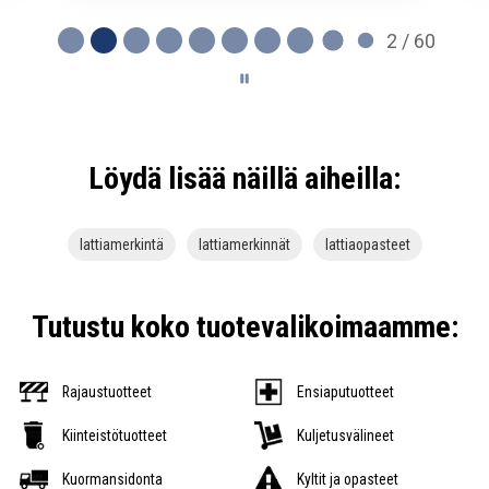
2 / 60
Löydä lisää näillä aiheilla:
lattiamerkintä
lattiamerkinnät
lattiaopasteet
Tutustu koko tuotevalikoimaamme:
Rajaustuotteet
Ensiaputuotteet
Kiinteistötuotteet
Kuljetusvälineet
Kuormansidonta
Kyltit ja opasteet