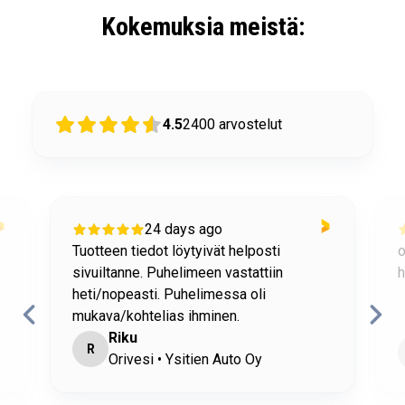
Kokemuksia meistä:
4.5
2400
arvostelut
24 days ago
Tuotteen tiedot löytyivät helposti
o
sivuiltanne. Puhelimeen vastattiin
h
heti/nopeasti. Puhelimessa oli
mukava/kohtelias ihminen.
Riku
R
Orivesi • Ysitien Auto Oy