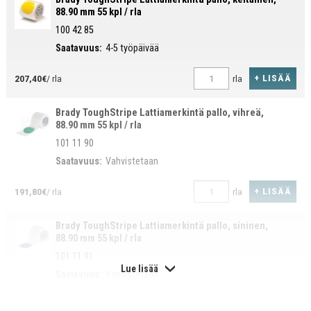
88.90 mm 55 kpl / rla
100 42 85
Saatavuus:
4-5 työpäivää
+ LISÄÄ
207,40€
/ rla
rla
Brady ToughStripe Lattiamerkintä pallo, vihreä,
88.90 mm 55 kpl / rla
101 11 90
Saatavuus:
Vahvistetaan
+ LISÄÄ
191,80€
/ rla
rla
Brady ToughStripe Lattiamerkintä pallo, sininen,
88.90 mm 55 kpl / rla
101 11 91
Lue lisää
Saatavuus:
Vahvistetaan
+ LISÄÄ
191,80€
/ rla
rla