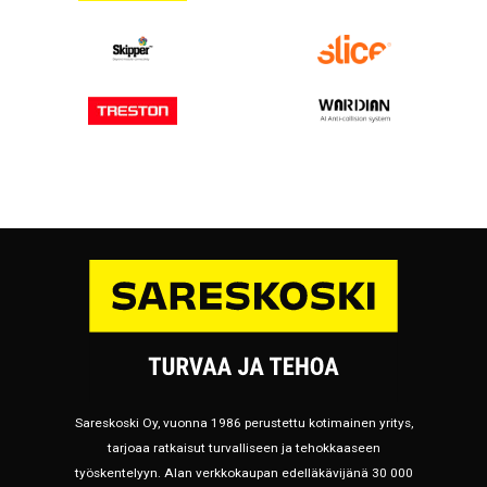
Sareskoski Oy, vuonna 1986 perustettu kotimainen yritys,
tarjoaa ratkaisut turvalliseen ja tehokkaaseen
työskentelyyn. Alan verkkokaupan edelläkävijänä 30 000