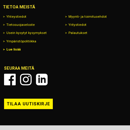
TIETOA MEISTÄ
Yhteystiedot
Myynti- ja toimitusehdot
Tietosuojaseloste
Yritystiedot
Usein kysytyt kysymykset
Palautukset
Ympäristöpolitiikka
Lue lisää
SEURAA MEITÄ
TILAA UUTISKIRJE