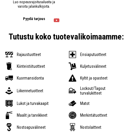
Luo nopeusrajoitusalueita ja
varoita jalankulkijoita.
Pyydä tarjous
Tutustu koko tuotevalikoimaamme:
Rajaustuotteet
Ensiaputuotteet
Kiinteistötuotteet
Kuljetusvälineet
Kuormansidonta
Kyltit ja opasteet
Lockout/Tagout
Liikennetuotteet
turvalukitteet
Lukot ja turvakaapit
Matot
Maalit ja tarvikkeet
Merkintätuotteet
Nostoapuvälineet
Nostolaitteet