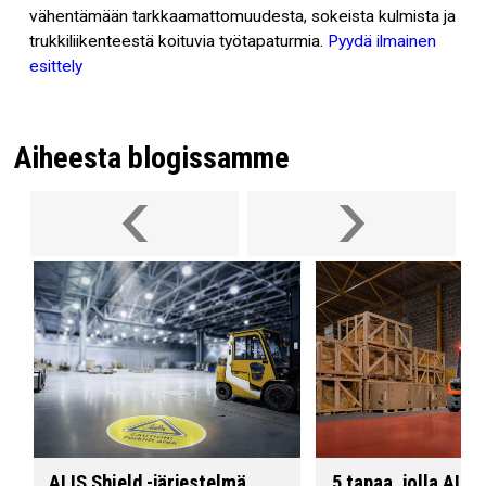
vähentämään tarkkaamattomuudesta, sokeista kulmista ja
trukkiliikenteestä koituvia työtapaturmia.
Pyydä ilmainen
esittely
Aiheesta blogissamme
ALIS Shield -järjestelmä
5 tapaa, jolla ALIS