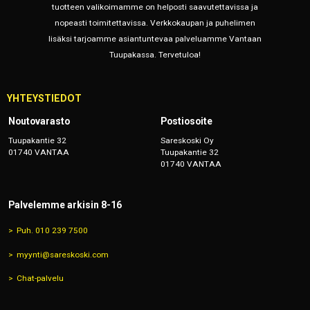
tuotteen valikoimamme on helposti saavutettavissa ja
nopeasti toimitettavissa. Verkkokaupan ja puhelimen
lisäksi tarjoamme asiantuntevaa palveluamme Vantaan
Tuupakassa. Tervetuloa!
YHTEYSTIEDOT
Noutovarasto
Postiosoite
Tuupakantie 32
Sareskoski Oy
01740 VANTAA
Tuupakantie 32
01740 VANTAA
Palvelemme arkisin 8-16
Puh. 010 239 7500
myynti@sareskoski.com
Chat-palvelu