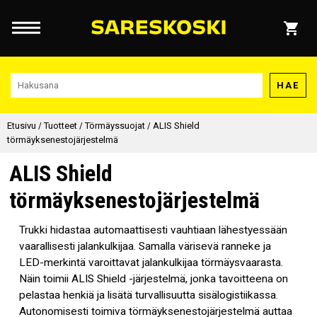
HAE
Etusivu
/
Tuotteet
/
Törmäyssuojat
/
ALIS Shield
törmäyksenestojärjestelmä
ALIS Shield
törmäyksenestojärjestelmä
Trukki hidastaa automaattisesti vauhtiaan lähestyessään
vaarallisesti jalankulkijaa. Samalla värisevä ranneke ja
LED-merkintä varoittavat jalankulkijaa törmäysvaarasta.
Näin toimii ALIS Shield -järjestelmä, jonka tavoitteena on
pelastaa henkiä ja lisätä turvallisuutta sisälogistiikassa.
Autonomisesti toimiva törmäyksenestojärjestelmä auttaa