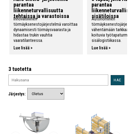
parantaa
parantaa
liikenneturvallisuutta
liikenneturvallisu
tehtaissa ja varastoissa
sisätiloissa
Innovatiivinen
Autonominen
törmäyksenestojärjestelmä varoittaa
törmäyksenestojärjeste
dynaamisesti törmäysvaarasta ja
vähentämään tarkkaam
hidastaa trukin vauhtia
koituvia työtapaturmia
vaaratilanteessa.
sisälogistiikassa.
Lue lisää >
Lue lisää >
3 tuotetta
HAE
Järjestys: