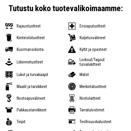
Tutustu koko tuotevalikoimaamme:
Rajaustuotteet
Ensiaputuotteet
Kiinteistötuotteet
Kuljetusvälineet
Kuormansidonta
Kyltit ja opasteet
Lockout/Tagout
Liikennetuotteet
turvalukitteet
Lukot ja turvakaapit
Matot
Maalit ja tarvikkeet
Merkintätuotteet
Nostoapuvälineet
Nostolaitteet
Pakkaustarvikkeet
Tarratulostimet
Teipit
Teollisuuskalusteet