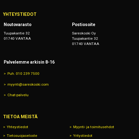
YHTEYSTIEDOT
Noutovarasto
Postiosoite
Tuupakantie 32
Sareskoski Oy
01740 VANTAA
Tuupakantie 32
01740 VANTAA
Palvelemme arkisin 8-16
Puh. 010 239 7500
myynti@sareskoski.com
Chat-palvelu
TIETOA MEISTÄ
Yhteystiedot
Myynti- ja toimitusehdot
Tietosuojaseloste
Yritystiedot