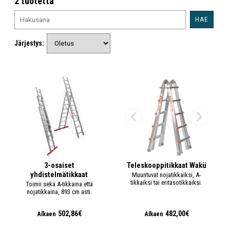
2 tuotetta
HAE
Järjestys:
3-osaiset
Teleskooppitikkaat Wakü
yhdistelmätikkaat
Muuntuvat nojatikkaiksi, A-
tikkaiksi tai eritasotikkaiksi.
Toimii sekä A-tikkaina että
nojatikkaina, 893 cm asti.
502,86€
482,00€
Alkaen
Alkaen