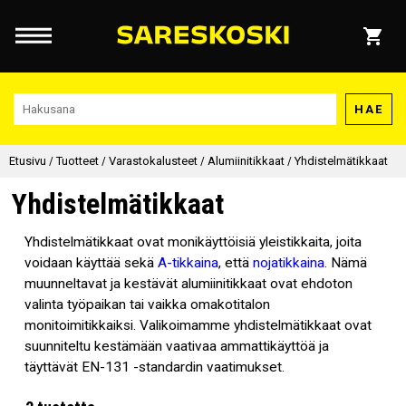
HAE
Etusivu
/
Tuotteet
/
Varastokalusteet
/
Alumiinitikkaat
/
Yhdistelmätikkaat
Yhdistelmätikkaat
Yhdistelmätikkaat ovat monikäyttöisiä yleistikkaita, joita
voidaan käyttää sekä
A-tikkaina
, että
nojatikkaina
. Nämä
muunneltavat ja kestävät alumiinitikkaat ovat ehdoton
valinta työpaikan tai vaikka omakotitalon
monitoimitikkaiksi. Valikoimamme yhdistelmätikkaat ovat
suunniteltu kestämään vaativaa ammattikäyttöä ja
täyttävät EN-131 -standardin vaatimukset.