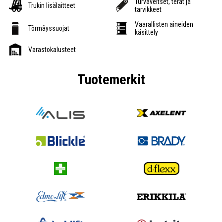
Turvaveitset, terät ja
Trukin lisälaitteet
tarvikkeet
Vaarallisten aineiden
Törmäyssuojat
käsittely
Varastokalusteet
Tuotemerkit