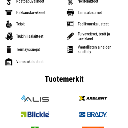
Nostoapuvälineet
Nostolaitteet
Pakkaustarvikkeet
Tarratulostimet
Teipit
Teollisuuskalusteet
Turvaveitset, terät ja
Trukin lisälaitteet
tarvikkeet
Vaarallisten aineiden
Törmäyssuojat
käsittely
Varastokalusteet
Tuotemerkit