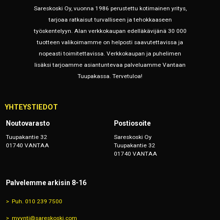
Sareskoski Oy, vuonna 1986 perustettu kotimainen yritys,
tarjoaa ratkaisut turvalliseen ja tehokkaaseen
työskentelyyn. Alan verkkokaupan edelläkävijänä 30 000
tuotteen valikoimamme on helposti saavutettavissa ja
nopeasti toimitettavissa. Verkkokaupan ja puhelimen
lisäksi tarjoamme asiantuntevaa palveluamme Vantaan
Tuupakassa. Tervetuloa!
YHTEYSTIEDOT
Noutovarasto
Postiosoite
Tuupakantie 32
Sareskoski Oy
01740 VANTAA
Tuupakantie 32
01740 VANTAA
Palvelemme arkisin 8-16
Puh. 010 239 7500
myynti@sareskoski.com