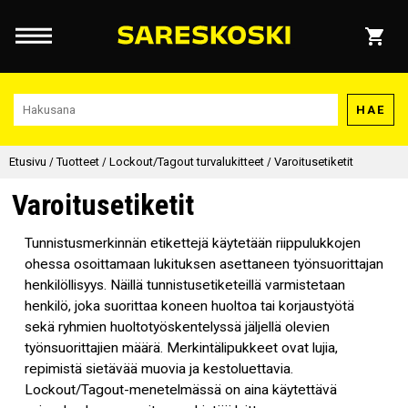
HAE
Etusivu
/
Tuotteet
/
Lockout/Tagout turvalukitteet
/
Varoitusetiketit
Varoitusetiketit
Tunnistusmerkinnän etikettejä käytetään riippulukkojen
ohessa osoittamaan lukituksen asettaneen työnsuorittajan
henkilöllisyys. Näillä tunnistusetiketeillä varmistetaan
henkilö, joka suorittaa koneen huoltoa tai korjaustyötä
sekä ryhmien huoltotyöskentelyssä jäljellä olevien
työnsuorittajien määrä. Merkintälipukkeet ovat lujia,
repimistä sietävää muovia ja kestoluettavia.
Lockout/Tagout-menetelmässä on aina käytettävä