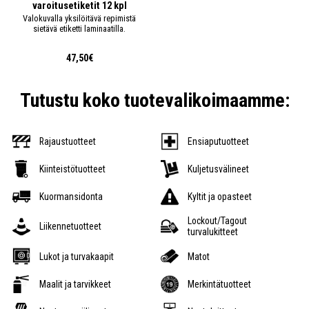
varoitusetiketit 12 kpl
Valokuvalla yksilöitävä repimistä
sietävä etiketti laminaatilla.
47,50€
Tutustu koko tuotevalikoimaamme:
Rajaustuotteet
Ensiaputuotteet
Kiinteistötuotteet
Kuljetusvälineet
Kuormansidonta
Kyltit ja opasteet
Lockout/Tagout
Liikennetuotteet
turvalukitteet
Lukot ja turvakaapit
Matot
Maalit ja tarvikkeet
Merkintätuotteet