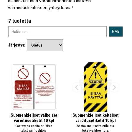
asiaankuuluvaa varoitusmerkintää laitteen
varmistuslukituksen yhteydessä!
7 tuotetta
HAE
Järjestys:
Suomenkieliset valkoiset
Suomenkieliset keltaiset
varoitusetiketit 10 kpl
varoitusetiketit 10 kpl
Saatavana useita erilaisia
Saatavana useita erilaisia
tekstivaihtoehtoja.
tekstivaihtoehtoja.