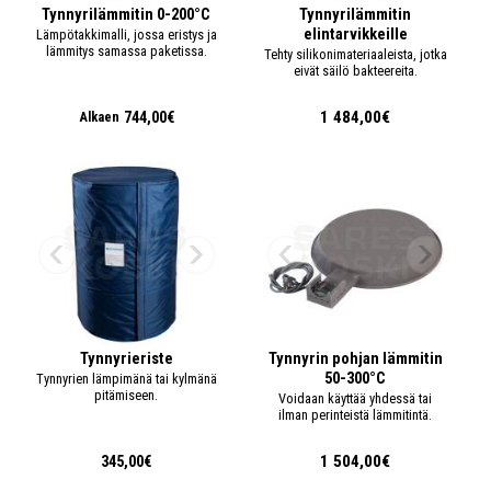
Tynnyrilämmitin 0-200°C
Tynnyrilämmitin
elintarvikkeille
Lämpötakkimalli, jossa eristys ja
lämmitys samassa paketissa.
Tehty silikonimateriaaleista, jotka
eivät säilö bakteereita.
1 484,00€
744,00€
Alkaen
Tynnyrieriste
Tynnyrin pohjan lämmitin
50-300°C
Tynnyrien lämpimänä tai kylmänä
pitämiseen.
Voidaan käyttää yhdessä tai
ilman perinteistä lämmitintä.
1 504,00€
345,00€