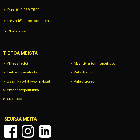
Puh. 010 239 7500
myynti@sareskoski.com
Chat-palvelu
TIETOA MEISTÄ
Yhteystiedot
Myynti- ja toimitusehdot
Tietosuojaseloste
Yritystiedot
Usein kysytyt kysymykset
Palautukset
Ympäristöpolitiikka
Lue lisää
SEURAA MEITÄ