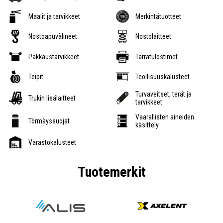
Maalit ja tarvikkeet
Merkintätuotteet
Nostoapuvälineet
Nostolaitteet
Pakkaustarvikkeet
Tarratulostimet
Teipit
Teollisuuskalusteet
Turvaveitset, terät ja
Trukin lisälaitteet
tarvikkeet
Vaarallisten aineiden
Törmäyssuojat
käsittely
Varastokalusteet
Tuotemerkit