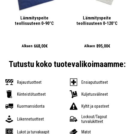
Lämmityspeite
Lämmityspeite
teollisuuteen 0-90°C
teollisuuteen 0-120°C
668,00€
895,00€
Alkaen
Alkaen
Tutustu koko tuotevalikoimaamme:
Rajaustuotteet
Ensiaputuotteet
Kiinteistötuotteet
Kuljetusvälineet
Kuormansidonta
Kyltit ja opasteet
Lockout/Tagout
Liikennetuotteet
turvalukitteet
Lukot ja turvakaapit
Matot