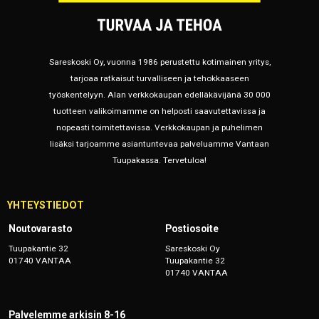
Sareskoski Oy, vuonna 1986 perustettu kotimainen yritys,
tarjoaa ratkaisut turvalliseen ja tehokkaaseen
työskentelyyn. Alan verkkokaupan edelläkävijänä 30 000
tuotteen valikoimamme on helposti saavutettavissa ja
nopeasti toimitettavissa. Verkkokaupan ja puhelimen
lisäksi tarjoamme asiantuntevaa palveluamme Vantaan
Tuupakassa. Tervetuloa!
YHTEYSTIEDOT
Noutovarasto
Postiosoite
Tuupakantie 32
Sareskoski Oy
01740 VANTAA
Tuupakantie 32
01740 VANTAA
Palvelemme arkisin 8-16