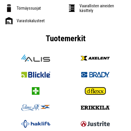
Vaarallisten aineiden
Törmäyssuojat
käsittely
Varastokalusteet
Tuotemerkit