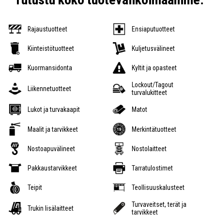
Rajaustuotteet
Ensiaputuotteet
Kiinteistötuotteet
Kuljetusvälineet
Kuormansidonta
Kyltit ja opasteet
Lockout/Tagout
Liikennetuotteet
turvalukitteet
Lukot ja turvakaapit
Matot
Maalit ja tarvikkeet
Merkintätuotteet
Nostoapuvälineet
Nostolaitteet
Pakkaustarvikkeet
Tarratulostimet
Teipit
Teollisuuskalusteet
Turvaveitset, terät ja
Trukin lisälaitteet
tarvikkeet