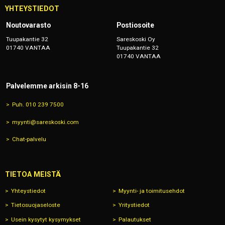
YHTEYSTIEDOT
Noutovarasto
Postiosoite
Tuupakantie 32
Sareskoski Oy
01740 VANTAA
Tuupakantie 32
01740 VANTAA
Palvelemme arkisin 8-16
Puh. 010 239 7500
myynti@sareskoski.com
Chat-palvelu
TIETOA MEISTÄ
Yhteystiedot
Myynti- ja toimitusehdot
Tietosuojaseloste
Yritystiedot
Usein kysytyt kysymykset
Palautukset