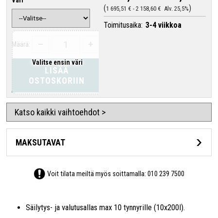
1 695,51 €
-
2 158,60 €
Alv. 25,5%
Toimitusaika:
3-4 viikkoa
–
+
Määrä:
Valitse ensin väri
LISÄÄ
OSTOSKORIIN
Katso kaikki vaihtoehdot >
MAKSUTAVAT
Voit tilata meiltä myös soittamalla:
010 239 7500
Säilytys- ja valutusallas max 10 tynnyrille (10x200l).