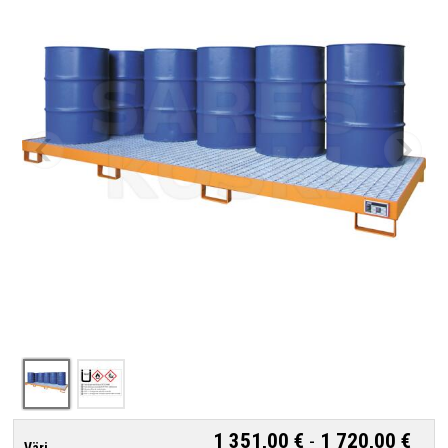
1 351,00 €
-
1 720,00 €
Väri