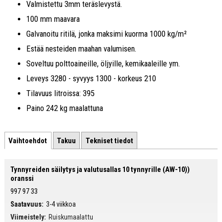
Valmistettu 3mm teräslevystä.
100 mm maavara
Galvanoitu ritilä, jonka maksimi kuorma 1000 kg/m²
Estää nesteiden maahan valumisen.
Soveltuu polttoaineille, öljyille, kemikaaleille ym.
Leveys 3280 - syvyys 1300 - korkeus 210
Tilavuus litroissa: 395
Paino 242 kg maalattuna
Vaihtoehdot
Takuu
Tekniset tiedot
Tynnyreiden säilytys ja valutusallas 10 tynnyrille (AW-10))
oranssi
997 97 33
Saatavuus:
3-4 viikkoa
Viimeistely:
Ruiskumaalattu