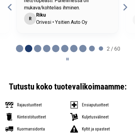
heti/nopeasti. Puhelimessa oli
mukava/kohtelias ihminen.
Riku
R
Orivesi • Ysitien Auto Oy
2 / 60
Tutustu koko tuotevalikoimaamme:
Rajaustuotteet
Ensiaputuotteet
Kiinteistötuotteet
Kuljetusvälineet
Kuormansidonta
Kyltit ja opasteet