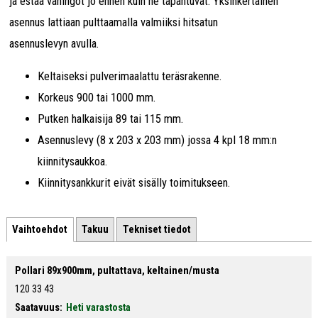
ja estää vahingot jo ennen kuin ne tapahtuvat. Yksinkertainen
asennus lattiaan pulttaamalla valmiiksi hitsatun
asennuslevyn avulla.
Keltaiseksi pulverimaalattu teräsrakenne.
Korkeus 900 tai 1000 mm.
Putken halkaisija 89 tai 115 mm.
Asennuslevy (8 x 203 x 203 mm) jossa 4 kpl 18 mm:n
kiinnitysaukkoa.
Kiinnitysankkurit eivät sisälly toimitukseen.
Vaihtoehdot
Takuu
Tekniset tiedot
Pollari 89x900mm, pultattava, keltainen/musta
120 33 43
Saatavuus:
Heti varastosta