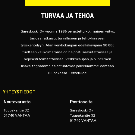
Sareskoski Oy, vuonna 1986 perustettu kotimainen yritys,
tarjoaa ratkaisut turvalliseen ja tehokkaaseen
työskentelyyn. Alan verkkokaupan edelläkävijänä 30 000
tuotteen valikoimamme on helposti saavutettavissa ja
nopeasti toimitettavissa. Verkkokaupan ja puhelimen
lisäksi tarjoamme asiantuntevaa palveluamme Vantaan
Tuupakassa. Tervetuloa!
YHTEYSTIEDOT
Noutovarasto
Postiosoite
Tuupakantie 32
Sareskoski Oy
01740 VANTAA
Tuupakantie 32
01740 VANTAA