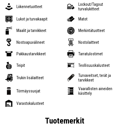
Lockout/Tagout
Liikennetuotteet
turvalukitteet
Lukot ja turvakaapit
Matot
Maalit ja tarvikkeet
Merkintätuotteet
Nostoapuvälineet
Nostolaitteet
Pakkaustarvikkeet
Tarratulostimet
Teipit
Teollisuuskalusteet
Turvaveitset, terät ja
Trukin lisälaitteet
tarvikkeet
Vaarallisten aineiden
Törmäyssuojat
käsittely
Varastokalusteet
Tuotemerkit