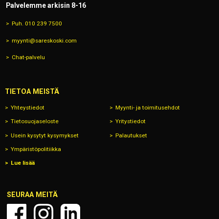
Palvelemme arkisin 8-16
Puh. 010 239 7500
myynti@sareskoski.com
Chat-palvelu
TIETOA MEISTÄ
Yhteystiedot
Myynti- ja toimitusehdot
Tietosuojaseloste
Yritystiedot
Usein kysytyt kysymykset
Palautukset
Ympäristöpolitiikka
Lue lisää
SEURAA MEITÄ