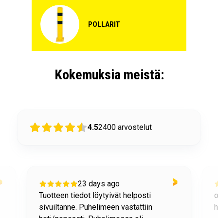
POLLARIT
Kokemuksia meistä:
4.5
2400
arvostelut
23 days ago
Tuotteen tiedot löytyivät helposti
o
sivuiltanne. Puhelimeen vastattiin
h