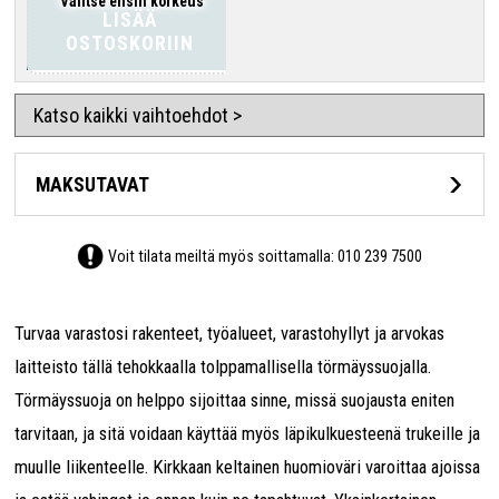
Valitse ensin korkeus
LISÄÄ
OSTOSKORIIN
Katso kaikki vaihtoehdot >
MAKSUTAVAT
Voit tilata meiltä myös soittamalla:
010 239 7500
Turvaa varastosi rakenteet, työalueet, varastohyllyt ja arvokas
laitteisto tällä tehokkaalla tolppamallisella törmäyssuojalla.
Törmäyssuoja on helppo sijoittaa sinne, missä suojausta eniten
tarvitaan, ja sitä voidaan käyttää myös läpikulkuesteenä trukeille ja
muulle liikenteelle. Kirkkaan keltainen huomioväri varoittaa ajoissa