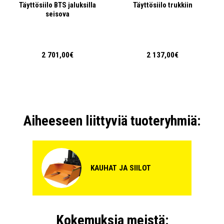
Täyttösiilo BTS jaluksilla
Täyttösiilo trukkiin
seisova
+ LISÄÄ
3 090,00€
/ kpl
kpl
Täyttösiilo BTM jaluksilla seisova, alle ajettava, harmaa
2 701,00€
2 137,00€
997 90 87
Saatavuus:
5-6 viikkoa
Viimeistely:
Ruiskumaalattu
RAL-koodi:
RAL 7005
Väri:
Harmaa
Aiheeseen liittyviä tuoteryhmiä:
+ LISÄÄ
3 090,00€
/ kpl
kpl
KAUHAT JA SIILOT
Kokemuksia meistä: