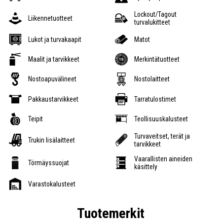
Lockout/Tagout
Liikennetuotteet
turvalukitteet
Lukot ja turvakaapit
Matot
Maalit ja tarvikkeet
Merkintätuotteet
Nostoapuvälineet
Nostolaitteet
Pakkaustarvikkeet
Tarratulostimet
Teipit
Teollisuuskalusteet
Turvaveitset, terät ja
Trukin lisälaitteet
tarvikkeet
Vaarallisten aineiden
Törmäyssuojat
käsittely
Varastokalusteet
Tuotemerkit