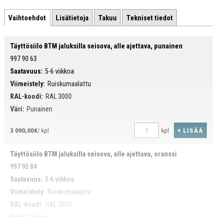
Vaihtoehdot
Lisätietoja
Takuu
Tekniset tiedot
Täyttösiilo BTM jaluksilla seisova, alle ajettava, punainen
997 90 63
Saatavuus:
5-6 viikkoa
Viimeistely:
Ruiskumaalattu
RAL-koodi:
RAL 3000
Väri:
Punainen
+ LISÄÄ
3 090,00€
/ kpl
kpl
Täyttösiilo BTM jaluksilla seisova, alle ajettava, oranssi
997 90 84
Saatavuus:
5-6 viikkoa
Viimeistely:
Ruiskumaalattu
RAL-koodi:
RAL 2000