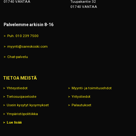
01740 VANTAA
Tuupakantie 32
01740 VANTAA
Palvelemme arkisin 8-16
Puh. 010 239 7500
myynti@sareskoski.com
Chat-palvelu
TIETOA MEISTÄ
Yhteystiedot
Myynti- ja toimitusehdot
Tietosuojaseloste
Yritystiedot
Usein kysytyt kysymykset
Palautukset
Ympäristöpolitiikka
Lue lisää