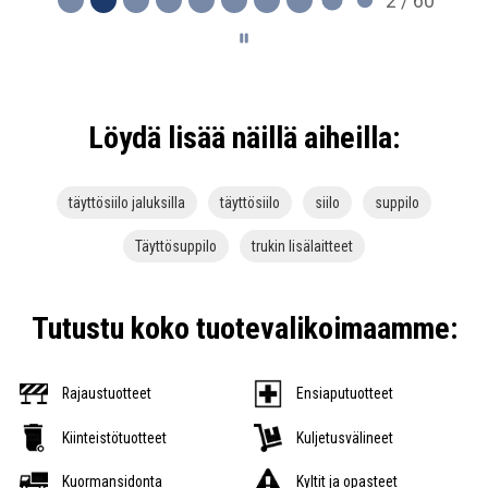
2 / 60
Löydä lisää näillä aiheilla:
täyttösiilo jaluksilla
täyttösiilo
siilo
suppilo
Täyttösuppilo
trukin lisälaitteet
Tutustu koko tuotevalikoimaamme:
Rajaustuotteet
Ensiaputuotteet
Kiinteistötuotteet
Kuljetusvälineet
Kuormansidonta
Kyltit ja opasteet