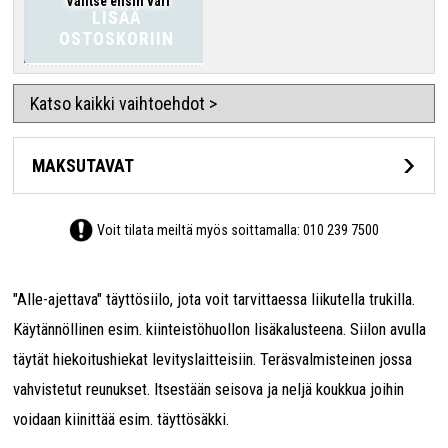
Valitse ensin väri
LISÄÄ
OSTOSKORIIN
Katso kaikki vaihtoehdot >
MAKSUTAVAT
Voit tilata meiltä myös soittamalla:
010 239 7500
"Alle-ajettava" täyttösiilo, jota voit tarvittaessa liikutella trukilla.
Käytännöllinen esim. kiinteistöhuollon lisäkalusteena. Siilon avulla
täytät hiekoitushiekat levityslaitteisiin. Teräsvalmisteinen jossa
vahvistetut reunukset. Itsestään seisova ja neljä koukkua joihin
voidaan kiinittää esim. täyttösäkki.