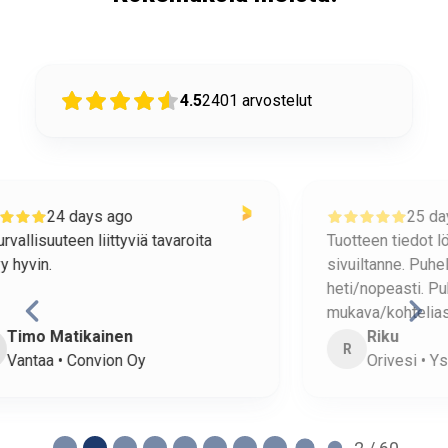
4.5
2401
arvostelut
25 days ago
Tuotteen tiedot löytyivät helposti
o
sivuiltanne. Puhelimeen vastattiin
h
heti/nopeasti. Puhelimessa oli
mukava/kohtelias ihminen.
Riku
R
Orivesi • Ysitien Auto Oy