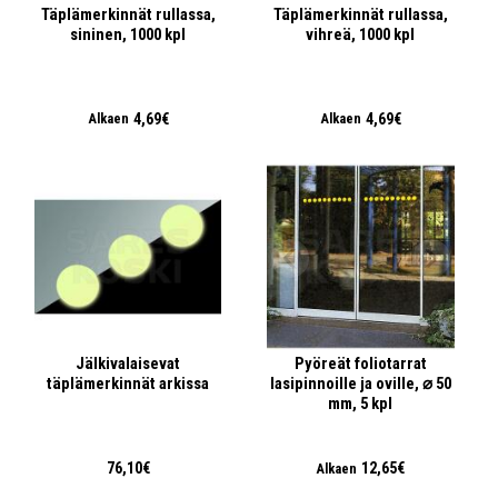
Täplämerkinnät rullassa,
Täplämerkinnät rullassa,
sininen, 1000 kpl
vihreä, 1000 kpl
4,69€
4,69€
Alkaen
Alkaen
Jälkivalaisevat
Pyöreät foliotarrat
täplämerkinnät arkissa
lasipinnoille ja oville, ⌀ 50
mm, 5 kpl
76,10€
12,65€
Alkaen