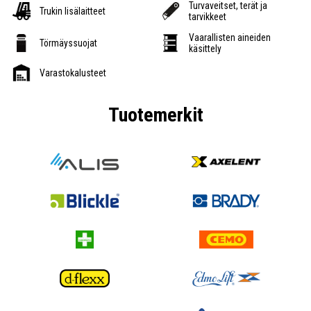
Turvaveitset, terät ja
Trukin lisälaitteet
tarvikkeet
Vaarallisten aineiden
Törmäyssuojat
käsittely
Varastokalusteet
Tuotemerkit