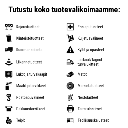
Tutustu koko tuotevalikoimaamme:
Rajaustuotteet
Ensiaputuotteet
Kiinteistötuotteet
Kuljetusvälineet
Kuormansidonta
Kyltit ja opasteet
Lockout/Tagout
Liikennetuotteet
turvalukitteet
Lukot ja turvakaapit
Matot
Maalit ja tarvikkeet
Merkintätuotteet
Nostoapuvälineet
Nostolaitteet
Pakkaustarvikkeet
Tarratulostimet
Teipit
Teollisuuskalusteet