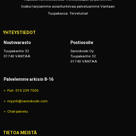
lisäksi tarjoamme asiantuntevaa palveluamme Vantaan
Tuupakassa. Tervetuloa!
YHTEYSTIEDOT
Noutovarasto
Postiosoite
Tuupakantie 32
Sareskoski Oy
01740 VANTAA
Tuupakantie 32
01740 VANTAA
Palvelemme arkisin 8-16
Puh. 010 239 7500
myynti@sareskoski.com
Chat-palvelu
TIETOA MEISTÄ