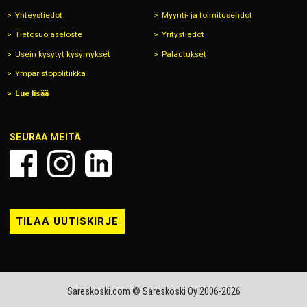
Yhteystiedot
Myynti- ja toimitusehdot
Tietosuojaseloste
Yritystiedot
Usein kysytyt kysymykset
Palautukset
Ympäristöpolitiikka
Lue lisää
SEURAA MEITÄ
TILAA UUTISKIRJE
Sareskoski.com © Sareskoski Oy 2006-2026