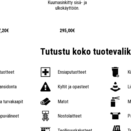
Kuumasinkitty sisä- ja
ulkokäyttöön.
7,20€
295,00€
Tutustu koko tuoteval
tuotteet
Ensiaputuotteet
K
nsidonta
Kyltit ja opasteet
L
a turvakaapit
Matot
M
puvälineet
Nostolaitteet
P
Teollisuuskalusteet
Tr