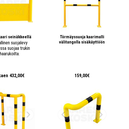
aari seinäkkeellä
Törmäyssuoja kaarimalli
välitangolla sisäkäyttöön
llinen suojalevy
ssa suojaa trukin
haarukoilta.
kaen
432,00€
159,00€