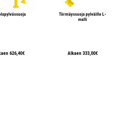
lapylvässuoja
Törmäyssuoja pylväille L-
malli
kaen
626,40€
Alkaen
333,00€