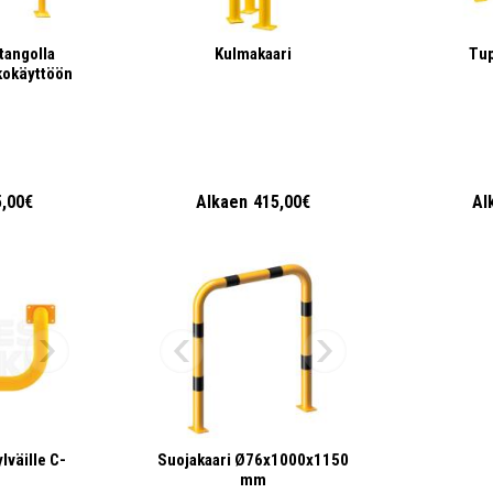
itangolla
Kulmakaari
Tup
kokäyttöön
5,00€
Alkaen
415,00€
Al
lväille C-
Suojakaari Ø76x1000x1150
mm