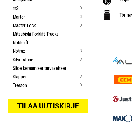
m2
Törmäy
Martor
Master Lock
Mitsubishi Forklift Trucks
Noblelift
Notrax
Silverstone
Slice keraamiset turvaveitset
Skipper
Treston
TILAA UUTISKIRJE