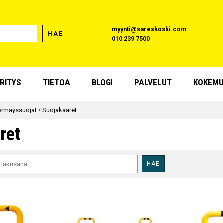
myynti@sareskoski.com
HAE
010 239 7500
RITYS
TIETOA
BLOGI
PALVELUT
KOKEMU
örmäyssuojat
/
Suojakaaret
ret
HAE