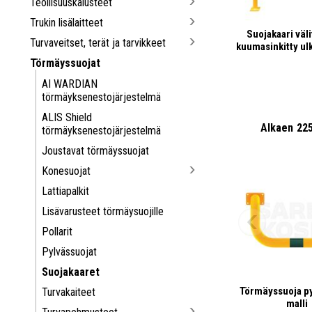
Teollisuuskalusteet
Trukin lisälaitteet
Suojakaari väl
Turvaveitset, terät ja tarvikkeet
kuumasinkitty ul
Törmäyssuojat
AI WARDIAN
törmäyksenestojärjestelmä
ALIS Shield
Alkaen
22
törmäyksenestojärjestelmä
Joustavat törmäyssuojat
Konesuojat
Lattiapalkit
Lisävarusteet törmäysuojille
Pollarit
Pylvässuojat
Suojakaaret
Törmäyssuoja py
Turvakaiteet
malli