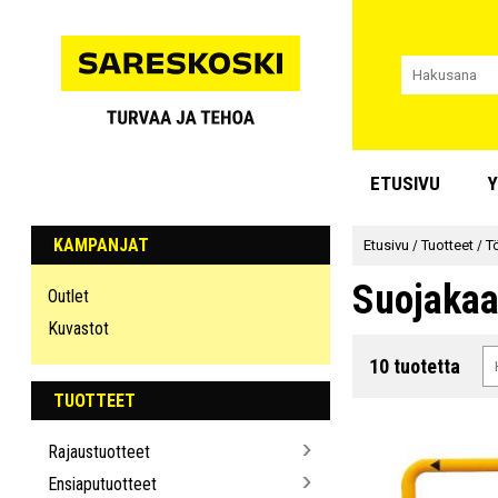
ETUSIVU
Y
KAMPANJAT
Etusivu
/
Tuotteet
/
T
Suojakaa
Outlet
Kuvastot
10 tuotetta
TUOTTEET
Rajaustuotteet
Ensiaputuotteet