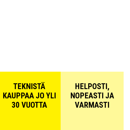
TEKNISTÄ
HELPOSTI,
KAUPPAA JO YLI
NOPEASTI JA
30 VUOTTA
VARMASTI