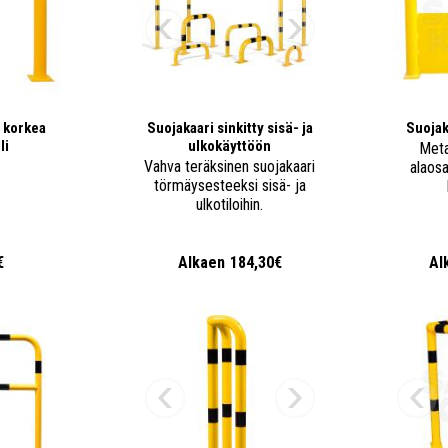
 korkea
Suojakaari sinkitty sisä- ja
Suojak
li
ulkokäyttöön
Meta
Vahva teräksinen suojakaari
alaosa
törmäysesteeksi sisä- ja
ulkotiloihin.
€
Alkaen
184,30€
Al