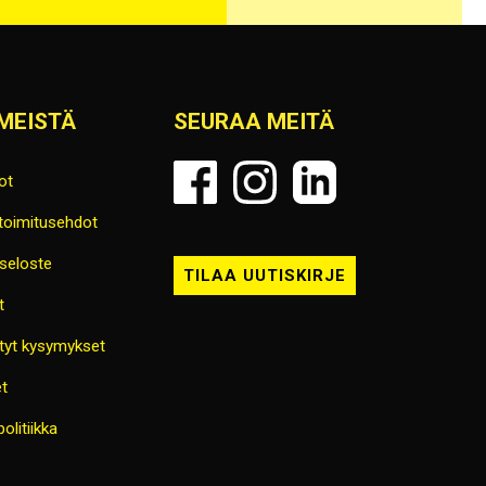
MEISTÄ
SEURAA MEITÄ
ot
 toimitusehdot
seloste
TILAA UUTISKIRJE
t
tyt kysymykset
t
olitiikka