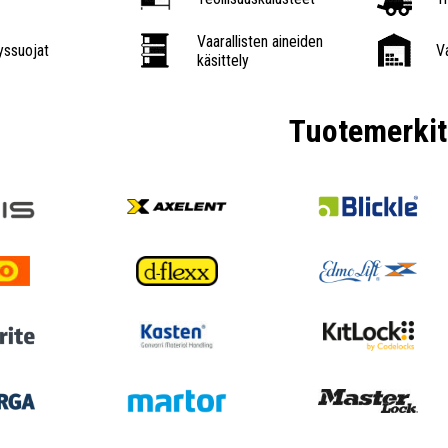
Vaarallisten aineiden
ssuojat
V
käsittely
Tuotemerkit