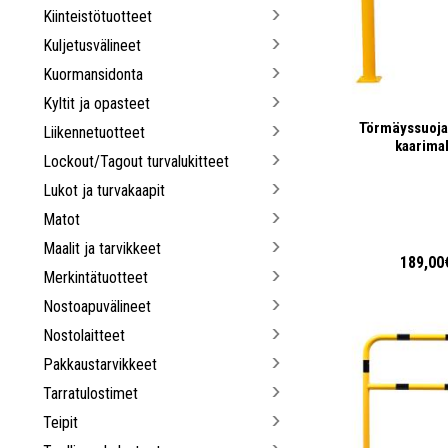
Kiinteistötuotteet
Kuljetusvälineet
Kuormansidonta
Kyltit ja opasteet
Törmäyssuoja
Liikennetuotteet
kaarimal
Lockout/Tagout turvalukitteet
Lukot ja turvakaapit
Matot
Maalit ja tarvikkeet
189,00
Merkintätuotteet
Nostoapuvälineet
Nostolaitteet
Pakkaustarvikkeet
Tarratulostimet
Teipit