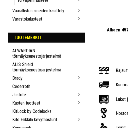
Turvapehmusteet
Vaarallisten aineiden käsittely
Varastokalusteet
Alkaen
45
TUOTEMERKIT
AI WARDIAN
törmäyksenestojärjestelmä
ALIS Shield
törmäyksenestojärjestelmä
Rajaus
Brady
Kuorma
Cederroth
Justrite
Lukot j
Kasten tuotteet
KitLock by Codelocks
Nostoa
Kito Erikkila kevytnosturit
Teipit
Kongamek