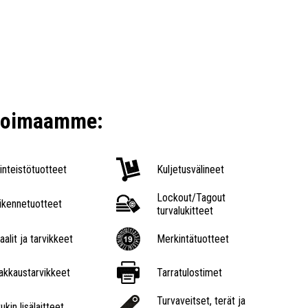
ikoimaamme:
iinteistötuotteet
Kuljetusvälineet
Lockout/Tagout
iikennetuotteet
turvalukitteet
aalit ja tarvikkeet
Merkintätuotteet
akkaustarvikkeet
Tarratulostimet
Turvaveitset, terät ja
ukin lisälaitteet