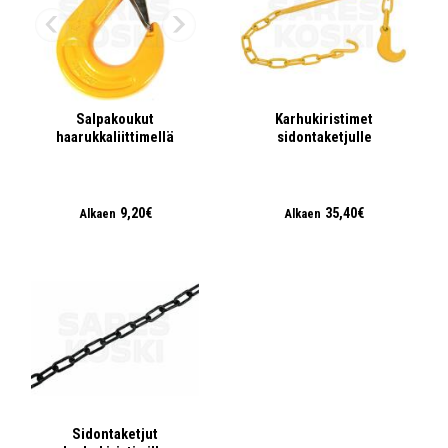
Salpakoukut
Karhukiristimet
haarukkaliittimellä
sidontaketjulle
9,20€
35,40€
Alkaen
Alkaen
Sidontaketjut