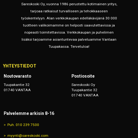
Sareskoski Oy, vuonna 1986 perustettu kotimainen yritys,
tarjoaa ratkaisut turvalliseen ja tehokkaaseen
työskentelyyn. Alan verkkokaupan edelläkävijänä 30 000
tuotteen valikoimamme on helposti saavutettavissa ja
nopeasti toimitettavissa. Verkkokaupan ja puhelimen
lisäksi tarjoamme asiantuntevaa palveluamme Vantaan
Tuupakassa. Tervetuloa!
YHTEYSTIEDOT
Noutovarasto
Postiosoite
Tuupakantie 32
Sareskoski Oy
01740 VANTAA
Tuupakantie 32
01740 VANTAA
Palvelemme arkisin 8-16
Puh. 010 239 7500
myynti@sareskoski.com