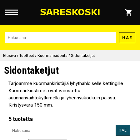
HAE
Etusivu
/
Tuotteet
/
Kuormansidonta
/
Sidontaketjut
Sidontaketjut
Tarjoamme kuormankiristäjiä lyhythahloiselle kettingille.
Kuormankiristimet ovat varustettu
suunnanvaihtokytkimellä ja lyhennyskoukuin päissä.
Kiristysvara 150 mm.
5 tuotetta
HAE