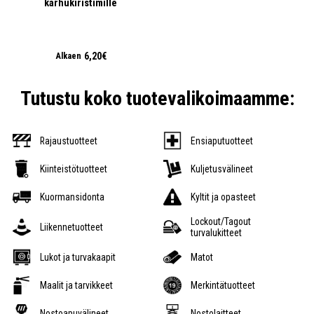
karhukiristimille
6,20€
Alkaen
Tutustu koko tuotevalikoimaamme:
Rajaustuotteet
Ensiaputuotteet
Kiinteistötuotteet
Kuljetusvälineet
Kuormansidonta
Kyltit ja opasteet
Lockout/Tagout
Liikennetuotteet
turvalukitteet
Lukot ja turvakaapit
Matot
Maalit ja tarvikkeet
Merkintätuotteet
Nostoapuvälineet
Nostolaitteet