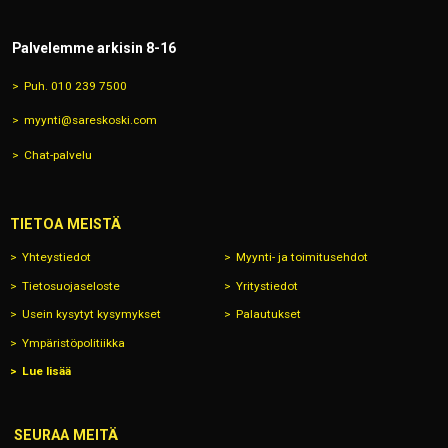
Palvelemme arkisin 8-16
Puh. 010 239 7500
myynti@sareskoski.com
Chat-palvelu
TIETOA MEISTÄ
Yhteystiedot
Myynti- ja toimitusehdot
Tietosuojaseloste
Yritystiedot
Usein kysytyt kysymykset
Palautukset
Ympäristöpolitiikka
Lue lisää
SEURAA MEITÄ