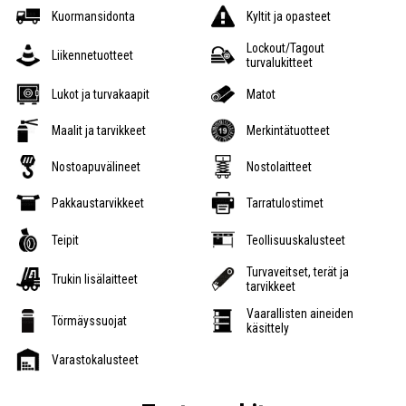
Kuormansidonta
Kyltit ja opasteet
Lockout/Tagout
Liikennetuotteet
turvalukitteet
Lukot ja turvakaapit
Matot
Maalit ja tarvikkeet
Merkintätuotteet
Nostoapuvälineet
Nostolaitteet
Pakkaustarvikkeet
Tarratulostimet
Teipit
Teollisuuskalusteet
Turvaveitset, terät ja
Trukin lisälaitteet
tarvikkeet
Vaarallisten aineiden
Törmäyssuojat
käsittely
Varastokalusteet