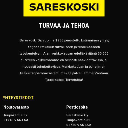
Sareskoski Oy, vuonna 1986 perustettu kotimainen yritys,
tarjoaa ratkaisut turvalliseen ja tehokkaaseen
työskentelyyn. Alan verkkokaupan edelläkävijänä 30 000
tuotteen valikoimamme on helposti saavutettavissa ja
nopeasti toimitettavissa. Verkkokaupan ja puhelimen
lisäksi tarjoamme asiantuntevaa palveluamme Vantaan
Tuupakassa. Tervetuloa!
YHTEYSTIEDOT
Noutovarasto
Postiosoite
Tuupakantie 32
Sareskoski Oy
01740 VANTAA
Tuupakantie 32
01740 VANTAA