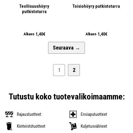
Teollisuushöyry
Toisiohöyry putkistotarra
putkistotarra
1,40€
1,40€
Alkaen
Alkaen
Seuraava
→
1
2
Tutustu koko tuotevalikoimaamme:
Rajaustuotteet
Ensiaputuotteet
Kiinteistötuotteet
Kuljetusvälineet