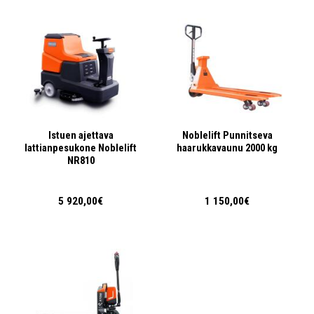
Istuen ajettava
Noblelift Punnitseva
lattianpesukone Noblelift
haarukkavaunu 2000 kg
NR810
5 920,00€
1 150,00€