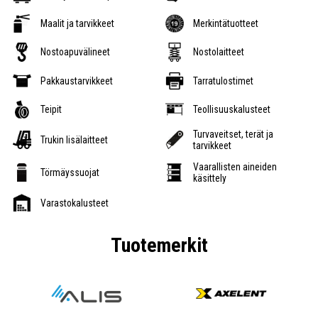
Maalit ja tarvikkeet
Merkintätuotteet
Nostoapuvälineet
Nostolaitteet
Pakkaustarvikkeet
Tarratulostimet
Teipit
Teollisuuskalusteet
Turvaveitset, terät ja
Trukin lisälaitteet
tarvikkeet
Vaarallisten aineiden
Törmäyssuojat
käsittely
Varastokalusteet
Tuotemerkit