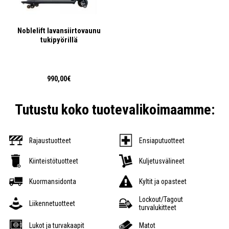
Noblelift lavansiirtovaunu
tukipyörillä
990,00€
Tutustu koko tuotevalikoimaamme:
Rajaustuotteet
Ensiaputuotteet
Kiinteistötuotteet
Kuljetusvälineet
Kuormansidonta
Kyltit ja opasteet
Lockout/Tagout
Liikennetuotteet
turvalukitteet
Lukot ja turvakaapit
Matot