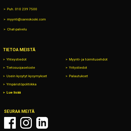
Puh. 010 239 7500
myynti@sareskoski.com
Chat-palvelu
TIETOA MEISTÄ
Yhteystiedot
Myynti- ja toimitusehdot
Tietosuojaseloste
Yritystiedot
Usein kysytyt kysymykset
Palautukset
Ympäristöpolitiikka
Lue lisää
SEURAA MEITÄ