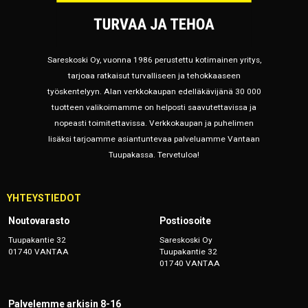
Sareskoski Oy, vuonna 1986 perustettu kotimainen yritys,
tarjoaa ratkaisut turvalliseen ja tehokkaaseen
työskentelyyn. Alan verkkokaupan edelläkävijänä 30 000
tuotteen valikoimamme on helposti saavutettavissa ja
nopeasti toimitettavissa. Verkkokaupan ja puhelimen
lisäksi tarjoamme asiantuntevaa palveluamme Vantaan
Tuupakassa. Tervetuloa!
YHTEYSTIEDOT
Noutovarasto
Postiosoite
Tuupakantie 32
Sareskoski Oy
01740 VANTAA
Tuupakantie 32
01740 VANTAA
Palvelemme arkisin 8-16