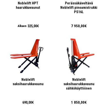
Noblelift HPT
Perässäkäveltävä
haarukkavaunut
Noblelift pinoamistrukki
PS16L
7 950,00€
325,00€
Alkaen
Noblelift
Noblelift
saksihaarukkavaunu
saksihaarukkavaunu
sähkökäyttöinen
1 850,00€
690,00€