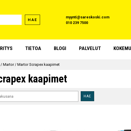
myynti@sareskoski.com
HAE
010 239 7500
RITYS
TIETOA
BLOGI
PALVELUT
KOKEMU
/
Martor
/
Martor Scrapex kaapimet
crapex kaapimet
HAE