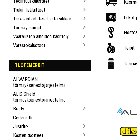
Teollisuuskalusteet
Kuorma
Trukin lisälaitteet
Lukot j
Turvaveitset, terät ja tarvikkeet
Törmäyssuojat
Nostoa
Vaarallisten aineiden käsittely
Varastokalusteet
Teipit
Törmäy
TUOTEMERKIT
AI WARDIAN
törmäyksenestojärjestelmä
ALIS Shield
törmäyksenestojärjestelmä
Brady
Cederroth
Justrite
Kasten tuotteet