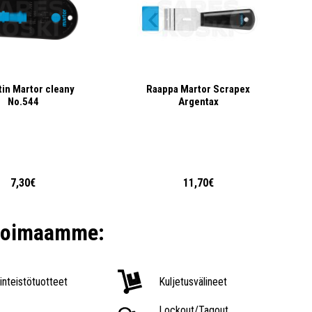
in Martor cleany
Raappa Martor Scrapex
No.544
Argentax
7,30€
11,70€
ikoimaamme:
iinteistötuotteet
Kuljetusvälineet
Lockout/Tagout