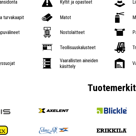
nsidonta
Kyltit ja opasteet
L
a turvakaapit
Matot
M
puvälineet
Nostolaitteet
P
Teollisuuskalusteet
Tr
Vaarallisten aineiden
ssuojat
V
käsittely
Tuotemerkit