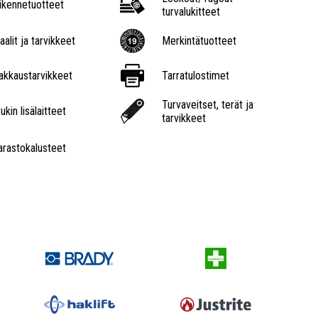
iikennetuotteet
turvalukitteet
aalit ja tarvikkeet
Merkintätuotteet
akkaustarvikkeet
Tarratulostimet
Turvaveitset, terät ja
ukin lisälaitteet
tarvikkeet
arastokalusteet