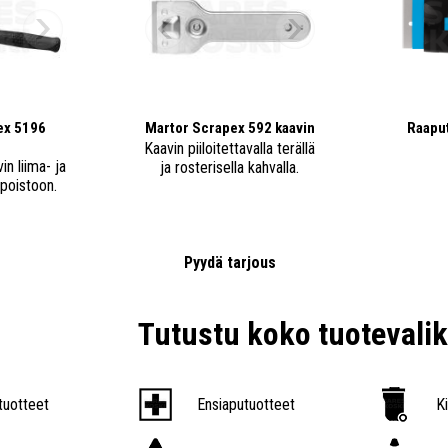
ex 5196
Martor Scrapex 592 kaavin
Raaput
Kaavin piiloitettavalla terällä
in liima- ja
ja rosterisella kahvalla.
 poistoon.
€
Pyydä tarjous
Tutustu koko tuoteval
tuotteet
Ensiaputuotteet
K