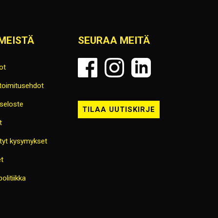
MEISTÄ
SEURAA MEITÄ
ot
 toimitusehdot
seloste
TILAA UUTISKIRJE
t
tyt kysymykset
t
olitiikka