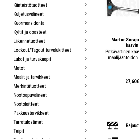
Kiinteistötuotteet
Kuljetusvälineet
Kuormansidonta
Kyltit ja opasteet
Martor Scrap
Liikennetuotteet
kaavin
Lockout/Tagout turvalukitteet
Pitkävartinen kaav
maalijäänteiden
Lukot ja turvakaapit
Matot
Maalit ja tarvikkeet
27,60
Merkintätuotteet
Nostoapuvälineet
Nostolaitteet
Pakkaustarvikkeet
Tarratulostimet
Rajaus
Teipit