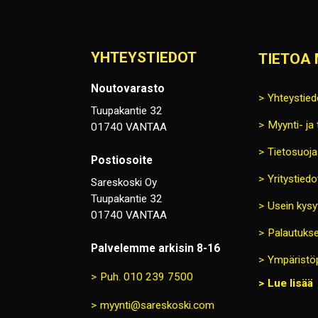
YHTEYSTIEDOT
TIETOA 
Noutovarasto
Yhteystied
Tuupakantie 32
Myynti- ja
01740 VANTAA
Tietosuoja
Postiosoite
Yritystiedo
Sareskoski Oy
Tuupakantie 32
Usein kysy
01740 VANTAA
Palautukse
Palvelemme arkisin 8-16
Ympäristöp
Puh. 010 239 7500
Lue lisää
myynti@sareskoski.com