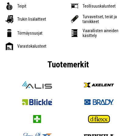
Teipit
Teollisuuskalusteet
Turvaveitset, terät ja
Trukin lisälaitteet
tarvikkeet
Vaarallisten aineiden
Törmäyssuojat
käsittely
Varastokalusteet
Tuotemerkit