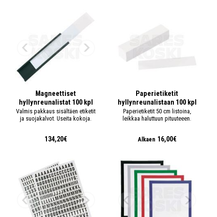
Magneettiset
Paperietiketit
hyllynreunalistat 100 kpl
hyllynreunalistaan 100 kpl
Valmis pakkaus sisältäen etiketit
Paperietiketit 50 cm listoina,
ja suojakalvot. Useita kokoja.
leikkaa haluttuun pituuteeen.
134,20€
16,00€
Alkaen