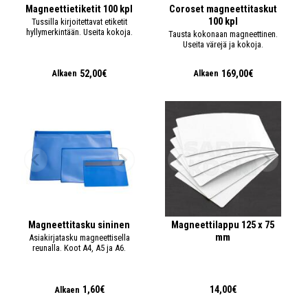
Magneettietiketit 100 kpl
Coroset magneettitaskut
100 kpl
Tussilla kirjoitettavat etiketit
hyllymerkintään. Useita kokoja.
Tausta kokonaan magneettinen.
Useita värejä ja kokoja.
52,00€
169,00€
Alkaen
Alkaen
Magneettitasku sininen
Magneettilappu 125 x 75
mm
Asiakirjatasku magneettisella
reunalla. Koot A4, A5 ja A6.
1,60€
14,00€
Alkaen