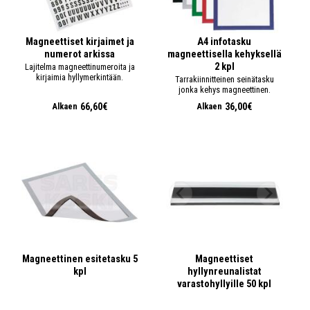
Magneettiset kirjaimet ja
A4 infotasku
numerot arkissa
magneettisella kehyksellä
2 kpl
Lajitelma magneettinumeroita ja
kirjaimia hyllymerkintään.
Tarrakiinnitteinen seinätasku
jonka kehys magneettinen.
66,60€
36,00€
Alkaen
Alkaen
Magneettinen esitetasku 5
Magneettiset
kpl
hyllynreunalistat
varastohyllyille 50 kpl