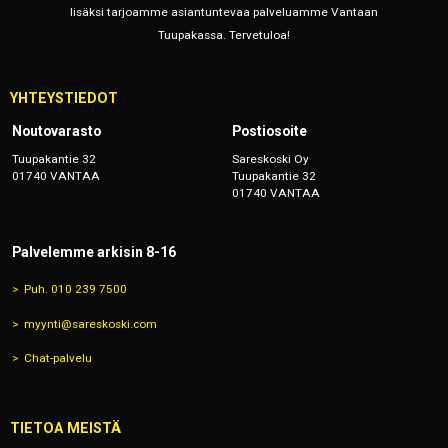
lisäksi tarjoamme asiantuntevaa palveluamme Vantaan
Tuupakassa. Tervetuloa!
YHTEYSTIEDOT
Noutovarasto
Postiosoite
Tuupakantie 32
Sareskoski Oy
01740 VANTAA
Tuupakantie 32
01740 VANTAA
Palvelemme arkisin 8-16
Puh. 010 239 7500
myynti@sareskoski.com
Chat-palvelu
TIETOA MEISTÄ