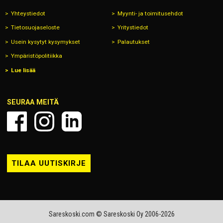
Yhteystiedot
Myynti- ja toimitusehdot
Tietosuojaseloste
Yritystiedot
Usein kysytyt kysymykset
Palautukset
Ympäristöpolitiikka
Lue lisää
SEURAA MEITÄ
TILAA UUTISKIRJE
Sareskoski.com © Sareskoski Oy 2006-2026