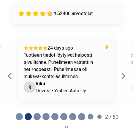
4.5
2400
arvostelut
24 days ago
Tuotteen tiedot löytyivät helposti
o
sivuiltanne. Puhelimeen vastattiin
h
heti/nopeasti. Puhelimessa oli
mukava/kohtelias ihminen.
Riku
R
Orivesi • Ysitien Auto Oy
2 / 60