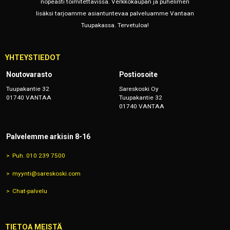
nopeasti toimitettavissa. Verkkokaupan ja puhelimen
lisäksi tarjoamme asiantuntevaa palveluamme Vantaan
Tuupakassa. Tervetuloa!
YHTEYSTIEDOT
Noutovarasto
Postiosoite
Tuupakantie 32
Sareskoski Oy
01740 VANTAA
Tuupakantie 32
01740 VANTAA
Palvelemme arkisin 8-16
Puh. 010 239 7500
myynti@sareskoski.com
Chat-palvelu
TIETOA MEISTÄ