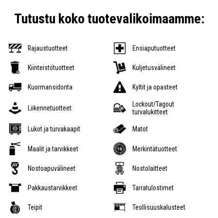
Tutustu koko tuotevalikoimaamme:
Rajaustuotteet
Ensiaputuotteet
Kiinteistötuotteet
Kuljetusvälineet
Kuormansidonta
Kyltit ja opasteet
Lockout/Tagout
Liikennetuotteet
turvalukitteet
Lukot ja turvakaapit
Matot
Maalit ja tarvikkeet
Merkintätuotteet
Nostoapuvälineet
Nostolaitteet
Pakkaustarvikkeet
Tarratulostimet
Teipit
Teollisuuskalusteet