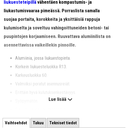
liukuesteteipillä
vähentäen kompastumis- ja
liukastumisvaaraa pimeässä. Porraslista samalla
suojaa
portaita, korokkeita ja yksittäisiä rappuja
kulumiselta ja soveltuu vahingoittuneiden betoni- tai
puupintojen korjaamiseen. Ruuvattava alumiinilista on
asennettavissa vaikeillekin pinnoille.
Alumiinia, jossa liukuestopinta.
Korkein liukuesteluokka R13.
Karkeusluokka 60.
Valmiiksi poratut asennusreiät.
Erittäin hyvä kulutuksenkestävyys.
Lue lisää
Syöpymätön.
Soveltuu sisä- ja ulkotiloihin.
Kestää UV-säteilyä.
Vaihtoehdot
Takuu
Tekniset tiedot
Helppo puhdistaa.