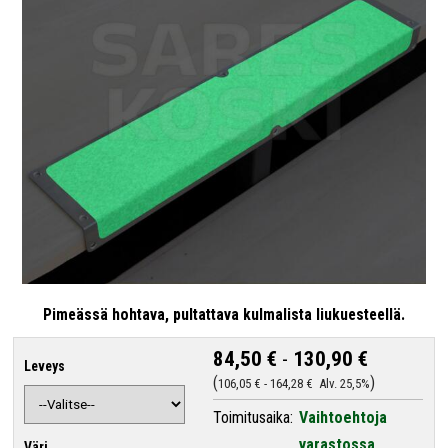
Pimeässä hohtava, pultattava kulmalista liukuesteellä.
84,50 €
-
130,90 €
Leveys
106,05 €
-
164,28 €
Alv. 25,5%
Toimitusaika:
Vaihtoehtoja
varastossa
Väri