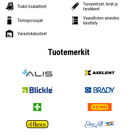
Turvaveitset, terät ja
Trukin lisälaitteet
tarvikkeet
Vaarallisten aineiden
Törmäyssuojat
käsittely
Varastokalusteet
Tuotemerkit