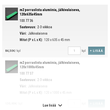
Syvyys 12 cm, pituus 63,5 tai 100 cm.
m2 porraslista alumiinia, jälkivalaiseva,
Reuna 4,5 cm.
120x635x45mm
100 77 36
Saatavana myös raidallisena.
Saatavuus:
2-3 viikkoa
Väri:
Jälkivalaiseva
Mitat (P x L x K):
120 x 635 x 45 mm
+ LISÄÄ
84,50€
/ kpl
kpl
m2 porraslista alumiinia, jälkivalaiseva,
120x1000x45mm
100 77 37
Saatavuus:
2-3 viikkoa
Väri:
Jälkivalaiseva
Mitat (P x L x K):
120 x 1000 x 45 mm
+ LISÄÄ
130,90€
/ kpl
kpl
Lue lisää