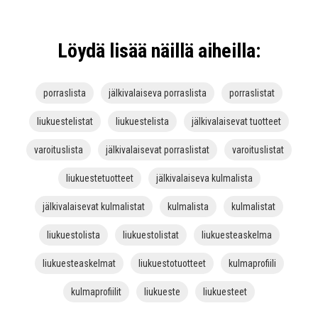
Löydä lisää näillä aiheilla:
porraslista
jälkivalaiseva porraslista
porraslistat
liukuestelistat
liukuestelista
jälkivalaisevat tuotteet
varoituslista
jälkivalaisevat porraslistat
varoituslistat
liukuestetuotteet
jälkivalaiseva kulmalista
jälkivalaisevat kulmalistat
kulmalista
kulmalistat
liukuestolista
liukuestolistat
liukuesteaskelma
liukuesteaskelmat
liukuestotuotteet
kulmaprofiili
kulmaprofiilit
liukueste
liukuesteet