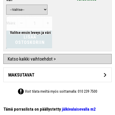
–
+
Määrä:
Valitse ensin leveys ja väri
LISÄÄ
OSTOSKORIIN
Katso kaikki vaihtoehdot >
MAKSUTAVAT
Voit tilata meiltä myös soittamalla:
010 239 7500
Tämä porraslista on päällystetty
jälkivalaisevalla m2