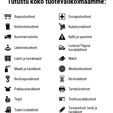
Tutustu koko tuotevalikoimaamme:
Rajaustuotteet
Ensiaputuotteet
Kiinteistötuotteet
Kuljetusvälineet
Kuormansidonta
Kyltit ja opasteet
Lockout/Tagout
Liikennetuotteet
turvalukitteet
Lukot ja turvakaapit
Matot
Maalit ja tarvikkeet
Merkintätuotteet
Nostoapuvälineet
Nostolaitteet
Pakkaustarvikkeet
Tarratulostimet
Teipit
Teollisuuskalusteet
Turvaveitset, terät ja
Trukin lisälaitteet
tarvikkeet