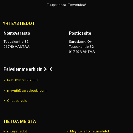
Tuupakassa. Tervetuloa!
YHTEYSTIEDOT
Noutovarasto
Postiosoite
Tuupakantie 32
Sareskoski Oy
01740 VANTAA
Tuupakantie 32
01740 VANTAA
Palvelemme arkisin 8-16
Puh. 010 239 7500
myynti@sareskoski.com
Chat-palvelu
TIETOA MEISTÄ
Yhteystiedot
Myynti- ja toimitusehdot