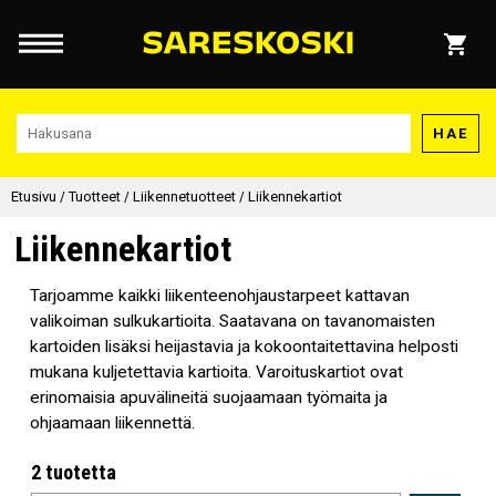
HAE
Etusivu
/
Tuotteet
/
Liikennetuotteet
/
Liikennekartiot
Liikennekartiot
Tarjoamme kaikki liikenteenohjaustarpeet kattavan
valikoiman sulkukartioita. Saatavana on tavanomaisten
kartoiden lisäksi heijastavia ja kokoontaitettavina helposti
mukana kuljetettavia kartioita. Varoituskartiot ovat
erinomaisia apuvälineitä suojaamaan työmaita ja
ohjaamaan liikennettä.
2 tuotetta