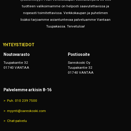
tuotteen valikoimamme on helposti saavutettavissa ja
nopeasti toimitettavissa. Verkkokaupan ja puhelimen
lisäksi tarjoamme asiantuntevaa palveluamme Vantaan
Tuupakassa. Tervetuloa!
YHTEYSTIEDOT
Noutovarasto
Postiosoite
Tuupakantie 32
Sareskoski Oy
01740 VANTAA
Tuupakantie 32
01740 VANTAA
Palvelemme arkisin 8-16
Puh. 010 239 7500
myynti@sareskoski.com
Chat-palvelu