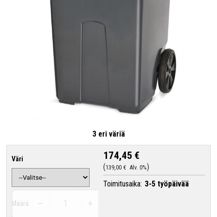
3 eri väriä
174,45 €
Väri
139,00 €
Alv. 0%
Toimitusaika:
3-5 työpäivää
–
+
Määrä: