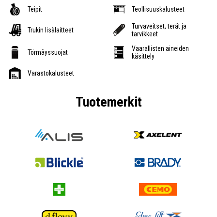
Teipit
Teollisuuskalusteet
Turvaveitset, terät ja
Trukin lisälaitteet
tarvikkeet
Vaarallisten aineiden
Törmäyssuojat
käsittely
Varastokalusteet
Tuotemerkit