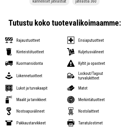
kannelliset jäteastiat
jäteastia 360
Tutustu koko tuotevalikoimaamme:
Rajaustuotteet
Ensiaputuotteet
Kiinteistötuotteet
Kuljetusvälineet
Kuormansidonta
Kyltit ja opasteet
Lockout/Tagout
Liikennetuotteet
turvalukitteet
Lukot ja turvakaapit
Matot
Maalit ja tarvikkeet
Merkintätuotteet
Nostoapuvälineet
Nostolaitteet
Pakkaustarvikkeet
Tarratulostimet