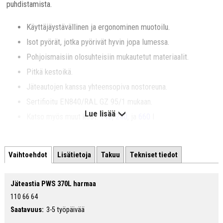
puhdistamista.
Käyttäjäystävällinen ja ergonominen muotoilu.
Isot pyörät, jotka pyörivät hyvin jopa lumessa.
Pohjoismaisiin olosuhteisiin mukautetut materiaalit.
Pitkä kestoikä.
Jäteautojen kanssa yhteensopiva nostoreuna.
Sertifioitu EN840/RAL GZ 95/1 mukaan.
Lue lisää
Katso myös muut koot:
140
,
240
, ja
660
l
Muista tilata myös oheistuotteet:
Vaihtoehdot
Lisätietoja
Takuu
Tekniset tiedot
Jäteastioiden tarrat
Jätesäkit
Jäteastia PWS 370L harmaa
110 66 64
Saatavuus:
3-5 työpäivää