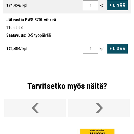
+ LISÄÄ
174,45€
/ kpl
kpl
Jäteastia PWS 370L vihreä
110 66 63
Saatavuus:
3-5 työpäivää
+ LISÄÄ
174,45€
/ kpl
kpl
Tarvitsetko myös näitä?