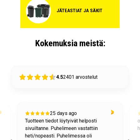
JÄTEASTIAT JA SÄKIT
Kokemuksia meistä:
4.5
2401
arvostelut
25 days ago
Tuotteen tiedot löytyivät helposti
o
sivuiltanne. Puhelimeen vastattiin
h
heti/nopeasti. Puhelimessa oli