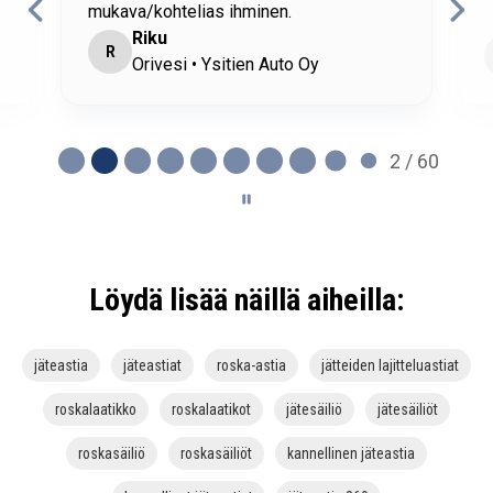
mukava/kohtelias ihminen.
Riku
R
Orivesi • Ysitien Auto Oy
2 / 60
Löydä lisää näillä aiheilla:
jäteastia
jäteastiat
roska-astia
jätteiden lajitteluastiat
roskalaatikko
roskalaatikot
jätesäiliö
jätesäiliöt
roskasäiliö
roskasäiliöt
kannellinen jäteastia