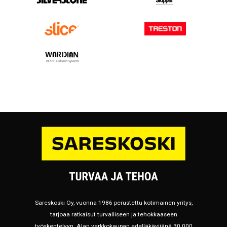
Sareskoski Oy, vuonna 1986 perustettu kotimainen yritys,
tarjoaa ratkaisut turvalliseen ja tehokkaaseen
työskentelyyn. Alan verkkokaupan edelläkävijänä 30 000