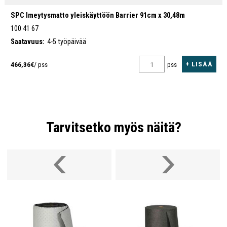
SPC Imeytysmatto yleiskäyttöön Barrier 91cm x 30,48m
100 41 67
Saatavuus:
4-5 työpäivää
+ LISÄÄ
466,36€
/ pss
pss
Tarvitsetko myös näitä?