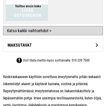
Valitse ensin koko
LISÄÄ
OSTOSKORIIN
Katso kaikki vaihtoehdot >
MAKSUTAVAT
Voit tilata meiltä myös soittamalla:
010 239 7500
Keskiraskaaseen käyttöön soveltuva imeytysmatto pitää raskaasti
liikennöidyt alueet ja käytävät kuivana, siistinä ja pitävinä.
Repeytymättömässä imeytysmatossa on liukuestokäsittely ja
läpäisemätön pohja. Imee useimpia teollisuusnesteitä, kuten öljyä,
vettä, liuottimia, jäähdykkeitä ja miedompia kemikaaleja.