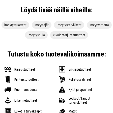
Löydä lisää näillä aiheilla:
imeytystuotteet
imeyttäjät
imeytystarvikkeet
imeytysmatto
imeytysrulla
vuodontorjuntatuotteet
Tutustu koko tuotevalikoimaamme:
Rajaustuotteet
Ensiaputuotteet
Kiinteistötuotteet
Kuljetusvälineet
Kuormansidonta
Kyltit ja opasteet
Lockout/Tagout
Liikennetuotteet
turvalukitteet
Lukot ja turvakaapit
Matot