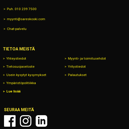
Puh. 010 239 7500
myynti@sareskoski.com
Chat-palvelu
TIETOA MEISTÄ
Yhteystiedot
Myynti- ja toimitusehdot
Tietosuojaseloste
Yritystiedot
Usein kysytyt kysymykset
Palautukset
Ympäristöpolitiikka
Lue lisää
SEURAA MEITÄ