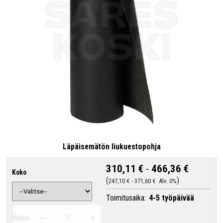
Läpäisemätön liukuestopohja
310,11 €
-
466,36 €
Koko
247,10 €
-
371,60 €
Alv. 0%
Toimitusaika:
4-5 työpäivää
–
+
Määrä: