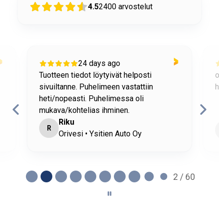
4.5
2400
arvostelut
24 days ago
Tuotteen tiedot löytyivät helposti
o
sivuiltanne. Puhelimeen vastattiin
h
heti/nopeasti. Puhelimessa oli
mukava/kohtelias ihminen.
Riku
R
Orivesi • Ysitien Auto Oy
2 / 60