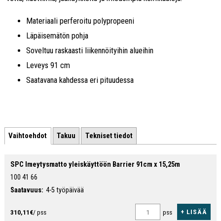
Materiaali perferoitu polypropeeni
Läpäisemätön pohja
Soveltuu raskaasti liikennöityihin alueihin
Leveys 91 cm
Saatavana kahdessa eri pituudessa
Vaihtoehdot
Takuu
Tekniset tiedot
SPC Imeytysmatto yleiskäyttöön Barrier 91cm x 15,25m
100 41 66
Saatavuus:
4-5 työpäivää
+ LISÄÄ
310,11€
/ pss
pss