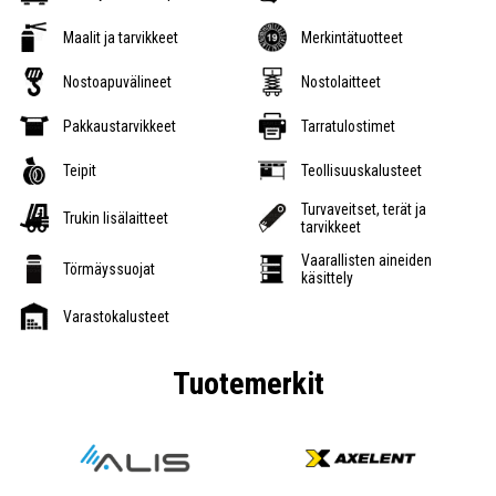
Maalit ja tarvikkeet
Merkintätuotteet
Nostoapuvälineet
Nostolaitteet
Pakkaustarvikkeet
Tarratulostimet
Teipit
Teollisuuskalusteet
Turvaveitset, terät ja
Trukin lisälaitteet
tarvikkeet
Vaarallisten aineiden
Törmäyssuojat
käsittely
Varastokalusteet
Tuotemerkit