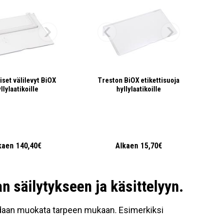
iset välilevyt BiOX
Treston BiOX etikettisuoja
llylaatikoille
hyllylaatikoille
kaen
140,40€
Alkaen
15,70€
an säilytykseen ja käsittelyyn.
oidaan muokata tarpeen mukaan. Esimerkiksi