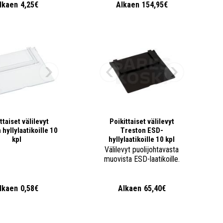
lkaen
4,25€
Alkaen
154,95€
ttaiset välilevyt
Poikittaiset välilevyt
hyllylaatikoille 10
Treston ESD-
kpl
hyllylaatikoille 10 kpl
Välilevyt puolijohtavasta
muovista ESD-laatikoille.
lkaen
0,58€
Alkaen
65,40€