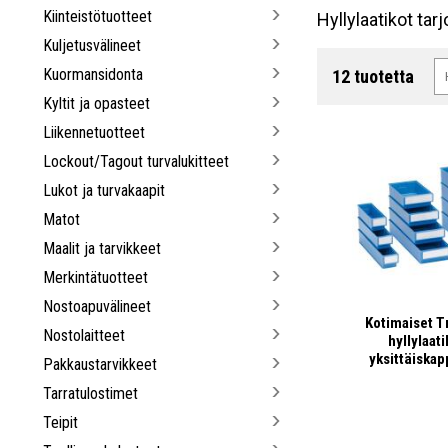
Kiinteistötuotteet
Hyllylaatikot tar
Kuljetusvälineet
Kuormansidonta
12 tuotetta
Kyltit ja opasteet
Liikennetuotteet
Lockout/Tagout turvalukitteet
Lukot ja turvakaapit
Matot
Maalit ja tarvikkeet
Merkintätuotteet
Nostoapuvälineet
Kotimaiset T
Nostolaitteet
hyllylaati
yksittäiskap
Pakkaustarvikkeet
Tarratulostimet
Teipit