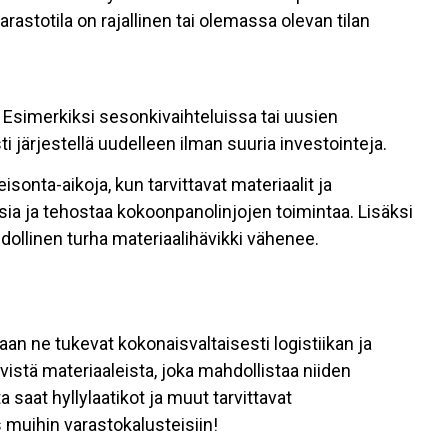
varastotila on rajallinen tai olemassa olevan tilan
. Esimerkiksi sesonkivaihteluissa tai uusien
i järjestellä uudelleen ilman suuria investointeja.
sonta-aikoja, kun tarvittavat materiaalit ja
ia ja tehostaa kokoonpanolinjojen toimintaa. Lisäksi
hdollinen turha materiaalihävikki vähenee.
 vaan ne tukevat kokonaisvaltaisesti logistiikan ja
istä materiaaleista, joka mahdollistaa niiden
saat hyllylaatikot ja muut tarvittavat
muihin varastokalusteisiin!