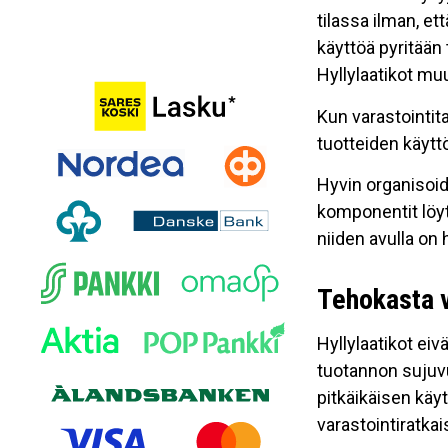
tilassa ilman, et
käyttöä pyritää
Hyllylaatikot muu
Kun varastointit
tuotteiden käytt
Hyvin organisoid
komponentit löyt
niiden avulla on
Tehokasta v
Hyllylaatikot eiv
tuotannon sujuvu
pitkäikäisen käy
varastointiratka