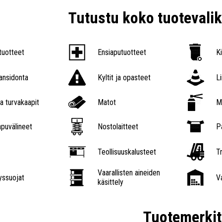
Tutustu koko tuoteval
tuotteet
Ensiaputuotteet
K
nsidonta
Kyltit ja opasteet
L
a turvakaapit
Matot
M
puvälineet
Nostolaitteet
P
Teollisuuskalusteet
Tr
Vaarallisten aineiden
ssuojat
V
käsittely
Tuotemerkit