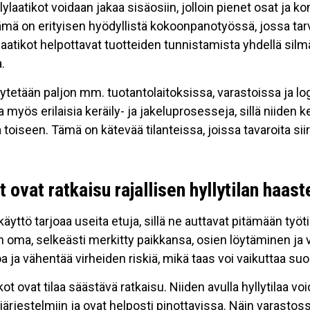
ylaatikot voidaan jakaa sisäosiin, jolloin pienet osat ja k
ämä on erityisen hyödyllistä kokoonpanotyössä, jossa tarvi
laatikot helpottavat tuotteiden tunnistamista yhdellä silm
.
äytetään paljon mm. tuotantolaitoksissa, varastoissa ja lo
a myös erilaisia keräily- ja jakeluprosesseja, sillä niide
a toiseen. Tämä on kätevää tilanteissa, joissa tavaroita sii
t ovat ratkaisu rajallisen hyllytilan haas
käyttö tarjoaa useita etuja, sillä ne auttavat pitämään työti
 oma, selkeästi merkitty paikkansa, osien löytäminen j
a ja vähentää virheiden riskiä, mikä taas voi vaikuttaa s
ikot ovat tilaa säästävä ratkaisu. Niiden avulla hyllytilaa 
lyjärjestelmiin ja ovat helposti pinottavissa. Näin vara