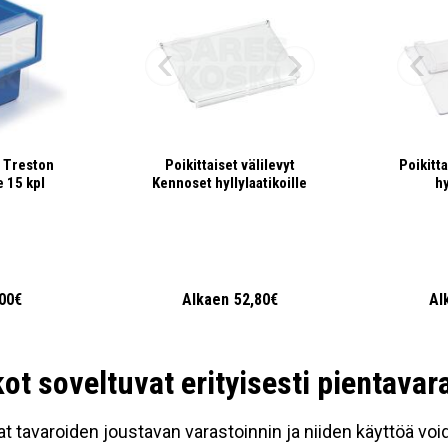
a Treston
Poikittaiset välilevyt
Poikitta
e 15 kpl
Kennoset hyllylaatikoille
hy
,00€
Alkaen
52,80€
Al
kot soveltuvat erityisesti pientavar
t tavaroiden joustavan varastoinnin ja niiden käyttöä v