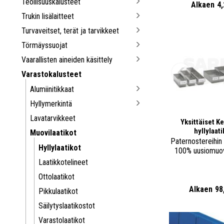
Teollisuuskalusteet
Alkaen
4
Trukin lisälaitteet
Turvaveitset, terät ja tarvikkeet
Törmäyssuojat
Vaarallisten aineiden käsittely
Varastokalusteet
Alumiinitikkaat
Hyllymerkintä
Lavatarvikkeet
Yksittäiset K
hyllylaati
Muovilaatikot
Paternostereihin
Hyllylaatikot
100% uusiomuovi
Laatikkotelineet
Ottolaatikot
Alkaen
98
Pikkulaatikot
Säilytyslaatikostot
Varastolaatikot