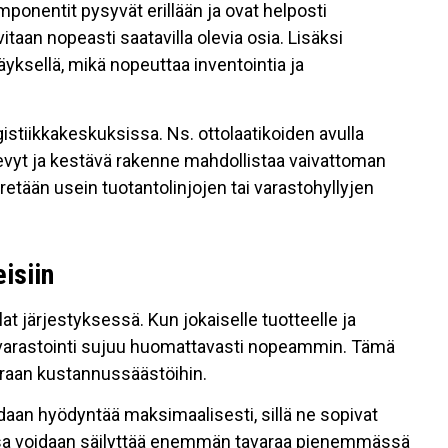
omponentit pysyvät erillään ja ovat helposti
taan nopeasti saatavilla olevia osia. Lisäksi
äyksellä, mikä nopeuttaa inventointia ja
gistiikkakeskuksissa. Ns. ottolaatikoiden avulla
n kevyt ja kestävä rakenne mahdollistaa vaivattoman
rretään usein tuotantolinjojen tai varastohyllyjen
teisiin
lat järjestyksessä. Kun jokaiselle tuotteelle ja
a varastointi sujuu huomattavasti nopeammin. Tämä
uoraan kustannussäästöihin.
voidaan hyödyntää maksimaalisesti, sillä ne sopivat
stossa voidaan säilyttää enemmän tavaraa pienemmässä