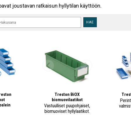
joavat joustavan ratkaisun hyllytilan käyttöön.
HAE
reston
Treston BiOX
Trest
kot
biomuovilaatikot
Perin
palein
Vastuulliset puupohjaiset,
valmist
biomuoviset hyllylaatikot.