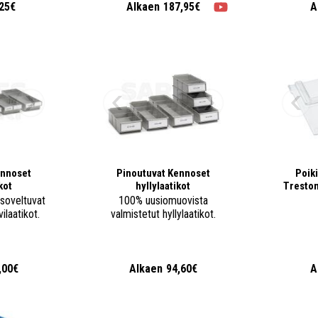
,25€
Alkaen
187,95€
A
ennoset
Pinoutuvat Kennoset
Poiki
kot
hyllylaatikot
Treston 
 soveltuvat
100% uusiomuovista
laatikot.
valmistetut hyllylaatikot.
,00€
Alkaen
94,60€
A