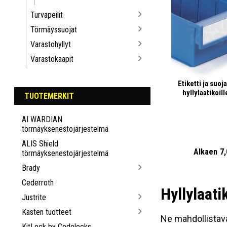
Turvapeilit
Törmäyssuojat
Varastohyllyt
Varastokaapit
Etiketti ja suoj
hyllylaatikoill
TUOTEMERKIT
AI WARDIAN
törmäyksenestojärjestelmä
ALIS Shield
Alkaen
7
törmäyksenestojärjestelmä
Brady
Cederroth
Hyllylaati
Justrite
Kasten tuotteet
Ne mahdollistava
KitLock by Codelocks