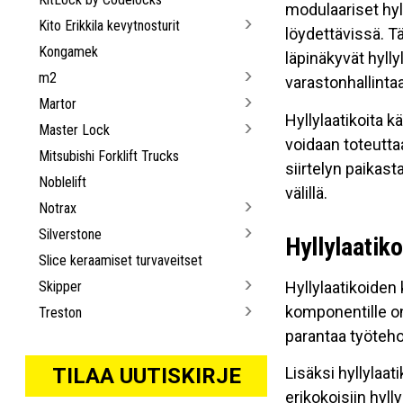
modulaariset hyll
Kito Erikkila kevytnosturit
löydettävissä. T
Kongamek
läpinäkyvät hylly
m2
varastonhallintaa
Martor
Hyllylaatikoita k
Master Lock
voidaan toteutta
Mitsubishi Forklift Trucks
siirtelyn paikast
Noblelift
välillä.
Notrax
Silverstone
Hyllylaatiko
Slice keraamiset turvaveitset
Skipper
Hyllylaatikoiden 
komponentille on
Treston
parantaa työteho
TILAA UUTISKIRJE
Lisäksi hyllylaat
erikokoisiin hyl