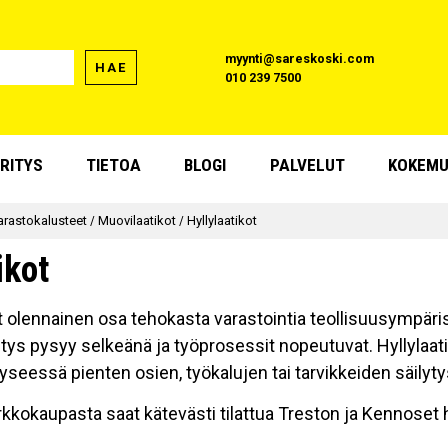
myynti@sareskoski.com
HAE
010 239 7500
RITYS
TIETOA
BLOGI
PALVELUT
KOKEMU
arastokalusteet
/
Muovilaatikot
/
Hyllylaatikot
ikot
at olennainen osa tehokasta varastointia teollisuusympäris
stys pysyy selkeänä ja työprosessit nopeutuvat. Hyllylaatik
 kyseessä pienten osien, työkalujen tai tarvikkeiden säilyt
kokaupasta saat kätevästi tilattua Treston ja Kennoset hy