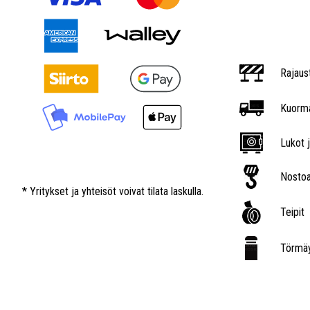
Rajaus
Kuorma
Lukot j
Nostoa
* Yritykset ja yhteisöt voivat tilata laskulla.
Teipit
Törmäy