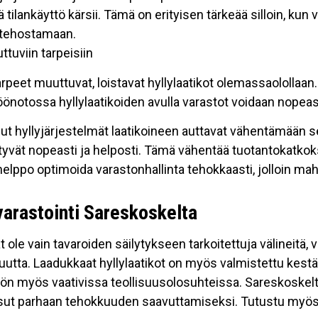
tä tilankäyttö kärsii. Tämä on erityisen tärkeää silloin, kun 
n tehostamaan.
ttuviin tarpeisiin
arpeet muuttuvat, loistavat hyllylaatikot olemassaolollaan
öönotossa hyllylaatikoiden avulla varastot voidaan nopeast
ut hyllyjärjestelmät laatikoineen auttavat vähentämään sei
yvät nopeasti ja helposti. Tämä vähentää tuotantokatkoks
 helppo optimoida varastonhallinta tehokkaasti, jolloin ma
arastointi Sareskoskelta
ät ole vain tavaroiden säilytykseen tarkoitettuja välineitä,
utta. Laadukkaat hyllylaatikot on myös valmistettu kestäv
tön myös vaativissa teollisuusolosuhteissa. Sareskoskelta 
isut parhaan tehokkuuden saavuttamiseksi. Tutustu myös 