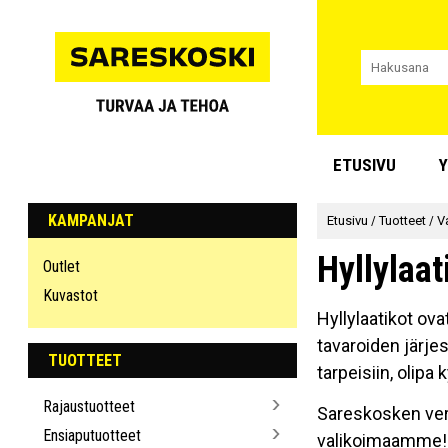
ETUSIVU
Y
KAMPANJAT
Etusivu
/
Tuotteet
/
V
Hyllylaat
Outlet
Kuvastot
Hyllylaatikot ov
tavaroiden järje
TUOTTEET
tarpeisiin, olipa
Rajaustuotteet
Sareskosken verk
Ensiaputuotteet
valikoimaamme!