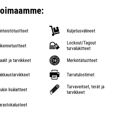
ikoimaamme:
iinteistötuotteet
Kuljetusvälineet
Lockout/Tagout
iikennetuotteet
turvalukitteet
aalit ja tarvikkeet
Merkintätuotteet
akkaustarvikkeet
Tarratulostimet
Turvaveitset, terät ja
ukin lisälaitteet
tarvikkeet
arastokalusteet