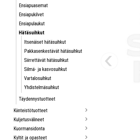
Ensiapuasemat
Ensiapukilvet
Ensiapulaukut
Hätäsuihkut
Itsenäiset hätäsuihkut
Pakkasenkestävät hätäsuihkut
Siirrettävät hätäsuihkut
Silmä- ja kasvosuihkut
Vartalosuihkut
Yhdistelmäsuihkut
Täydennystuotteet
Kiinteistötuotteet
Kuljetusvälineet
Kuormansidonta
Kyltit ja opasteet