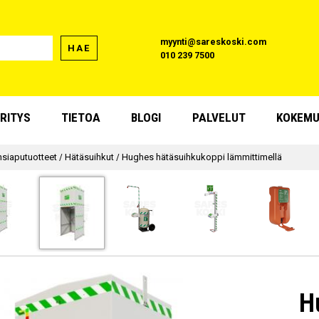
myynti@sareskoski.com
HAE
010 239 7500
RITYS
TIETOA
BLOGI
PALVELUT
KOKEMU
nsiaputuotteet
/
Hätäsuihkut
/
Hughes hätäsuihkukoppi lämmittimellä
H