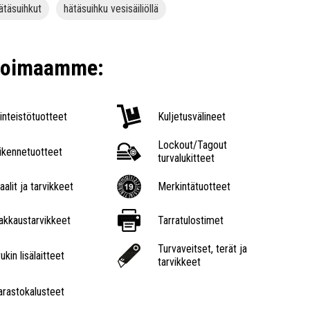
ätäsuihkut
hätäsuihku vesisäiliöllä
ikoimaamme:
iinteistötuotteet
Kuljetusvälineet
Lockout/Tagout
iikennetuotteet
turvalukitteet
aalit ja tarvikkeet
Merkintätuotteet
akkaustarvikkeet
Tarratulostimet
Turvaveitset, terät ja
ukin lisälaitteet
tarvikkeet
arastokalusteet