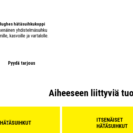
Hughes hätäsuihkukoppi
senäinen yhdistelmäsuihku
mille, kasvoille ja vartalolle.
Pyydä tarjous
Aiheeseen liittyviä tu
ITSENÄISET
HÄTÄSUIHKUT
HÄTÄSUIHKUT