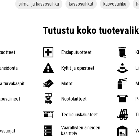
silmä- ja kasvosuihku
kasvosuihkut
kasvosuihku
h
Tutustu koko tuoteval
tuotteet
Ensiaputuotteet
K
nsidonta
Kyltit ja opasteet
L
a turvakaapit
Matot
M
puvälineet
Nostolaitteet
P
Teollisuuskalusteet
Tr
Vaarallisten aineiden
ssuojat
V
käsittely