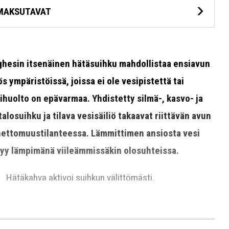
MAKSUTAVAT
hesin itsenäinen hätäsuihku mahdollistaa ensiavun
s ympäristöissä, joissa ei ole vesipistettä tai
ihuolto on epävarmaa. Yhdistetty silmä-, kasvo- ja
talosuihku ja tilava vesisäiliö takaavat riittävän avun
ettomuustilanteessa. Lämmittimen ansiosta vesi
yy lämpimänä viileämmissäkin olosuhteissa.
Hätäkahva aktivoi suihkun välittömästi.
Silmä- ja kasvosuihku mallista riippuen kopin sisä- tai
ulkoseinässä.