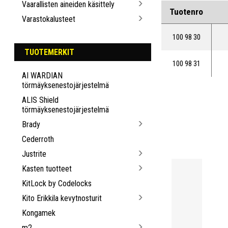
Vaarallisten aineiden käsittely
Tuotenro
Varastokalusteet
100 98 30
TUOTEMERKIT
100 98 31
AI WARDIAN
törmäyksenestojärjestelmä
ALIS Shield
törmäyksenestojärjestelmä
Brady
Cederroth
Justrite
Kasten tuotteet
KitLock by Codelocks
Kito Erikkila kevytnosturit
Kongamek
m2