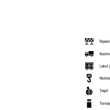
Rajaus
Kuorma
Lukot j
Nostoa
Teipit
Törmäy