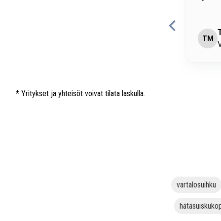
Puheli
mukava
imo Matikainen
R
antaa • Convion Oy
O
* Yritykset ja yhteisöt voivat tilata laskulla.
vartalosuihku
hätäsuiskuko