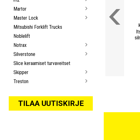
Martor
Master Lock
Mitsubishi Forklift Trucks
It
Noblelift
sil
Notrax
Silverstone
Slice keraamiset turvaveitset
Skipper
Treston
TILAA UUTISKIRJE