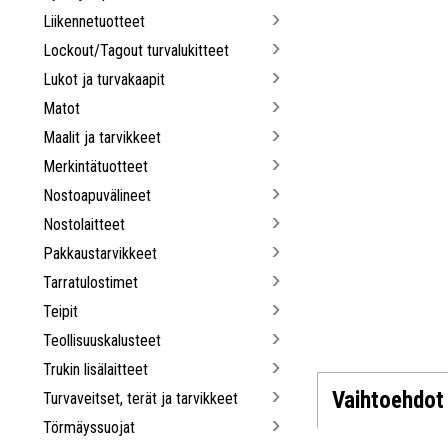
Liikennetuotteet
Lockout/Tagout turvalukitteet
Lukot ja turvakaapit
Matot
Maalit ja tarvikkeet
Merkintätuotteet
Nostoapuvälineet
Nostolaitteet
Pakkaustarvikkeet
Tarratulostimet
Teipit
Teollisuuskalusteet
Trukin lisälaitteet
Vaihtoehdot
Turvaveitset, terät ja tarvikkeet
Törmäyssuojat