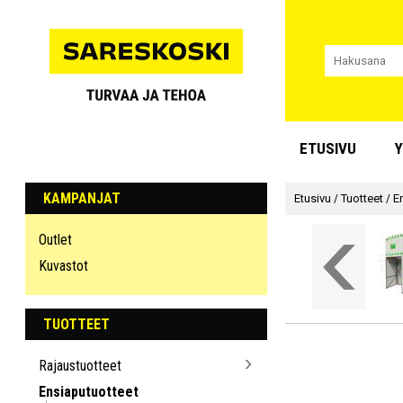
ETUSIVU
Y
KAMPANJAT
Etusivu
/
Tuotteet
/
E
Outlet
Kuvastot
TUOTTEET
Rajaustuotteet
Ensiaputuotteet