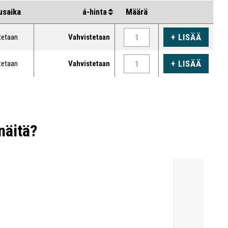
Vesiliitäntä 3/4” naaras BSP-kierteellä.
usaika
Määrä
á-hinta
Vesi virtaa matalalla ja tasaisella paineella, ei
vahingoita käyttäjää.
+ LISÄÄ
tetaan
Vahvistetaan
Lue lisää
Vartalosuihkun vähimmäisvirtaus 76 l/min,
+ LISÄÄ
tetaan
Vahvistetaan
kasvo-/silmäsuihku 12 l/min.
Säiliö on lämmöneristetty pitäen veden tasaisen
lämpimänä.
Sähköliitäntä 230V 50Hz.
näitä?
Lämmitysteho 1kW - 230V.
Käyttölämpötila: -10º C / +35º C.
Runko galvanoitua terästä.
Kaksi kokoa: 350 l ja 1500 l.