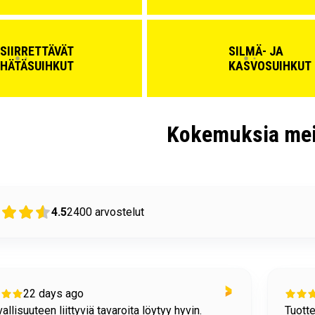
SIIRRETTÄVÄT
SILMÄ- JA
HÄTÄSUIHKUT
KASVOSUIHKUT
Kokemuksia mei
4.5
2400
arvostelut
23 days ago
n tiedot löytyivät helposti sivuiltanne.
ostami