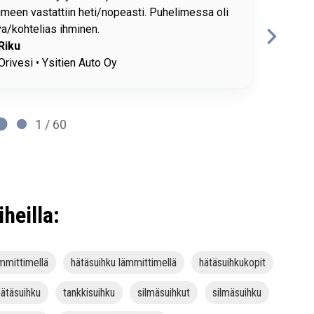
RP
Hilti
2 / 60
iheilla:
ämmittimellä
hätäsuihku lämmittimellä
hätäsuihkukopit
hätäsuihku
tankkisuihku
silmäsuihkut
silmäsuihku