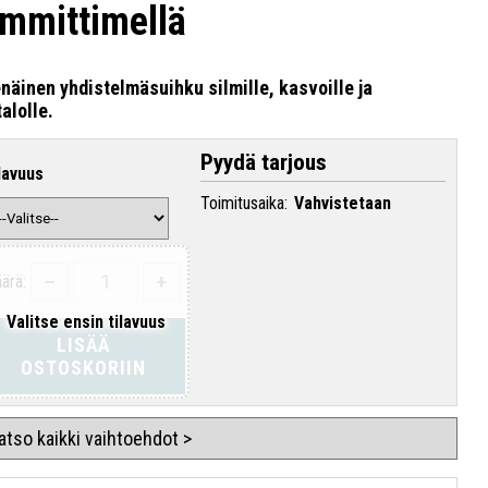
ämmittimellä
enäinen yhdistelmäsuihku silmille, kasvoille ja
talolle.
Pyydä tarjous
lavuus
Toimitusaika:
Vahvistetaan
–
+
ärä:
Valitse ensin tilavuus
LISÄÄ
OSTOSKORIIN
atso kaikki vaihtoehdot >