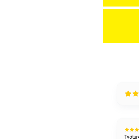
22 days ago
allisuuteen liittyviä tavaroita löytyy hyvin.
Tuottee