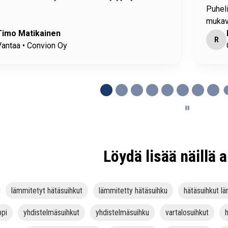
meen vastattiin heti/nopeasti. Puhelimessa oli
/kohtelias ihminen.
Riku
H
rivesi • Ysitien Auto Oy
Löydä lisää näillä a
lämmitetyt hätäsuihkut
lämmitetty hätäsuihku
hätäsuihkut l
ppi
yhdistelmäsuihkut
yhdistelmäsuihku
vartalosuihkut