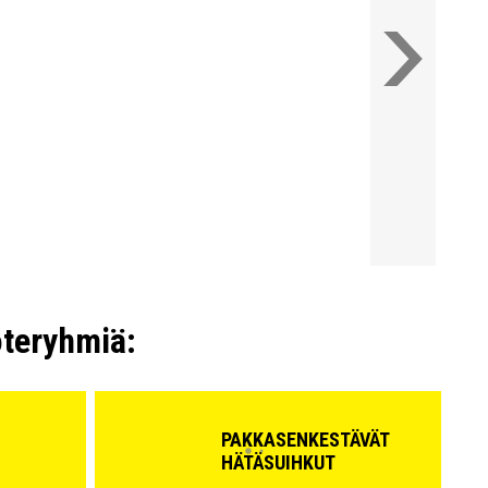
oteryhmiä:
PAKKASENKESTÄVÄT
HÄTÄSUIHKUT