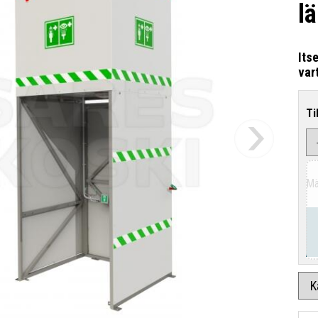
l
Its
var
Ti
Mä
K