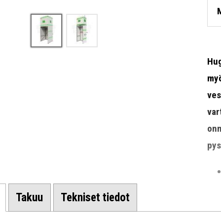
Hug
myö
ves
var
onn
pys
Takuu
Tekniset tiedot