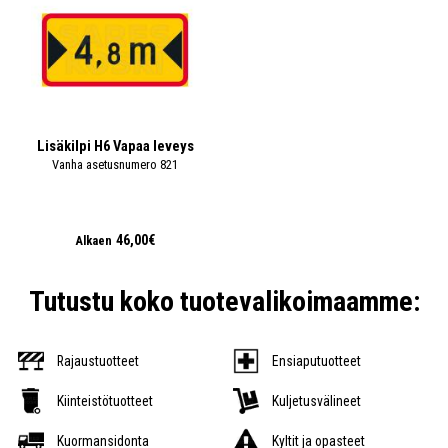
Lisäkilpi H6 Vapaa leveys
Vanha asetusnumero 821
46,00€
Alkaen
Tutustu koko tuotevalikoimaamme:
Rajaustuotteet
Ensiaputuotteet
Kiinteistötuotteet
Kuljetusvälineet
Kuormansidonta
Kyltit ja opasteet