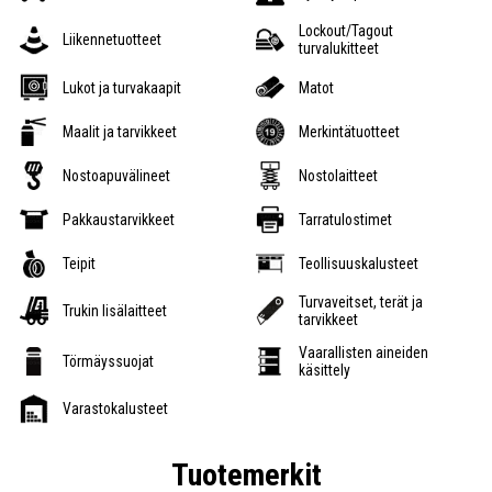
Lockout/Tagout
Liikennetuotteet
turvalukitteet
Lukot ja turvakaapit
Matot
Maalit ja tarvikkeet
Merkintätuotteet
Nostoapuvälineet
Nostolaitteet
Pakkaustarvikkeet
Tarratulostimet
Teipit
Teollisuuskalusteet
Turvaveitset, terät ja
Trukin lisälaitteet
tarvikkeet
Vaarallisten aineiden
Törmäyssuojat
käsittely
Varastokalusteet
Tuotemerkit