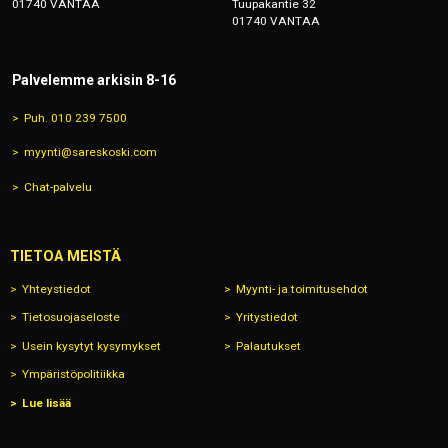
01740 VANTAA
Tuupakantie 32
01740 VANTAA
Palvelemme arkisin 8-16
Puh. 010 239 7500
myynti@sareskoski.com
Chat-palvelu
TIETOA MEISTÄ
Yhteystiedot
Myynti- ja toimitusehdot
Tietosuojaseloste
Yritystiedot
Usein kysytyt kysymykset
Palautukset
Ympäristöpolitiikka
Lue lisää